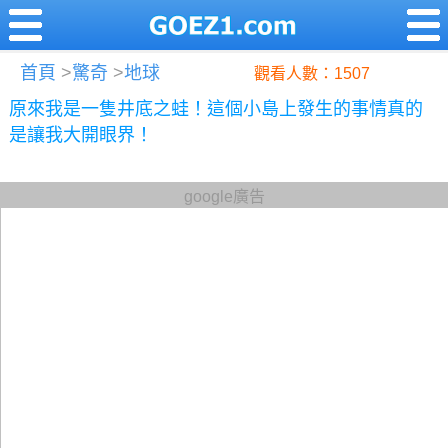
首頁
>
驚奇
>
地球
觀看人數：1507
原來我是一隻井底之蛙！這個小島上發生的事情真的
是讓我大開眼界！
google廣告