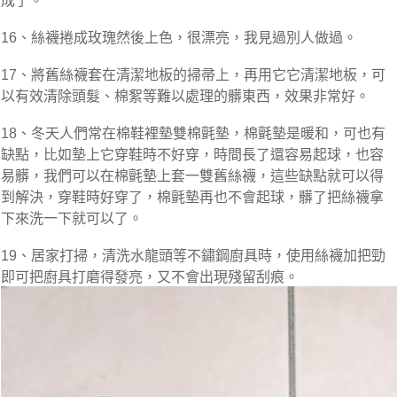
成了。
16、絲襪捲成玫瑰然後上色，很漂亮，我見過別人做過。
17、將舊絲襪套在清潔地板的掃帚上，再用它它清潔地板，可
以有效清除頭髮、棉絮等難以處理的髒東西，效果非常好。
18、冬天人們常在棉鞋裡墊雙棉氈墊，棉氈墊是暖和，可也有
缺點，比如墊上它穿鞋時不好穿，時間長了還容易起球，也容
易髒，我們可以在棉氈墊上套一雙舊絲襪，這些缺點就可以得
到解決，穿鞋時好穿了，棉氈墊再也不會起球，髒了把絲襪拿
下來洗一下就可以了。
19、居家打掃，清洗水龍頭等不鏽鋼廚具時，使用絲襪加把勁
即可把廚具打磨得發亮，又不會出現殘留刮痕。