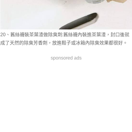
20、舊絲襪裝茶葉渣做除臭劑:舊絲襪內裝進茶葉渣，封口後就
成了天然的除臭芳香劑，放進鞋子或冰箱內除臭效果都很好。
sponsored ads