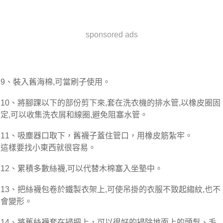
sponsored ads
9、裝入舊海棉,可當刷子使用。
10、將腳踝以下的部份剪下來,套在洗衣機的排水管,以橡皮圈固
定,可以收集洗衣屑和線圈,避免阻塞水管。
11、吸塵器口取下，舊襪子蓋住管口，用橡皮筋紮牢。
這樣要找小東西就很容易。
12、累積多數絲襪,可以代替木棉塞入坐墊中。
13、把絲襪包卷於鐵製衣架上,可使吊掛的衣服不致起縐紋,也不
會變形。
14、將舊絲襪套在掃把上，可以很好的掃除地面上的頭髮、毛