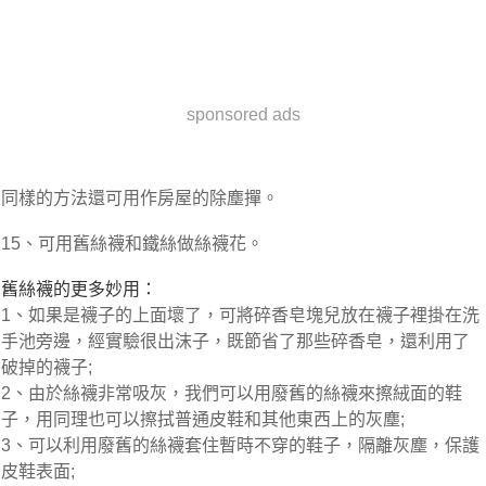
sponsored ads
同樣的方法還可用作房屋的除塵撣。
15、可用舊絲襪和鐵絲做絲襪花。
舊絲襪的更多妙用：
1、如果是襪子的上面壞了，可將碎香皂塊兒放在襪子裡掛在洗
手池旁邊，經實驗很出沫子，既節省了那些碎香皂，還利用了
破掉的襪子;
2、由於絲襪非常吸灰，我們可以用廢舊的絲襪來擦絨面的鞋
子，用同理也可以擦拭普通皮鞋和其他東西上的灰塵;
3、可以利用廢舊的絲襪套住暫時不穿的鞋子，隔離灰塵，保護
皮鞋表面;