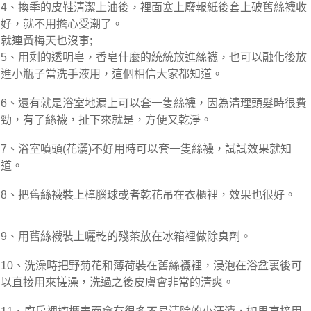
4、換季的皮鞋清潔上油後，裡面塞上廢報紙後套上破舊絲襪收
好，就不用擔心受潮了。
就連黃梅天也沒事;
5、用剩的透明皂，香皂什麼的統統放進絲襪，也可以融化後放
進小瓶子當洗手液用，這個相信大家都知道。
6、還有就是浴室地漏上可以套一隻絲襪，因為清理頭髮時很費
勁，有了絲襪，扯下來就是，方便又乾淨。
7、浴室噴頭(花灑)不好用時可以套一隻絲襪，試試效果就知
道。
8、把舊絲襪裝上樟腦球或者乾花吊在衣櫃裡，效果也很好。
9、用舊絲襪裝上曬乾的殘茶放在冰箱裡做除臭劑。
10、洗澡時把野菊花和薄荷裝在舊絲襪裡，浸泡在浴盆裏後可
以直接用來搓澡，洗過之後皮膚會非常的清爽。