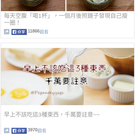
每天空腹「喝1杯」，一個月後照鏡子發現自己瘦
一圈！
11866
觀看
早上不該吃這3種東西，千萬要註意~~
3970
觀看