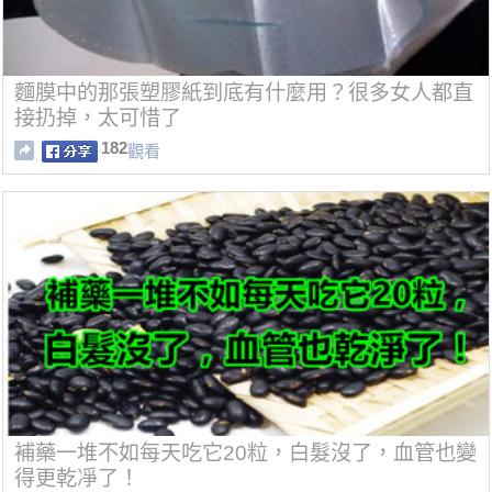
麵膜中的那張塑膠紙到底有什麼用？很多女人都直
接扔掉，太可惜了
182
觀看
補藥一堆不如每天吃它20粒，白髮沒了，血管也變
得更乾凈了！