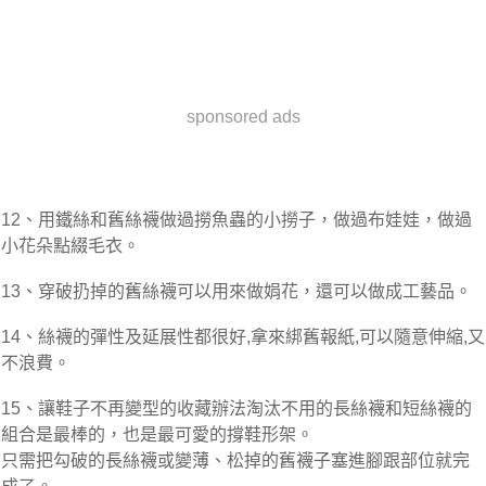
sponsored ads
12、用鐵絲和舊絲襪做過撈魚蟲的小撈子，做過布娃娃，做過
小花朵點綴毛衣。
13、穿破扔掉的舊絲襪可以用來做娟花，還可以做成工藝品。
14、絲襪的彈性及延展性都很好,拿來綁舊報紙,可以隨意伸縮,又
不浪費。
15、讓鞋子不再變型的收藏辦法淘汰不用的長絲襪和短絲襪的
組合是最棒的，也是最可愛的撐鞋形架。
只需把勾破的長絲襪或變薄、松掉的舊襪子塞進腳跟部位就完