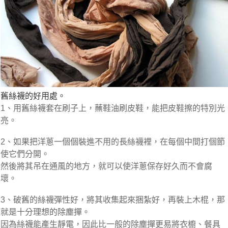
舊絲襪的好用處。
1、用舊絲襪套在刷子上，蘸鞋油刷皮鞋，能把皮鞋擦的特別光
亮。
2、如果把洋蔥一個個裝進不用的長絲襪裡，在每個中間打個節
使它們分開。
然後將其吊在通風的地方，就可以使洋蔥保存好久而不會腐
壞。
3、破舊的絲襪彈性好，將其收集起來捆紮好，再裝上木棍，那
就是十分理想的除塵撣。
因為絲襪能產生靜電，因此比一般的除塵撣更易將衣櫥、餐具