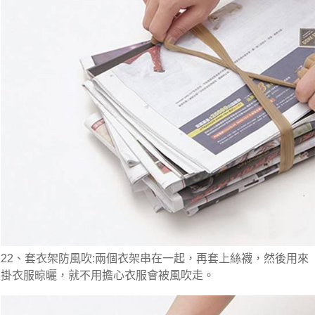
22、套衣架防風吹:兩個衣架串在一起，再套上絲襪，然後用來
掛衣服晾曬，就不用擔心衣服會被風吹走。