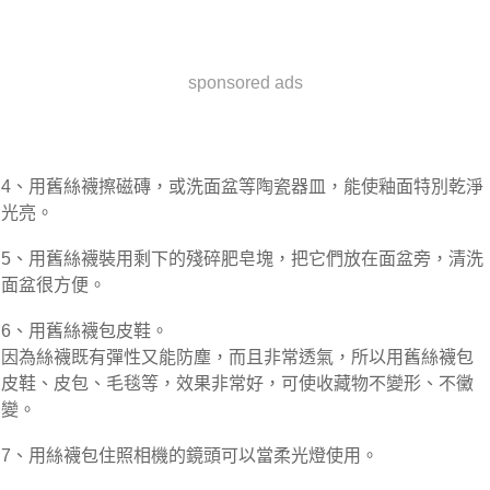
sponsored ads
4、用舊絲襪擦磁磚，或洗面盆等陶瓷器皿，能使釉面特別乾淨
光亮。
5、用舊絲襪裝用剩下的殘碎肥皂塊，把它們放在面盆旁，清洗
面盆很方便。
6、用舊絲襪包皮鞋。
因為絲襪既有彈性又能防塵，而且非常透氣，所以用舊絲襪包
皮鞋、皮包、毛毯等，效果非常好，可使收藏物不變形、不黴
變。
7、用絲襪包住照相機的鏡頭可以當柔光燈使用。