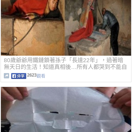
80歲爺爺用鐵鏈鎖著孫子「長達22年」，過著暗
無天日的生活！知道真相後…所有人都哭到不能自
己！
2623
觀看