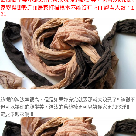
舊絲襪千萬不能丟!!它可以讓你的腿變美，也可以讓你的
家變得更乾淨!!!居家打掃根本不能沒有它!!! 觀看人數：1
21
絲襪的淘汰率很高，但是如果妳穿完就丟那就太浪費了!!!絲襪不
但可以讓你的腿變美，淘汰的舊絲襪更可以讓你家更加乾淨!!一
定要學起來啊!!!