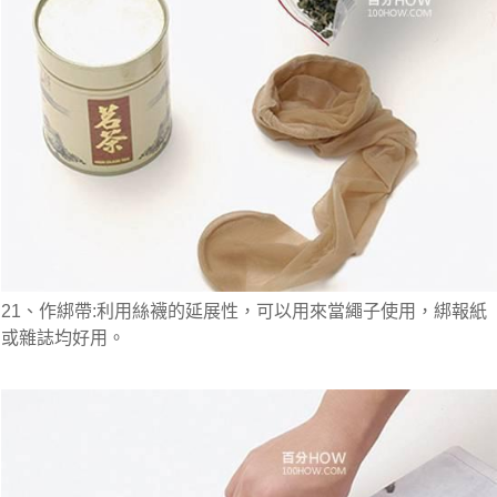
21、作綁帶:利用絲襪的延展性，可以用來當繩子使用，綁報紙
或雜誌均好用。