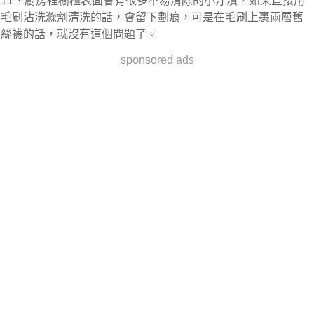
11、廚房裡櫥櫃表面會有很多不易清除的小汙漬，如果直接用
毛刷沾洗滌劑清洗的話，會留下劃痕，可是在毛刷上裹兩層舊
絲襪的話，就沒有這個問題了。
sponsored ads