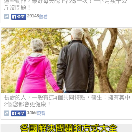
這些動作，最好每天晚上都做一次！一個月瘦十公
斤沒問題！
29148
觀看
長壽的人，一般有這4個共同特點，醫生：擁有其中
2個您都會更健康！
1456
觀看