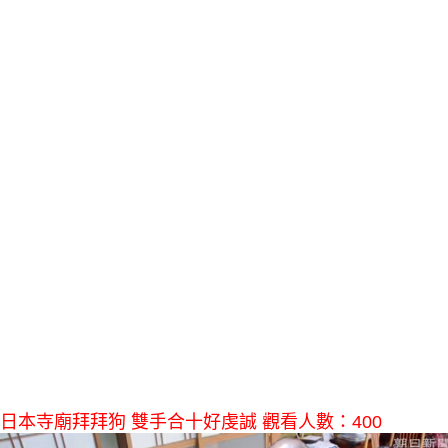
日本寺廟拜拜狗 雙手合十好虔誠 觀看人數：400