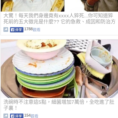
大驚！每天我們身邊竟有xxxx人猝死...你可知道猝
死前的五大徵兆是什麼?? 它的急救、成因和防治方
法又是什麼??
1788
觀看
洗碗時不注意這5點，細菌增加7萬倍，全吃進了肚
子裏！
154
觀看