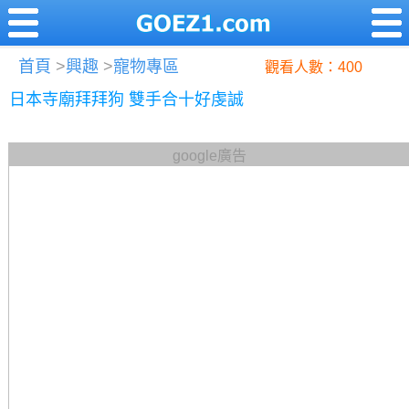
首頁
>
興趣
>
寵物專區
觀看人數：400
日本寺廟拜拜狗 雙手合十好虔誠
google廣告