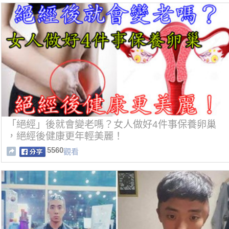
「絕經」後就會變老嗎？女人做好4件事保養卵巢
，絕經後健康更年輕美麗！
5560
觀看