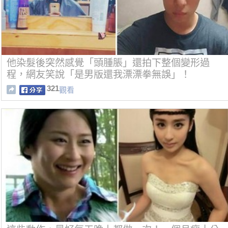
他染髮後突然感覺「頭腫脹」還拍下整個變形過
程，網友笑說「是男版還我漂漂拳無誤」！
321
觀看