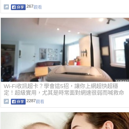
267
觀看
Wi-Fi收訊超卡？學會這5招，讓你上網超快超穩
定！超級實用，尤其是時常面對網速很弱而喊救命
的朋友！[視頻]
2287
觀看