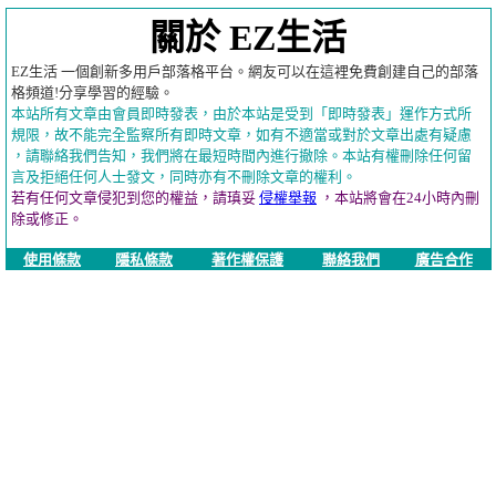
關於 EZ生活
EZ生活 一個創新多用戶部落格平台。網友可以在這裡免費創建自己的部落
格頻道!分享學習的經驗。
本站所有文章由會員即時發表，由於本站是受到「即時發表」運作方式所
規限，故不能完全監察所有即時文章，如有不適當或對於文章出處有疑慮
，請聯絡我們告知，我們將在最短時間內進行撤除。本站有權刪除任何留
言及拒絕任何人士發文，同時亦有不刪除文章的權利。
若有任何文章侵犯到您的權益，請瑱妥
侵權舉報
，本站將會在24小時內刪
除或修正。
使用條款
隱私條款
著作權保護
聯絡我們
廣告合作