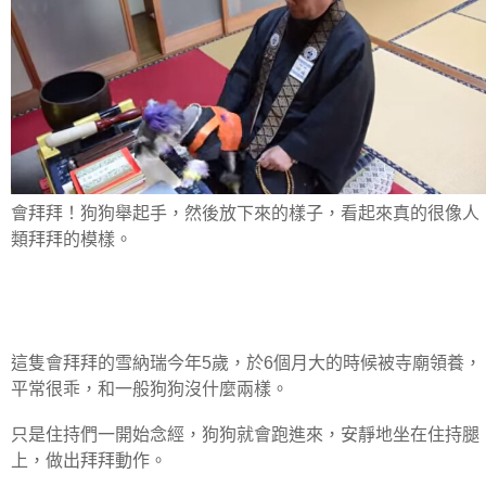
會拜拜！狗狗舉起手，然後放下來的樣子，看起來真的很像人
類拜拜的模樣。
這隻會拜拜的雪納瑞今年5歲，於6個月大的時候被寺廟領養，
平常很乖，和一般狗狗沒什麼兩樣。
只是住持們一開始念經，狗狗就會跑進來，安靜地坐在住持腿
上，做出拜拜動作。