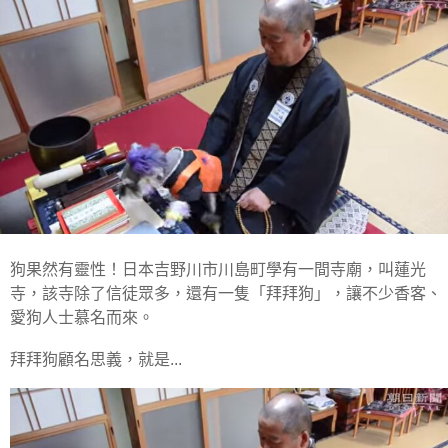
狗果然有靈性！日本吉野川市川島町學有一間寺廟，叫蓮光
寺，該寺除了信徒眾多，還有一隻「拜拜狗」，讓不少香客、
愛狗人士慕名而來。
拜拜狗顧名思義，就是...