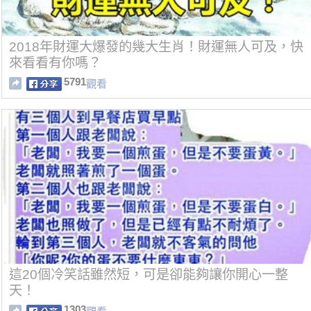
2018年財運大爆發的幾大生肖！財運無人可及，快
來看看有你嗎？
5791
觀看
這20個冷笑話雖然短，可是卻能夠讓你開心一整
天！
1303