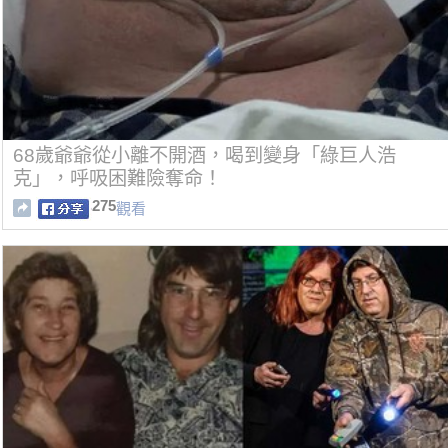
68歲爺爺從小離不開酒，喝到變身「綠巨人浩
克」，呼吸困難險奪命！
275
觀看