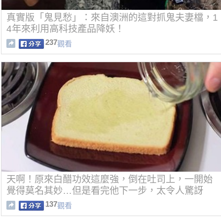
真實版「鬼見愁」：來自澳洲的這對抓鬼夫妻檔，1
4年來利用高科技產品降妖！
237
觀看
天啊！原來白醋功效這麼強，倒在吐司上，一開始
覺得莫名其妙…但是看完他下一步，太令人驚訝
了....
137
觀看