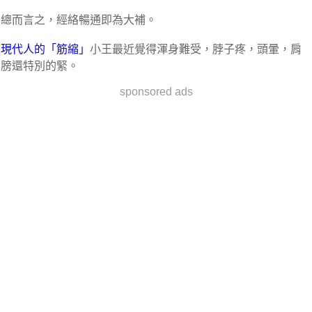
總而言之，經絡暢通即為大補。
現代人的「筋縮」
小王最近覺得渾身難受，脖子疼，頭暈，肩
膀還特別的緊。
sponsored ads