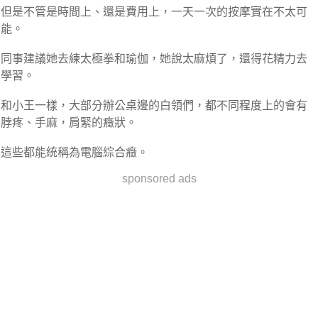
但是不管是時間上、還是費用上，一天一次的按摩實在不太可
能。
同事建議她去練太極拳和瑜伽，她說太麻煩了，還得花精力去
學習。
和小王一樣，大部分辦公桌邊的白領們，都不同程度上的會有
脖疼、手麻，肩緊的癥狀。
這些都能統稱為電腦綜合癥。
sponsored ads