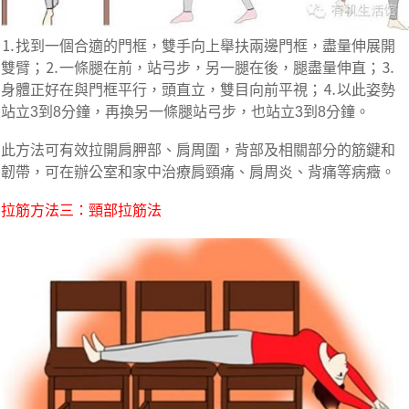
⒈找到一個合適的門框，雙手向上舉扶兩邊門框，盡量伸展開
雙臂；⒉一條腿在前，站弓步，另一腿在後，腿盡量伸直；⒊
身體正好在與門框平行，頭直立，雙目向前平視；⒋以此姿勢
站立3到8分鐘，再換另一條腿站弓步，也站立3到8分鐘。
此方法可有效拉開肩胛部、肩周圍，背部及相關部分的筋鍵和
韌帶，可在辦公室和家中治療肩頸痛、肩周炎、背痛等病癥。
拉筋方法三：頸部拉筋法