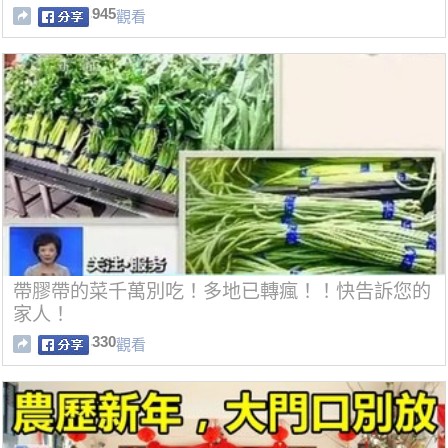
945
觀看
帶膠帶的菜千萬別吃！多地已轉瘋！！快告訴您的
家人！
330
觀看