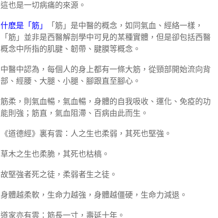
這也是一切病痛的來源。
什麽是「筋」
「筋」是中醫的概念，如同氣血、經絡一樣，
「筋」並非是西醫解剖學中可見的某種實體，但是卻包括西醫
概念中所指的肌腱、韌帶、腱膜等概念。
中醫中認為，每個人的身上都有一條大筋，從頸部開始流向背
部、經腰、大腿、小腿、腳跟直至腳心。
筋柔，則氣血暢，氣血暢，身體的自我吸收、運化、免疫的功
能則強；筋直，氣血阻滯、百病由此而生。
《道德經》裏有雲：人之生也柔弱，其死也堅強。
草木之生也柔脆，其死也枯槁。
故堅強者死之徒，柔弱者生之徒。
身體越柔軟，生命力越強，身體越僵硬，生命力減退。
道家亦有雲：筋長一寸，壽延十年。