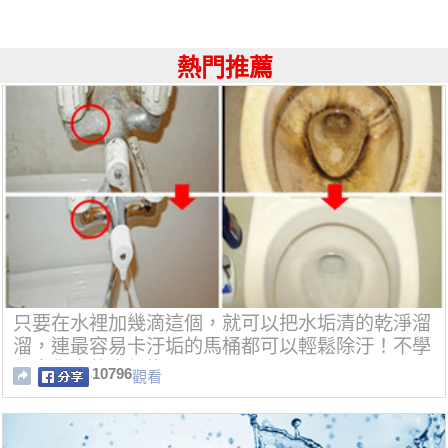
熱門推薦
只要在水裡加幾滴這個，就可以把水垢清的乾淨溜
溜，連最容易卡汙垢的馬桶都可以輕鬆除汙！不學
起來你真的會後悔！
10796
觀看