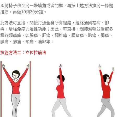
⒊將椅子移至另一邊墻角或者門框，再按上述方法換另一條腿
拉筋，再做10到30分鐘。
此方法可直接、間接打通全身所有經絡，經絡通則祛病、排
毒、增強免疫力及性功能；因此，可直接、間接減輕並治療多
種各類痛癥，如膽痛、肝痛、頸椎痛、腰背痛、胯痛、腿痛、
膝痛、腳痛、頭痛、痛經等。
拉筋方法二：立位拉筋法