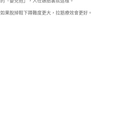
的「嬰兒抱」，人在娘胎裏就這樣。
如果脫掉鞋下蹲難度更大，拉筋療效會更好。