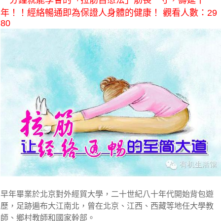
一分鐘就能學會的「拉筋自愈法」筋長一寸，壽延十
年！！經絡暢通即為保證人身體的健康！ 觀看人數：29
80
早年畢業於北京對外經貿大學，二十世紀八十年代開始背包遊
歷，足跡遍布大江南北，曾在北京、江西、西藏等地任大學教
師、鄉村教師和國家幹部。