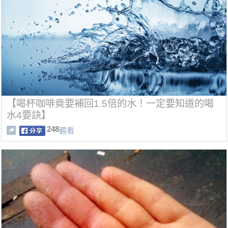
【喝杯咖啡竟要補回1.5倍的水！一定要知道的喝
水4要訣】
248
觀看