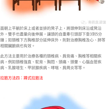
面朝上平躺於床上或者並排的凳子上，將頭伸到床沿或凳沿
外，雙手也盡量向後伸展，讓頭的自重牽引頭部下垂3到5分
鐘；如頸椎下方胸椎部分延伸床外，則對治療胸椎及心、肺等
相關臟腑病也有效。
此方法主要用於治療各種的頸椎病、肩背痛、胸椎等相關疾
病，例如頸椎強直、駝背、胸悶、頭痛、頭暈、心腦血管疾
病、乳腺增生、甲狀腺疾病、哮喘、肩周炎等等。
拉筋方法四：蹲式拉筋法