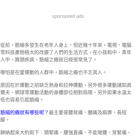
sponsored ads
從前，筋縮多發生在老年人身上，但近幾十年來，電視、電腦
等科技產物極大的改變了人們的生活方式，在小孩和中、青年
人中，肩頸疾病、筋縮之癥就已經很常見了。
哪怕是在愛運動的人群中，筋縮之癥也不乏其人。
原因在於運動之前缺乏熱身和拉伸運動，另外很多運動諸如高
爾夫、網球等運動活動的身體部位相對局限，另外如果水溫太
低也容易引起筋縮。
筋縮的癥狀有哪些呢？
最主要是腰背痛、腿痛及麻痹，長短
腳。
歸納起來大約如下：頸緊痛、腰強直痛、不能彎腰、背緊痛、