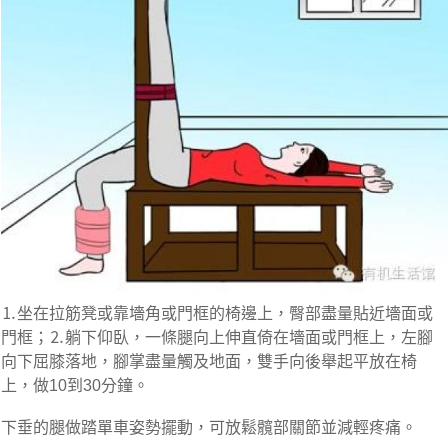
⒈坐在拉筋凳或靠墻角或門框的椅邊上，臀部盡量貼近墻面或
門框；⒉躺下仰臥，一條腿向上伸直倚在墻面或門框上，左腳
向下屈膝落地，腳掌盡量觸及地面，雙手向後舉起平放在椅
上，做10到30分鐘。
下垂的腿做踏單車姿勢擺動，可放鬆髖部關節並減輕疼痛。