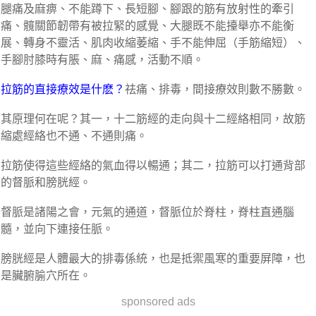
腿痛及麻痹、不能蹲下、長短腳、腳跟的筋有放射性的牽引
痛、髖關節韌帶有被拉緊的感覺、大腿既不能擡舉亦不能衡
展、轉身不靈活、肌肉收縮萎縮、手不能伸屈（手筋縮短）、
手腳肘膝時有脹、麻、痛感，活動不順。
拉筋的直接療效是什麽？
祛痛、排毒，間接療效則數不勝數。
其原理何在呢？其一，十二筋經的走向與十二經絡相同，故筋
縮處經絡也不通、不通則痛。
拉筋使得這些經絡的氣血得以暢通；其二，拉筋可以打通背部
的督脈和膀胱經。
督脈是諸陽之會，元氣的通道，督脈位於脊柱，脊柱直通腦
髓，並向下連接任脈。
膀胱經是人體最大的排毒係統，也是抵禦風寒的重要屏障，也
是臟腑腧穴所在。
sponsored ads