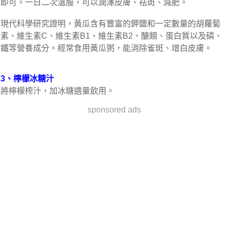
即可。一日二次溫服，可以潤澤皮膚、祛斑、減肥。
現代科學研究證明，黃瓜含有豐富的鉀鹽和一定數量的胡蘿蔔
素、維生素C、維生素B1、維生素B2、醣類、蛋白質以及磷、
鐵等營養成分。經常食用黃瓜粥，能消除雀斑、增白皮膚。
3、檸檬冰糖汁
將檸檬榨汁，加冰糖適量飲用。
sponsored ads