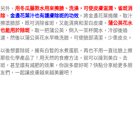
另外，
用冬瓜藤熬水用來擦臉、洗澡，可使皮膚滋潤、雀斑消
除
。
金盞花葉汁也有護膚除斑的功效
。將金盞花葉搗爛，取汁
擦塗臉部，既可消除雀斑，又能清爽和潔白皮膚。
蒲公英花水
也能用於除斑
，取一把蒲公英，倒入一茶杯開水，冷卻後過
濾，然後以蒲公英花水早晚洗臉，可使臉部清潔，少患皮炎。
以後想要除斑，擁有白皙的水煮蛋肌，再也不用一直往臉上擦
那些化學產品了！用天然的食療方法，就可以達到美白、去
斑，甚至還有減肥的效果，你說多麼好呢？快點分享給更多朋
友們，一起讓皮膚越來越美麗吧！