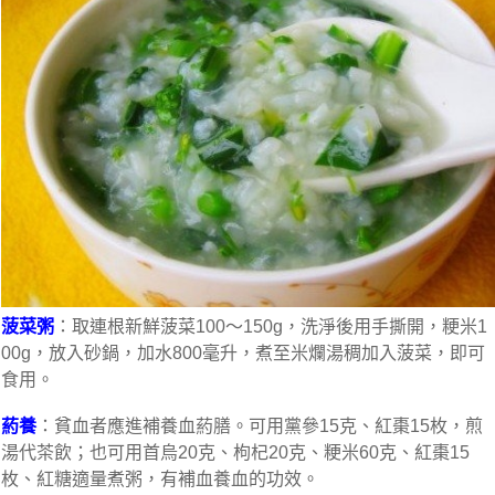
菠菜粥
：取連根新鮮菠菜100～150g，洗淨後用手撕開，粳米1
00g，放入砂鍋，加水800毫升，煮至米爛湯稠加入菠菜，即可
食用。
葯養
：貧血者應進補養血葯膳。可用黨參15克、紅棗15枚，煎
湯代茶飲；也可用首烏20克、枸杞20克、粳米60克、紅棗15
枚、紅糖適量煮粥，有補血養血的功效。