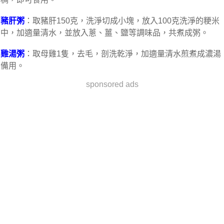
豬肝粥
：取豬肝150克，洗淨切成小塊，放入100克洗淨的粳米
中，加適量清水，並放入蔥、薑、鹽等調味品，共煮成粥。
雞湯粥
：取母雞1隻，去毛，剖洗乾淨，加適量清水煎煮成濃湯
備用。
sponsored ads