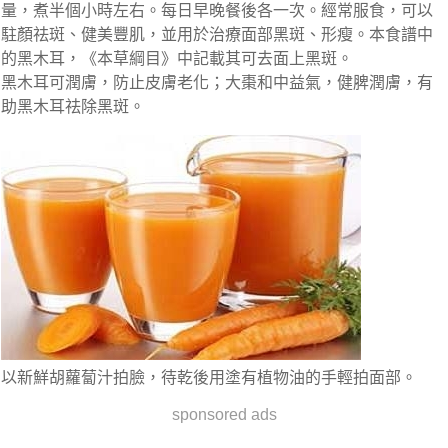
量，煮半個小時左右。每日早晚餐後各一次。經常服食，可以
駐顏祛斑、健美豐肌，並用於治療面部黑斑、形瘦。本食譜中
的黑木耳，《本草綱目》中記載其可去面上黑斑。
黑木耳可潤膚，防止皮膚老化；大棗和中益氣，健脾潤膚，有
助黑木耳祛除黑斑。
以新鮮胡蘿蔔汁拍臉，待乾後用塗有植物油的手輕拍面部。
sponsored ads