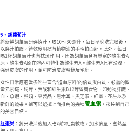
5、胡蘿蔔汁
將新鮮胡蘿蔔研碎擠汁，取10～30毫升，每日早晚洗完臉後，
以鮮汁拍臉，待乾後用塗有植物油的手輕拍面部。此外，每日
喝1杯胡蘿蔔汁也有祛斑作 用。因為胡蘿蔔含有豐富的維生素A
原。維生素A原在體內可轉化為維生素A。維生素A具有滑潤、
強健皮膚的作用，並可防治皮膚粗糙及雀斑。
女性日常應適當多吃些富含“造血原料”的優質蛋白質、必需的微
量元素鐵、銅等，葉酸和維生素B12等營養食物，如動物肝臟、
血、魚蝦、蛋類、豆製品、黑木耳、黑芝麻、紅棗、花生以及
養血粥
新鮮的蔬果。還可以選擇上面推薦的幾種
，來達到自己
的美容目標。
紅棗粥
：將米洗淨後加入乾淨的紅棗數枚，加水適量，煮熟至
稠，即可食用。