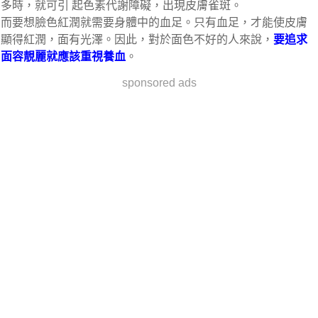
多時，就可引 起色素代謝障礙，出現皮膚雀斑。
而要想臉色紅潤就需要身體中的血足。只有血足，才能使皮膚
顯得紅潤，面有光澤。因此，對於面色不好的人來說，
要追求
面容靚麗就應​​該重視養血
。
sponsored ads