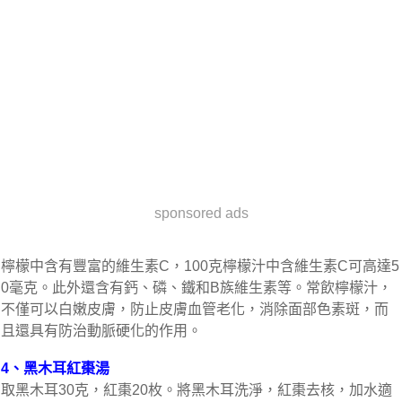
sponsored ads
檸檬中含有豐富的維生素C，100克檸檬汁中含維生素C可高達5
0毫克。此外還含有鈣、磷、鐵和B族維生素等。常飲檸檬汁，
不僅可以白嫩皮膚，防止皮膚血管老化，消除面部色素斑，而
且還具有防治動脈硬化的作用。
4、黑木耳紅棗湯
取黑木耳30克，紅棗20枚。將黑木耳洗淨，紅棗去核，加水適