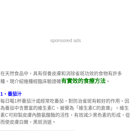
sponsored ads
在天然食品中，具有保養皮膚和消除雀斑功效的食物有許多
有實效的食療方法
種。現介紹幾種經臨床驗證確
。
1、番茄汁
每日喝1杯番茄汁或經常吃番茄，對防治雀斑有較好的作用。因
為番茄中含豐富的維生素C，被譽為「維生素C的倉庫」。維生
素C可抑製皮膚內酪氨酸酶的活性，有效減少黑色素的形成，從
而使皮膚白嫩，黑斑消退。