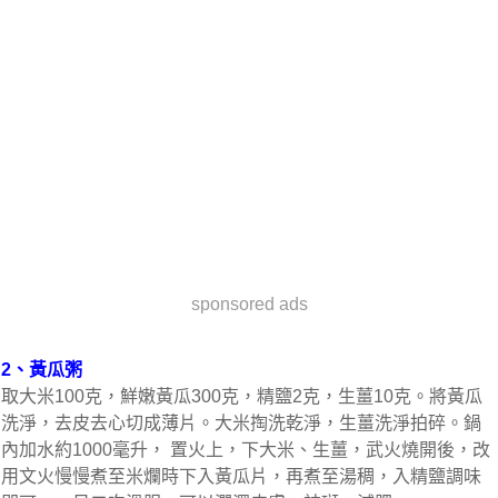
sponsored ads
2、黃瓜粥
取大米100克，鮮嫩黃瓜300克，精鹽2克，生薑10克。將黃瓜
洗淨，去皮去心切成薄片。大米掏洗乾淨，生薑洗淨拍碎。鍋
內加水約1000毫升， 置火上，下大米、生薑，武火燒開後，改
用文火慢慢煮至米爛時下入黃瓜片，再煮至湯稠，入精鹽調味