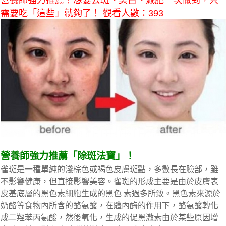
營養師強力推薦！想要去斑、美白、減肥一次做到，只
需要吃「這些」就夠了！ 觀看人數：393
營養師強力推薦「除斑法寶」！
雀斑是一種單純的淺棕色或褐色皮膚斑點，多數長在臉部，雖
不影響健康，但直接影響美容。雀斑的形成主要是由於皮膚表
皮基底層的黑色素細胞生成的黑色 素過多所致。黑色素來源於
奶酪等食物內所含的酪氨酸，在體內酶的作用下，酪氨酸轉化
成二羥苯丙氨酸，然後氧化，生成的促黑激素由於某些原因增