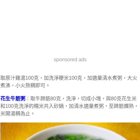
sponsored ads
取原汁雞湯100克，加洗淨粳米100克，加適量清水煮粥，大火
煮沸，小火熬稠即可。
花生牛筋粥
：取牛蹄筋80克，洗淨，切成小塊，與80克花生米
和100克洗淨的糯米共入砂鍋，加清水適量煮粥，至蹄筋爛熟，
米開湯稠為止。