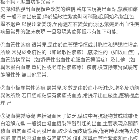
板不夠，凝血功能異常。
皮膚和粘膜出血後顏色改變的總稱.臨床表現為出血點,紫癜和瘀
斑,一般不高出皮面,僅於過敏性紫癜時可稍隆起,開始為紫紅色,
壓不退色,以後逐漸變淺,至兩週左右變黃而消退.紫癜是出血性疾
病最常見的臨床表現,一旦發現紫癜即提示有如下可能:
①血管性紫癜.很常見,是由於血管壁損傷或其脆性和通透性增高
所致,常見於免疫性的（如過敏性紫癜）,感染性的（如敗血症）,
血管結構異常（如遺傳性出血性毛細血管擴張症）及其他（如
異常蛋白血症,單純性或老年性紫癜等）疾病.檢查除束臂試驗可
能陽性外,無其他異常.
②血小板異常性紫癜.最常見,多數是由於血小板減少,增多及功能
異常所致,若口腔頰粘膜有紫癜或血皰,常提示出血嚴重,應積極處
理.ㄕ
③凝血機製障礙,包括凝血因子缺乏,循環中有抗凝物質或纖維蛋
白溶解亢進,一般說由凝血機製障礙引起的出血,主要表現為關節
積血,肌肉血腫和內臟出血,較少表現皮膚紫癜,僅有時表現為大的
瘀斑,而且檢查凝血像有明顯異常,借此可與血管性紫癜和血小板