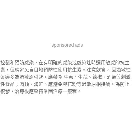
sponsored ads
控製和預防感染，在有明確的感染或感染灶時選用敏感的抗生
素，但應避免盲目地預防性使用抗生素。注意飲食， 因過敏性
紫癜多為過敏原引起，應禁食 生蔥、生蒜、辣椒、酒類等刺激
性食品；肉類、海鮮、應避免與花粉等過敏原相接觸。為防止
復發，治癒後應堅持鞏固治療一療程。