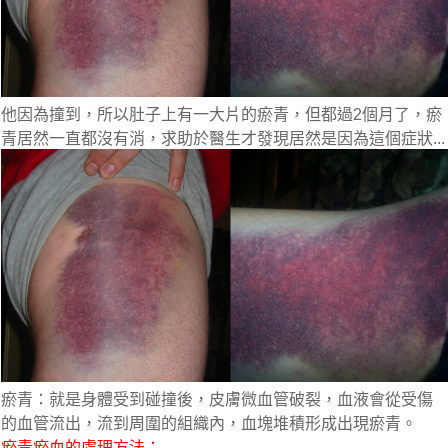
他因為撞到，所以肚子上有一大片的瘀青，但都過2個月了，瘀
青居然一直都沒有消，求助於醫生才發現居然是因為這個症狀...
瘀青：就是身體受到碰撞後，皮膚微血管破裂，血液會從受傷
的血管流出，流到周圍的組織內，血塊堆積形成出現瘀青。
瘀青瘀血的處理方法：