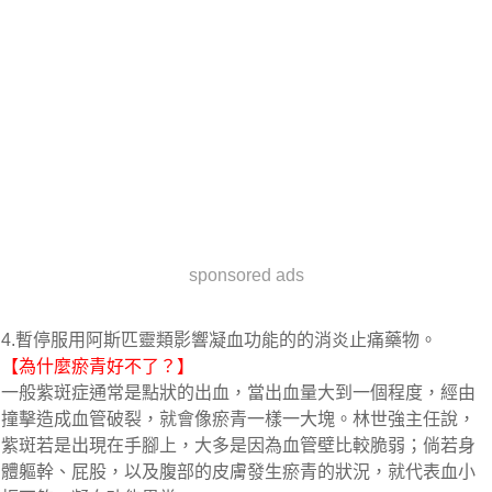
sponsored ads
4.暫停服用阿斯匹靈類影響凝血功能的的消炎止痛藥物。
【為什麼瘀青好不了？】
一般紫斑症通常是點狀的出血，當出血量大到一個程度，經由
撞擊造成血管破裂，就會像瘀青一樣一大塊。林世強主任說，
紫斑若是出現在手腳上，大多是因為血管壁比較脆弱；倘若身
體軀幹、屁股，以及腹部的皮膚發生瘀青的狀況，就代表血小