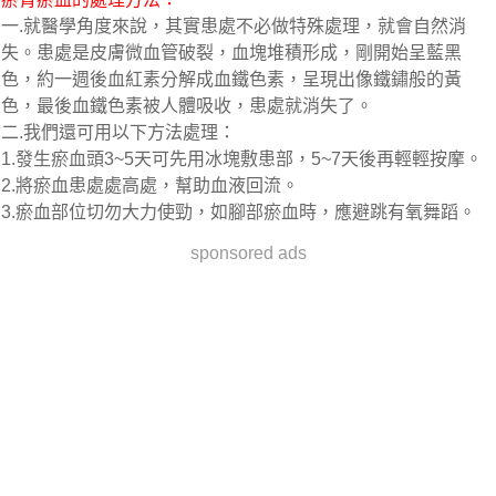
一.就醫學角度來說，其實患處不必做特殊處理，就會自然消
失。患處是皮膚微血管破裂，血塊堆積形成，剛開始呈藍黑
色，約一週後血紅素分解成血鐵色素，呈現出像鐵鏽般的黃
色，最後血鐵色素被人體吸收，患處就消失了。
二.我們還可用以下方法處理：
1.發生瘀血頭3~5天可先用冰塊敷患部，5~7天後再輕輕按摩。
2.將瘀血患處處高處，幫助血液回流。
3.瘀血部位切勿大力使勁，如腳部瘀血時，應避跳有氧舞蹈。
sponsored ads