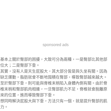
sponsored ads
基本上關於臀部的困擾，大致可分為兩種，一是臀部比其他部
位大；二是臀部下垂。
其實，沒有人是天生屁股大，其大部分皆是與久坐有關。因為
缺乏運動，脂肪就會不斷地囤積在臀部，導致臀部越來越大。
至於臀部下垂，則可能與脊椎末梢陷入身體內側有關。由於脊
椎末梢和臀部肌肉相連，一旦臀部肌力不足，脊椎就會脫離原
來的位置，進而導致臀部下垂。
想同時解決屁股大與下垂，方法只有一個，就是提升臀部的肌
力。