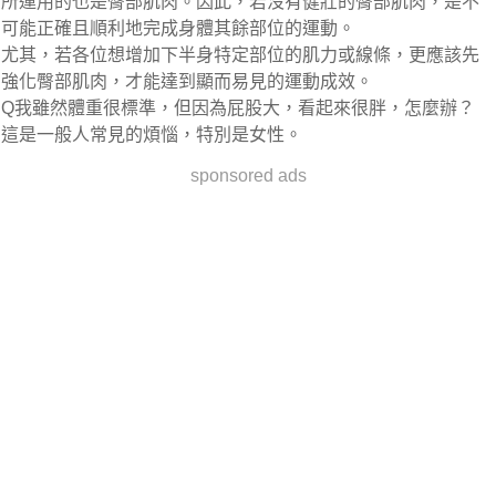
所運用的也是臀部肌肉。因此，若沒有健壯的臀部肌肉，是不
可能正確且順利地完成身體其餘部位的運動。
尤其，若各位想增加下半身特定部位的肌力或線條，更應該先
強化臀部肌肉，才能達到顯而易見的運動成效。
Q我雖然體重很標準，但因為屁股大，看起來很胖，怎麼辦？
這是一般人常見的煩惱，特別是女性。
sponsored ads