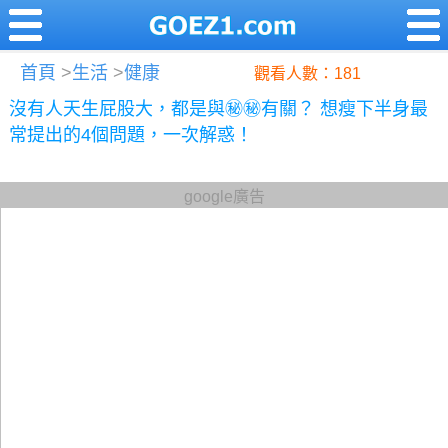
首頁
>
生活
>
健康
觀看人數：181
沒有人天生屁股大，都是與㊙㊙有關？ 想瘦下半身最
常提出的4個問題，一次解惑！
google廣告