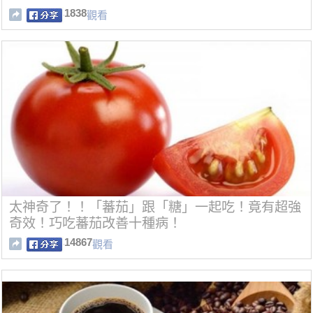
1838
觀看
太神奇了！！「蕃茄」跟「糖」一起吃！竟有超強
奇效！巧吃蕃茄改善十種病！
14867
觀看