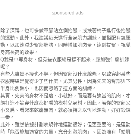
sponsored ads
除了深蹲，也可多做單腳站立側抬腿，或扶著椅子進行後抬腿
的運動。此外，我建議每天進行全身肌力訓練，並搭配有氧運
動，以加速減少臀部脂肪，同時增加肌肉量，達到提臀、視覺
身高長高的效果。
Q我是中等身材，但有些衣服總是撐不起來，應加強什麼訓練
呢？
有些人雖然不瘦也不胖，但因臀部沒什麼線條，以致穿起某些
衣服時總是覺得少了些什麼。尤其男性，因為先天的臀部與下
半身比例較小，也因而忽略了這方面的訓練。
其實，完美的身材不是瘦、小就好，而是要有適當的肌肉，才
能打造不論穿什麼都好看的模特兒身材。因此，若你的臀部又
小又扁、看起來乾癟無肉，就必須持之以恆地運動，好好鍛鍊
一番。
此外，雖然依據計劃表規律地運動很好；但更重要的，是運動
時「能否施加適當的力量，充分刺激肌肉」。因為唯有「給肌