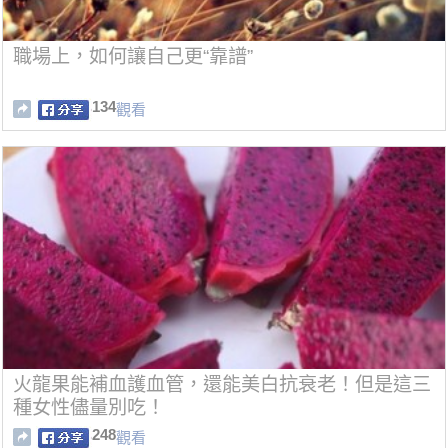
職場上，如何讓自己更“靠譜”
134
觀看
火龍果能補血護血管，還能美白抗衰老！但是這三
種女性儘量別吃！
248
觀看