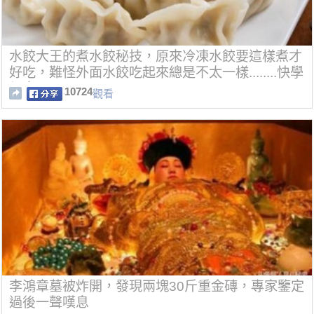
水餃大王的煮水餃秘技，原來冷凍水餃要這樣煮才
好吃，難怪外面水餃吃起來總是不太一樣........快學
起來！
10724
觀看
李鴻章墓被炸開，發現兩塊30斤重金磚，專家鑒定
過後一聲嘆息