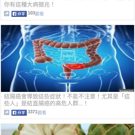
你有這種大病徵兆！
103
觀看
結腸癌會導致這些症狀！不能不注意！尤其是「這
些人」是結直腸癌的高危人群...！
3371
觀看