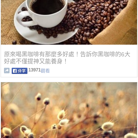
原來喝黑咖啡有那麼多好處！告訴你黑咖啡的6大
好處不僅提神又能養身！
13971
觀看