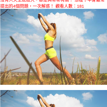
沒有人天生屁股大，都是與㊙㊙有關？ 想瘦下半身最常
提出的4個問題，一次解惑！ 觀看人數：181