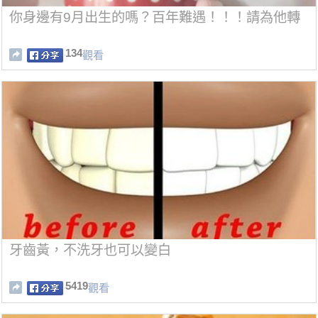
你身邊有9月出生的嗎？百年難遇！！！請為他轉
134
觀看
牙齒黃，不洗牙也可以變白
5419
觀看