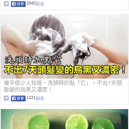
2942
觀看
幾乎很少人知道，洗頭時扔點「它」，不出7天頭
髮變的烏黑又濃密！
1221
觀看