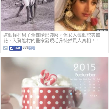
這個怪村男子全都畸形殘廢，但女人每個貌美如
花，入贅進村的畫家發現毛骨悚然驚人真相！！
559
觀看