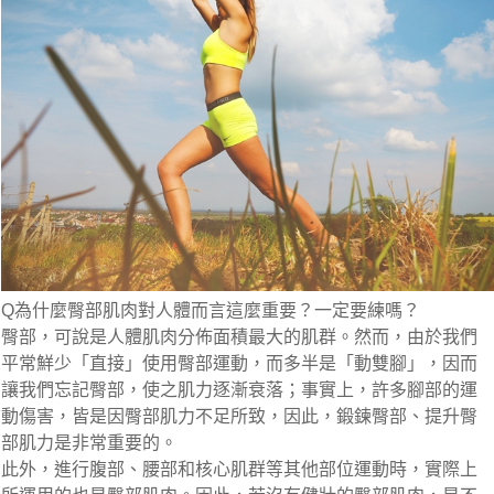
Q為什麼臀部肌肉對人體而言這麼重要？一定要練嗎？
臀部，可說是人體肌肉分佈面積最大的肌群。然而，由於我們
平常鮮少「直接」使用臀部運動，而多半是「動雙腳」，因而
讓我們忘記臀部，使之肌力逐漸衰落；事實上，許多腳部的運
動傷害，皆是因臀部肌力不足所致，因此，鍛鍊臀部、提升臀
部肌力是非常重要的。
此外，進行腹部、腰部和核心肌群等其他部位運動時，實際上