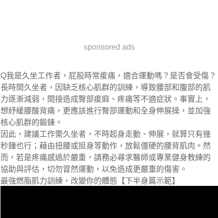
sponsored ads
Q我是久坐工作者，屁股時常痠痛，適合運動嗎？是否會受傷？
長時間久坐者，因缺乏核心肌群的訓練，導致腰部和腹部的肌
力逐漸減弱，間接造成臀部痠麻、疼痛等不適症狀。事實上，
想紓緩腰酸背痛，更應該進行臀部運動和全身伸展操，並加強
核心肌群的鍛鍊。
因此，建議工作需久坐者，不時起身走動、伸展，就算只有幾
秒鐘也行；藉由扭腰或挺身等動作，放鬆僵硬的腰背肌肉。然
而，若是疼痛感過於嚴重，請務必尋求醫師或專業健身教練的
協助與評估，切勿冒然運動，以免造成更嚴重的傷害。
最強燃脂肌力訓練，改變你的體態【下半身篇示範】