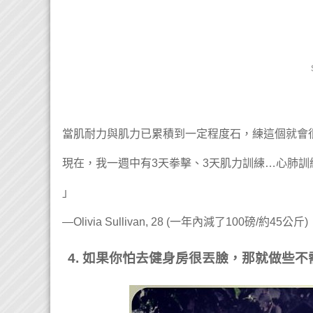
當肌耐力與肌力已累積到一定程度石，練這個就會
現在，我一週中有3天拳擊、3天肌力訓練…心肺訓
」
—Olivia Sullivan, 28 (一年內減了100磅/約45公斤)
4. 如果你怕去健身房很丟臉，那就做些