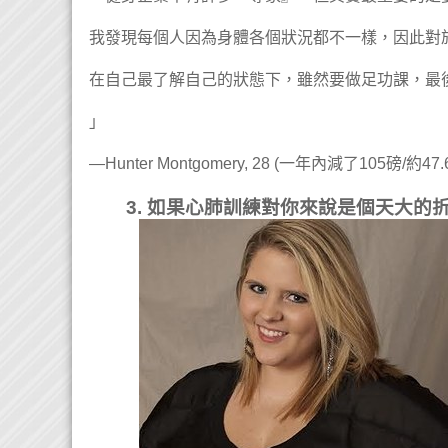
我發現每個人因為身體各個狀況都不一樣，因此對
在自己最了解自己的狀態下，雖然要做足功課，最
」
—Hunter Montgomery, 28 (一年內減了105磅/約47
3. 如果心肺訓練對你來說是個天大