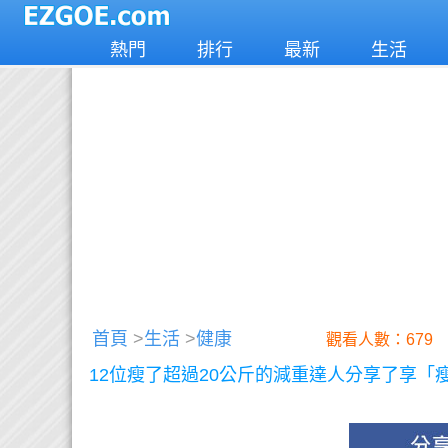
熱門
排行
最新
生活
首頁
>
生活
>
健康
觀看人數：679
12位瘦了超過20公斤的減重達人分享了享