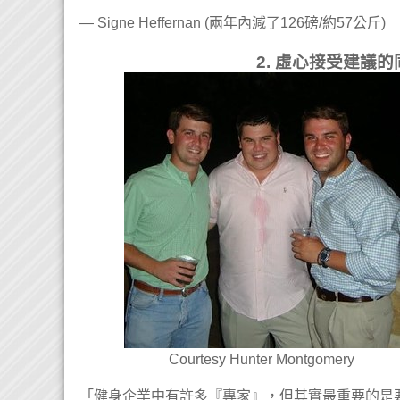
— Signe Heffernan (兩年內減了126磅/約57公斤)
2. 虛心接受建議
Courtesy Hunter Montgomery
「健身企業中有許多『專家』，但其實最重要的是