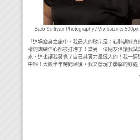
Barb Sullivan Photography / Via bsiznks.500px
「這場瘦身之旅中，我最大的啟示是：心肺訓練真的爛透
樣的訓練信心都被打垮了！當另一位朋友建議我試
來，這也讓我發覺了自己其實力量挺大的！我一週
中呢！大概半年時間過後，我又發現了拳擊的好處