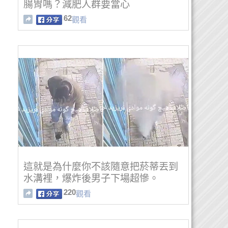
腸胃嗎？減肥人群要當心
62
觀看
。
這就是為什麼你不該隨意把菸蒂丟到
水溝裡，爆炸後男子下場超慘。
220
觀看