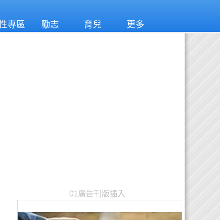
性專區
勵志
育兒
更多
01廣告刊版插入