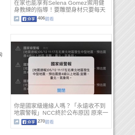
在家也能享有Selena Gomez禦用健
身教練的指導！要雕塑身材只要每天
10分鐘，快點動起來！
406
觀看
房
你是國家級邊緣人嗎？「永遠收不到
地震警報」NCC終於公布原因 原來一
切都是因為...
270
觀看