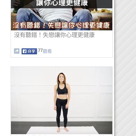
沒有聽錯！失戀讓你心理更健康
77
觀看