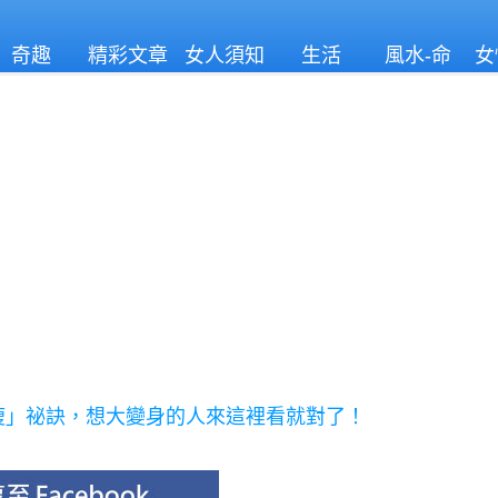
奇趣
精彩文章
女人須知
生活
風水-命
女
理
「瘦」祕訣，想大變身的人來這裡看就對了！