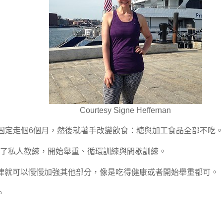
Courtesy Signe Heffernan
裏) 固定走個6個月，然後就著手改變飲食：糖與加工食品全部不吃
用了私人教練，開始舉重、循環訓練與間歇訓練。
律就可以慢慢加強其他部分，像是吃得健康或者開始舉重都可。
。