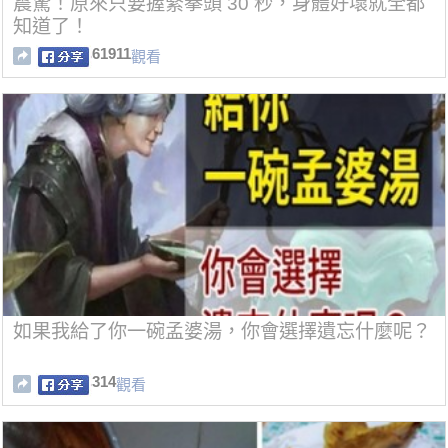
震驚！原來只要握緊拳頭 30 秒，身體好壞就全都
知道了！
61911
觀看
如果我給了你一碗孟婆湯，你會選擇遺忘什麼呢？
314
觀看