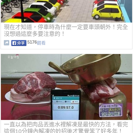
現在才知道，停車時為什麼一定要車頭朝外！完全
沒想過這麼多要注意的！
5176
觀看
一直以為把肉品丟進水裡解凍是最快的方法，看完
這個10分鐘內解凍的妙招後才驚覺笨了好多年！