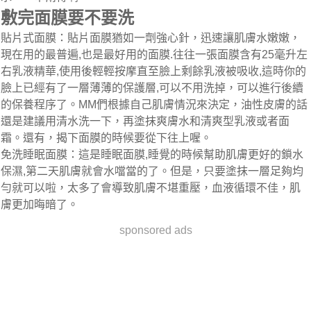
敷完面膜要不要洗
貼片式面膜：貼片面膜猶如一劑強心針，迅速讓肌膚水嫩嫩，
現在用的最普遍,也是最好用的面膜.往往一張面膜含有25毫升左
右乳液精華,使用後輕輕按摩直至臉上剩餘乳液被吸收,這時你的
臉上已經有了一層薄薄的保護層,可以不用洗掉，可以進行後續
的保養程序了。MM們根據自己肌膚情況來決定，油性皮膚的話
還是建議用清水洗一下，再塗抹爽膚水和清爽型乳液或者面
霜。還有，揭下面膜的時候要從下往上喔。
免洗睡眠面膜：這是睡眠面膜,睡覺的時候幫助肌膚更好的鎖水
保濕,第二天肌膚就會水噹當的了。但是，只要塗抹一層足夠均
勻就可以啦，太多了會導致肌膚不堪重壓，血液循環不佳，肌
膚更加晦暗了。
sponsored ads