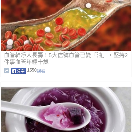
血管幹凈人長壽！5大信號血管已變「油」，堅持2
件事血管年輕十歲
1550
觀看