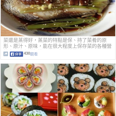
菜還是蒸得好，蒸菜的特點是保、持了菜肴的原
形、原汁、原味，能在很大程度上保存菜的各種營
養素，這六道超簡單的懶人蒸菜做法！
430
觀看