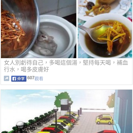
女人別虧待自己，多喝這個湯，堅持每天喝，補血
行水，喝多皮膚好
607
觀看