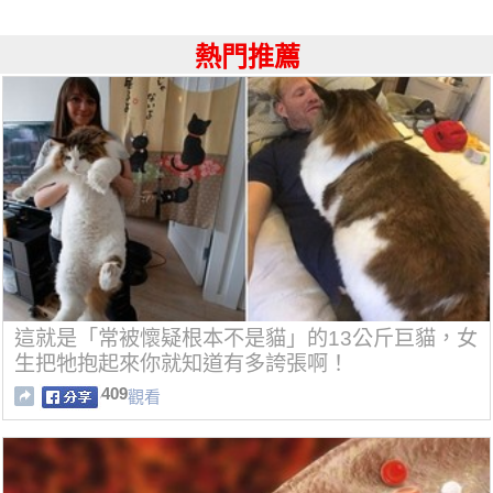
熱門推薦
這就是「常被懷疑根本不是貓」的13公斤巨貓，女
生把牠抱起來你就知道有多誇張啊！
409
觀看