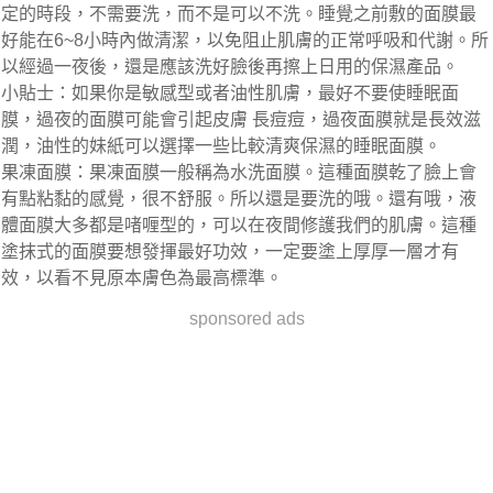
定的時段，不需要洗，而不是可以不洗。睡覺之前敷的面膜最
好能在6~8小時內做清潔，以免阻止肌膚的正常呼吸和代謝。所
以經過一夜後，還是應該洗好臉後再擦上日用的保濕產品。
小貼士：如果你是敏感型或者油性肌膚，最好不要使睡眠面
膜，過夜的面膜可能會引起皮膚 長痘痘，過夜面膜就是長效滋
潤，油性的妹紙可以選擇一些比較清爽保濕的睡眠面膜。
果凍面膜：果凍面膜一般稱為水洗面膜。這種面膜乾了臉上會
有點粘黏的感覺，很不舒服。所以還是要洗的哦。還有哦，液
體面膜大多都是啫喱型的，可以在夜間修護我們的肌膚。這種
塗抹式的面膜要想發揮最好功效，一定要塗上厚厚一層才有
效，以看不見原本膚色為最高標準。
sponsored ads