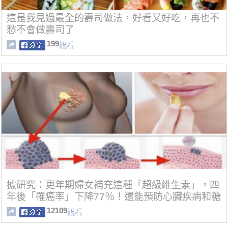
這是我見過最全的壽司做法，好看又好吃，再也不
愁不會做壽司了
199
觀看
據研究：更年期婦女補充這種「超級維生素」，四
年後「罹癌率」下降77％！還能預防心臟疾病和糖
尿病
12109
觀看