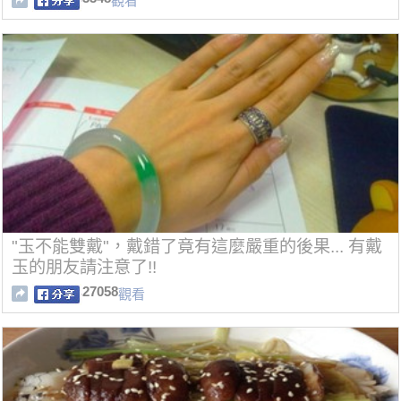
觀看
"玉不能雙戴"，戴錯了竟有這麼嚴重的後果... 有戴
玉的朋友請注意了!!
27058
觀看