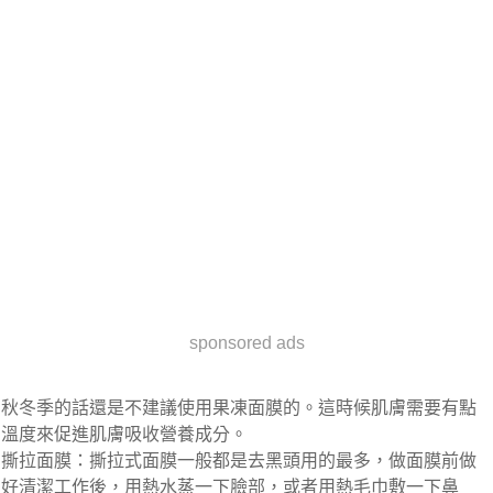
sponsored ads
秋冬季的話還是不建議使用果凍面膜的。這時候肌膚需要有點
溫度來促進肌膚吸收營養成分。
撕拉面膜：撕拉式面膜一般都是去黑頭用的最多，做面膜前做
好清潔工作後，用熱水蒸一下臉部，或者用熱毛巾敷一下鼻