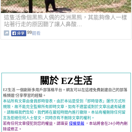
這隻活像個黑熊人偶的亞洲黑熊，其能夠像人一樣
站著行走的原因聽了讓人鼻酸…
99
觀看
關於 EZ生活
EZ生活 一個創新多用戶部落格平台。網友可以在這裡免費創建自己的部落
格頻道!分享學習的經驗。
本站所有文章由會員即時發表，由於本站是受到「即時發表」運作方式所
規限，故不能完全監察所有即時文章，如有不適當或對於文章出處有疑慮
，請聯絡我們告知，我們將在最短時間內進行撤除。本站有權刪除任何留
言及拒絕任何人士發文，同時亦有不刪除文章的權利。
若有任何文章侵犯到您的權益，請瑱妥
侵權舉報
，本站將會在24小時內刪
除或修正。