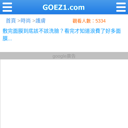
首頁
>
時尚
>
護膚
觀看人數：5334
敷完面膜到底該不該洗臉？看完才知道浪費了好多面
膜...
google廣告