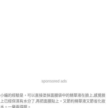
sponsored ads
小編的經驗是，可以直接塗抹面膜袋中的精華液在臉上,感覺臉
上已經保濕有水分了,再把面膜貼上。又節約精華液又節省化妝
水。一舉兩得啊。