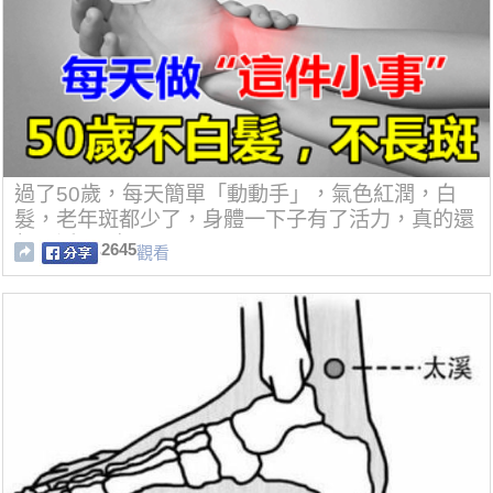
過了50歲，每天簡單「動動手」，氣色紅潤，白
髮，老年斑都少了，身體一下子有了活力，真的還
想再活500年！
2645
觀看