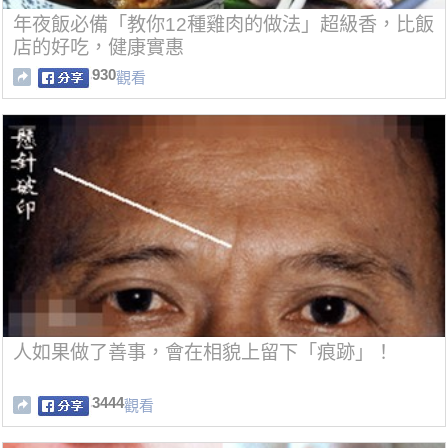
年夜飯必備「教你12種雞肉的做法」超級香，比飯
店的好吃，健康實惠
930
觀看
人如果做了善事，會在相貌上留下「痕跡」！
3444
觀看