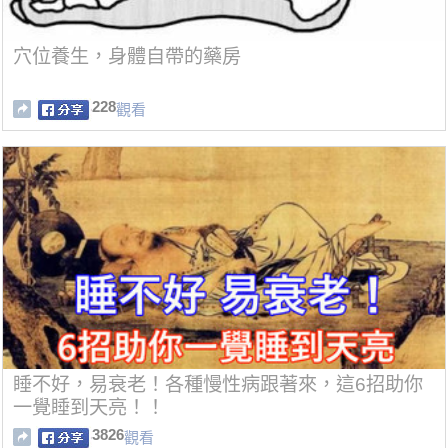
穴位養生，身體自帶的藥房
228
觀看
睡不好，易衰老！各種慢性病跟著來，這6招助你
一覺睡到天亮！！
3826
觀看