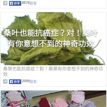
瘦5公斤，那個來時汙血排得超乾淨！！
8678
觀看
桑葉也能抗癌症？對！桑葉有你意想不到的神奇功
效
2009
觀看