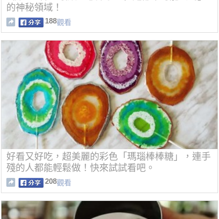
的神秘領域！
188
觀看
好看又好吃，超美麗的彩色「瑪瑙棒棒糖」，連手
殘的人都能輕鬆做！快來試試看吧。
208
觀看