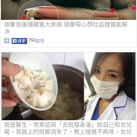
頭暈背後隱藏重大疾病 頭暈噁心想吐這樣做能解
決
752
觀看
我是醫生，常煮這碗「去斑瘦身湯」給自己和女兒
喝，我臉上的斑都消失了，晚上睡覺不再咳，女兒