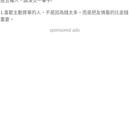
這五種人，請深交一輩子!
1.喜歡主動買單的人，不是因為錢太多，而是把友情看的比金錢
重要。
sponsored ads