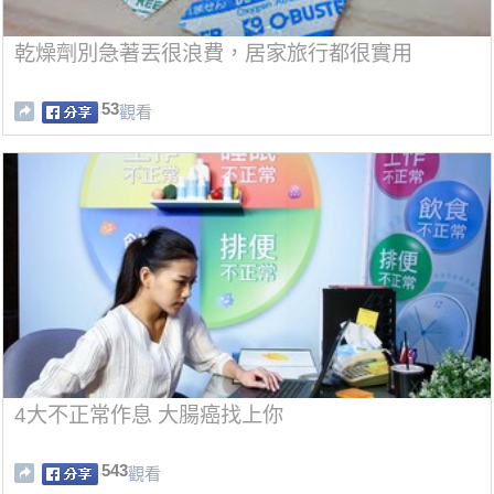
乾燥劑別急著丟很浪費，居家旅行都很實用
53
觀看
4大不正常作息 大腸癌找上你
543
觀看