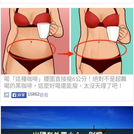
喝「這種咖啡」腰圍直接瘦6公分！絕對不是超難
喝的黑咖啡，這麼好喝還能瘦，太沒天理了吧！
15862
觀看