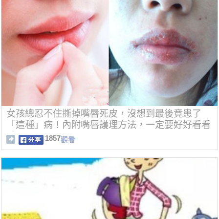
女孩總忍不住撕掉嘴唇死皮，沒想到最後竟患了
「這種」病！內附嘴唇護理方法，一定要好好看看
哦！！
1857
觀看