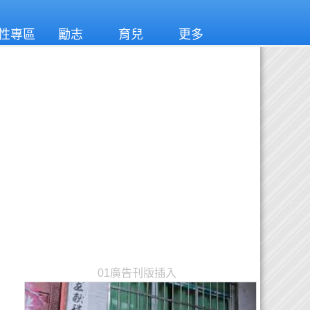
性專區
勵志
育兒
更多
01廣告刊版插入