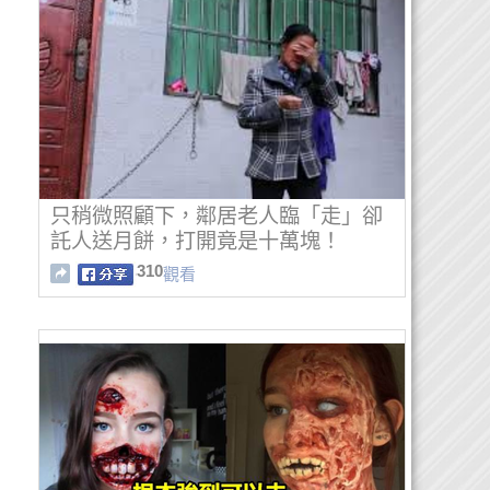
只稍微照顧下，鄰居老人臨「走」卻
託人送月餅，打開竟是十萬塊！
310
觀看