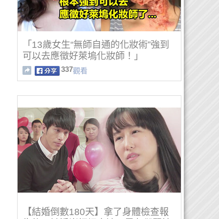
「13歲女生“無師自通的化妝術”強到
可以去應徵好萊塢化妝師！」
337
觀看
【結婚倒數180天】拿了身體檢查報