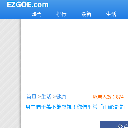
熱門
排行
最新
生活
首頁
>
生活
>
健康
觀看人數：874
男生們千萬不能忽視！你們平常「正確清洗