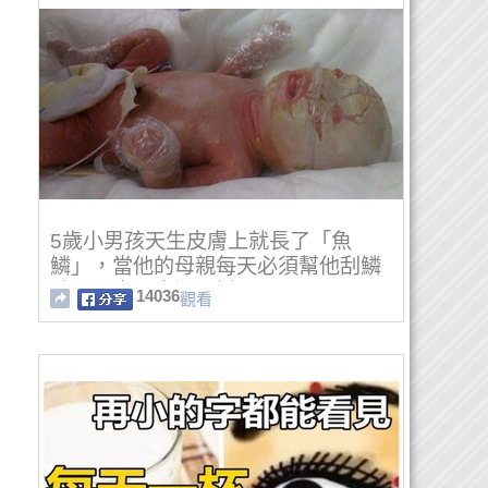
5歲小男孩天生皮膚上就長了「魚
鱗」，當他的母親每天必須幫他刮鱗
時…那畫面太過震撼了！
14036
觀看