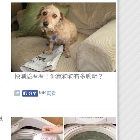
快測驗看看！你家狗狗有多聰明？
684
觀看
感