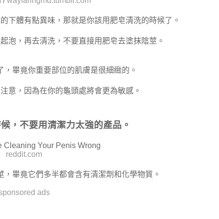
 /
wayfaringmd.tumblr.com
己的下體有點異味，那就是你該用肥皂清洗的時候了。
中起泡，再去清洗，不要直接用肥皂去塗抹陰莖。
了，畢竟你重要部位的肌膚是很細緻的。
要注意，因為在你的龜頭處將會更為敏感。
時候，不要用清潔力太強的產品。
reddit.com
莖，畢竟它們多半都會含有清潔劑和化學物質。
sponsored ads