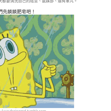
天都要清洗自己的陰莖、鼠蹊部、還有睪丸。
們先談談肥皂吧！