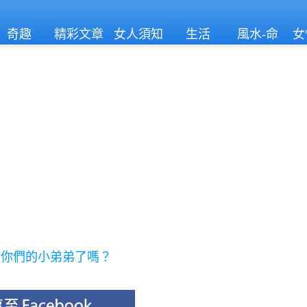
奇趣
精彩文章
女人須知
生活
風水-命
女
理
」你們的小弟弟了嗎？