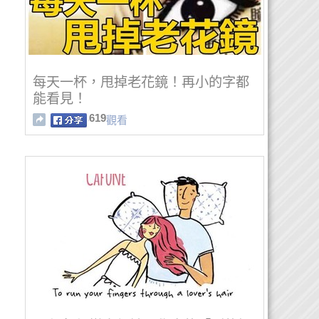
每天一杯，甩掉老花鏡！再小的字都
能看見！
619
觀看