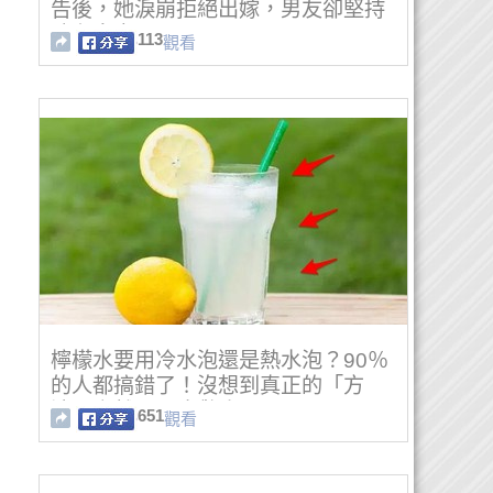
告後，她淚崩拒絕出嫁，男友卻堅持
陪在身旁⋯⋯
113
觀看
檸檬水要用冷水泡還是熱水泡？90％
的人都搞錯了！沒想到真正的「方
法」竟然是... 太驚人了！
651
觀看