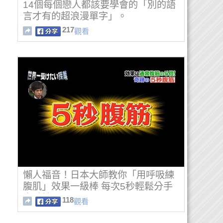
14個每個戀人都該要學會的「別的語
言才有的超浪漫單字」。
217
觀看
懶人福音！日本大師教你「用呼吸練
腹肌」效果一級棒 每次5秒輕鬆分手
大肚楠
118
觀看