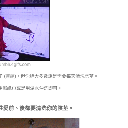
umblr.4gifs.com
 (
連結
)，但你絕大多數還是需要每天清洗陰莖。
用濕紙巾或是用溫水沖洗即可。
性愛前、後都要清洗你的陰莖。