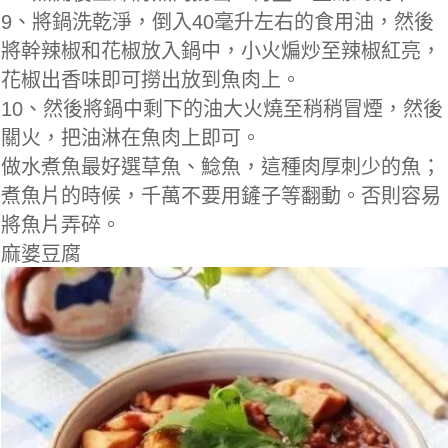
9、將鍋洗乾淨，倒入40毫升左右的食用油，然後
將幹辣椒和花椒放入鍋中，小火煸炒至辣椒紅亮，
花椒出香味即可撈出放到魚肉上。
10、然後將鍋中剩下的油大火燒至稍稍冒煙，然後
關火，把油淋在魚肉上即可。
做水煮魚最好選草魚、鯰魚，這種肉厚刺少的魚；
煮魚片的時候，千萬不要用鏟子等翻動。否則容易
將魚片弄碎。
麻婆豆腐