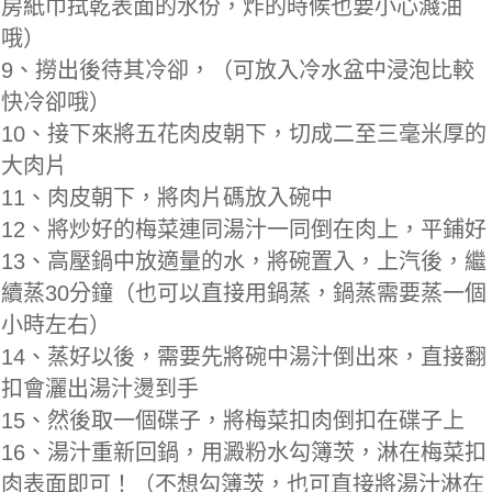
房紙巾拭乾表面的水份，炸的時候也要小心濺油
哦）
9、撈出後待其冷卻，（可放入冷水盆中浸泡比較
快冷卻哦）
10、接下來將五花肉皮朝下，切成二至三毫米厚的
大肉片
11、肉皮朝下，將肉片碼放入碗中
12、將炒好的梅菜連同湯汁一同倒在肉上，平鋪好
13、高壓鍋中放適量的水，將碗置入，上汽後，繼
續蒸30分鐘（也可以直接用鍋蒸，鍋蒸需要蒸一個
小時左右）
14、蒸好以後，需要先將碗中湯汁倒出來，直接翻
扣會灑出湯汁燙到手
15、然後取一個碟子，將梅菜扣肉倒扣在碟子上
16、湯汁重新回鍋，用澱粉水勾簿茨，淋在梅菜扣
肉表面即可！（不想勾簿茨，也可直接將湯汁淋在