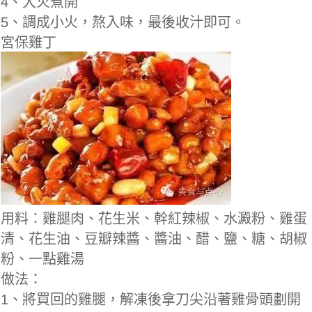
4、大火煮開
5、調成小火，熬入味，最後收汁即可。
宮保雞丁
用料：雞腿肉、花生米、幹紅辣椒、水澱粉、雞蛋
清、花生油、豆瓣辣醬、醬油、醋、鹽、糖、胡椒
粉、一點雞湯
做法：
1、將買回的雞腿，解凍後拿刀尖沿著雞骨頭劃開