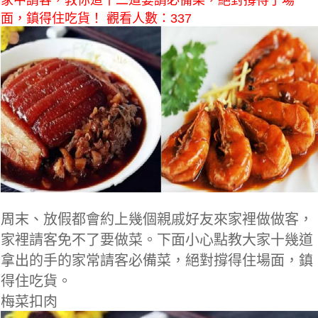
家中請客，教你這十二道宴請必備菜，絕對撐得了場
面，鎮得住吃貨！ 觀看人數：337
周末、放假都會約上幾個親戚好友來家裡做做客，
家裡請客免不了要做菜。下面小心點教大家十幾道
拿出的手的家常請客必備菜，絕對撐得住場面，鎮
得住吃貨。
梅菜扣肉