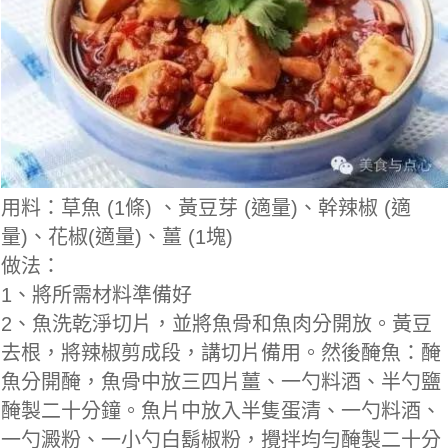
用料：草魚 (1條) 、黃豆芽 (適量)、幹辣椒 (適
量)、花椒(適量)、薑 (1塊)
做法：
1、將所需材料準備好
2、魚洗乾淨切片，並將魚骨和魚肉分開放。黃豆
去根，將辣椒剪成段，講切片備用。然後醃魚：醃
魚分開醃，魚骨中放三四片薑、一勺料酒、半勺鹽
醃製二十分鐘。魚片中放入半隻蛋清、一勺料酒、
一勺澱粉、一小勺白鬍椒粉，攪拌均勻醃製二十分