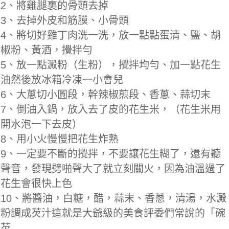
2、將雞腿裏的骨頭去掉
3、去掉外皮和筋膜、小骨頭
4、將切好雞丁肉洗一洗，放一點點蛋清、鹽、胡
椒粉、黃酒，攪拌勻
5、放一點澱粉（生粉），攪拌均勻、加一點花生
油然後放冰箱冷凍一小會兒
6、大蔥切小圓段，幹辣椒煎段、香蔥、蒜切末
7、倒油入鍋，放入去了皮的花生米，（花生米用
開水泡一下去皮）
8、用小火慢慢把花生炸熟
9、一定要不斷的攪拌，不要讓花生糊了，還有聽
聲音，發現劈啪聲大了就立刻關火，因為油溫過了
花生會很快上色
10、將醬油，白糖，醋，蒜末、香蔥，清湯，水澱
粉調成芡汁這就是大爺級的美食評委們常說的「碗
芡