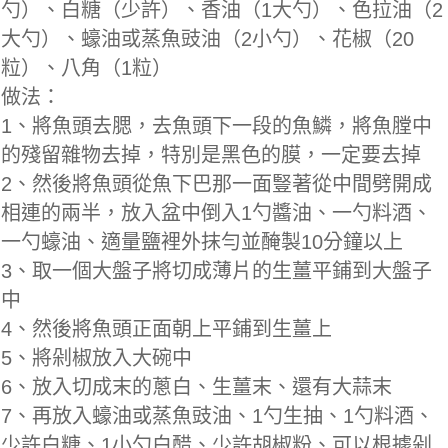
勺）、白糖（少許）、香油（1大勺）、色拉油（2
大勺）、蠔油或蒸魚豉油（2小勺）、花椒（20
粒）、八角（1粒）
做法：
1、將魚頭去腮，去魚頭下一段的魚鱗，將魚膛中
的殘留雜物去掉，特別是黑色的膜，一定要去掉
2、然後將魚頭從魚下巴那一面豎著從中間劈開成
相連的兩半，放入盆中倒入1勺醬油、一勺料酒、
一勺蠔油、適量鹽裡外抹勻並醃製10分鐘以上
3、取一個大盤子將切成薄片的生薑平鋪到大盤子
中
4、然後將魚頭正面朝上平鋪到生薑上
5、將剁椒放入大碗中
6、放入切成末的蔥白、生薑末、還有大蒜末
7、再放入蠔油或蒸魚豉油、1勺生抽、1勺料酒、
少許白糖、1小勺白醋、少許胡椒粉、可以根據剁