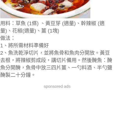
用料：草魚 (1條) 、黃豆芽 (適量)、幹辣椒 (適
量)、花椒(適量)、薑 (1塊)
做法：
1、將所需材料準備好
2、魚洗乾淨切片，並將魚骨和魚肉分開放。黃豆
去根，將辣椒剪成段，講切片備用。然後醃魚：醃
魚分開醃，魚骨中放三四片薑、一勺料酒、半勺鹽
醃製二十分鐘。
sponsored ads