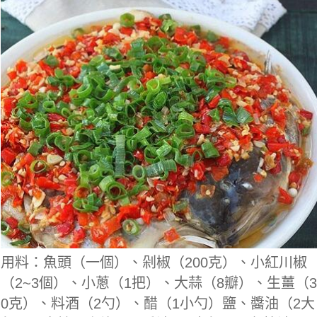
用料：魚頭（一個）、剁椒（200克）、小紅川椒
（2~3個）、小蔥（1把）、大蒜（8瓣）、生薑（3
0克）、料酒（2勺）、醋（1小勺）鹽、醬油（2大