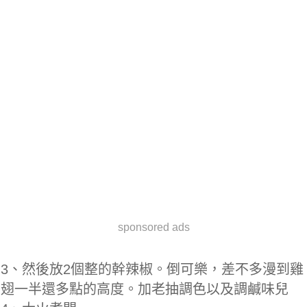
sponsored ads
3、然後放2個整的幹辣椒。倒可樂，差不多漫到雞
翅一半還多點的高度。加老抽調色以及調鹹味兒