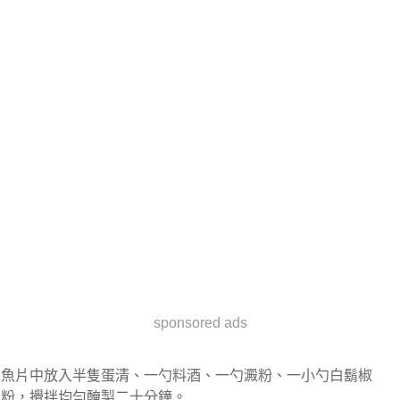
sponsored ads
魚片中放入半隻蛋清、一勺料酒、一勺澱粉、一小勺白鬍椒
粉，攪拌均勻醃製二十分鐘。