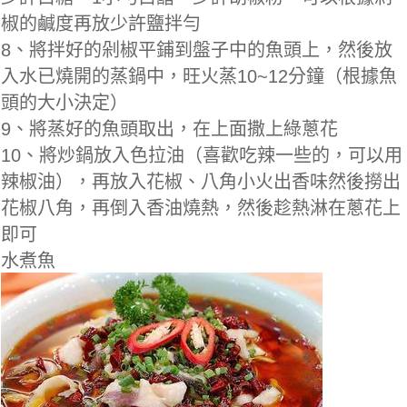
椒的鹹度再放少許鹽拌勻
8、將拌好的剁椒平鋪到盤子中的魚頭上，然後放
入水已燒開的蒸鍋中，旺火蒸10~12分鐘（根據魚
頭的大小決定）
9、將蒸好的魚頭取出，在上面撒上綠蔥花
10、將炒鍋放入色拉油（喜歡吃辣一些的，可以用
辣椒油），再放入花椒、八角小火出香味然後撈出
花椒八角，再倒入香油燒熱，然後趁熱淋在蔥花上
即可
水煮魚