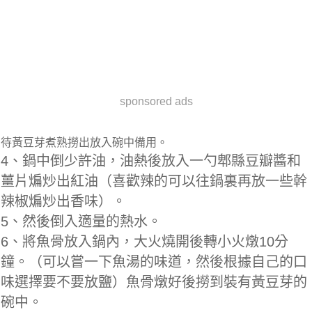
sponsored ads
待黃豆芽煮熟撈出放入碗中備用。
4、鍋中倒少許油，油熱後放入一勺郫縣豆瓣醬和
薑片煸炒出紅油（喜歡辣的可以往鍋裏再放一些幹
辣椒煸炒出香味）。
5、然後倒入適量的熱水。
6、將魚骨放入鍋內，大火燒開後轉小火燉10分
鐘。（可以嘗一下魚湯的味道，然後根據自己的口
味選擇要不要放鹽）魚骨燉好後撈到裝有黃豆芽的
碗中。