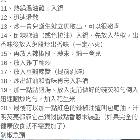
11、熱鍋溫油雞丁入鍋
12、迅速滑散
13、炒一會兒斷生就立馬取出，可以很嫩啊
14、倒辣椒油（或色拉油）入鍋、先放入花椒，出
香味後放入蔥段炒出香味（一定小火）
15、再放入辣椒段、蒜末，煸一會兒
16、放入雞丁翻炒
17、放入豆瓣辣醬（提前剁碎）
18、炒出紅油和香味再烹入料酒
19、加一點點雞湯、放入提前做好的碗芡和勻倒入
迅速翻炒均勻，加入花生米
20、最後可以加一點紅色的辣椒油這叫包尾油，汁
明芡亮都靠它出鍋錢撒點香蔥末裝盤（如果完全的
健康飲食就不需要加了）
剁椒魚頭