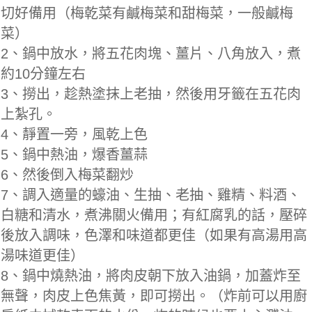
切好備用（梅乾菜有鹹梅菜和甜梅菜，一般鹹梅
菜）
2、鍋中放水，將五花肉塊、薑片、八角放入，煮
約10分鐘左右
3、撈出，趁熱塗抹上老抽，然後用牙籤在五花肉
上紮孔。
4、靜置一旁，風乾上色
5、鍋中熱油，爆香薑蒜
6、然後倒入梅菜翻炒
7、調入適量的蠔油、生抽、老抽、雞精、料酒、
白糖和清水，煮沸關火備用；有紅腐乳的話，壓碎
後放入調味，色澤和味道都更佳（如果有高湯用高
湯味道更佳）
8、鍋中燒熱油，將肉皮朝下放入油鍋，加蓋炸至
無聲，肉皮上色焦黃，即可撈出。（炸前可以用廚