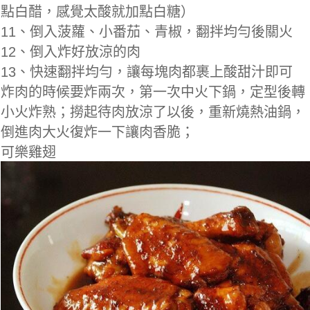
點白醋，感覺太酸就加點白糖）
11、倒入菠蘿、小番茄、青椒，翻拌均勻後關火
12、倒入炸好放涼的肉
13、快速翻拌均勻，讓每塊肉都裹上酸甜汁即可
炸肉的時候要炸兩次，第一次中火下鍋，定型後轉
小火炸熟；撈起待肉放涼了以後，重新燒熱油鍋，
倒進肉大火復炸一下讓肉香脆；
可樂雞翅