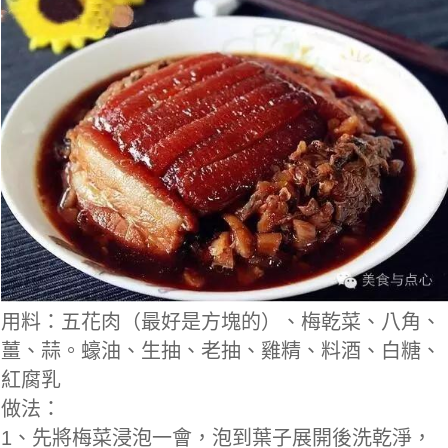
用料：五花肉（最好是方塊的）、梅乾菜、八角、
薑、蒜。蠔油、生抽、老抽、雞精、料酒、白糖、
紅腐乳
做法：
1、先將梅菜浸泡一會，泡到葉子展開後洗乾淨，