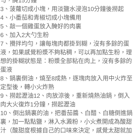
勻，醃15分鐘
3、菠蘿切成小塊，用淡鹽水浸泡10分鐘後撈起
4、小番茄和青椒切成小塊備用
5、敲一個雞蛋放入醃好的肉裏
6、加入2大勺生粉
7、攪拌均勻，讓每塊肉都掛到糊，沒有多餘的蛋
液，如果感覺粉漿不夠粘稠，可以再加點生粉，理
想的掛糊狀態是：粉漿全部粘在肉上，沒有多餘的
蛋液
8、鍋裏倒油，燒至8成熱，逐塊肉放入用中火炸至
定型後，轉小火炸熟
9、撈起瀝油12、肉放涼後，重新燒熱油鍋，倒入
肉大火復炸1分鐘，撈起瀝油
10、倒出鍋裏的油，把番茄醬、白醋、白糖倒進鍋
裏，加一點點鹽，淋入水澱粉，小火煮開成為酸甜
汁（酸甜度根據自己的口味來決定，感覺太甜就加