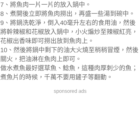
7、將魚肉一片一片的放入鍋中。
8、煮開後立即將魚肉撈出，再盛一些湯到碗中。
9、將鍋洗乾淨，倒入40毫升左右的食用油，然後
將幹辣椒和花椒放入鍋中，小火煸炒至辣椒紅亮，
花椒出香味即可撈出放到魚肉上。
10、然後將鍋中剩下的油大火燒至稍稍冒煙，然後
關火，把油淋在魚肉上即可。
做水煮魚最好選草魚、鯰魚，這種肉厚刺少的魚；
煮魚片的時候，千萬不要用鏟子等翻動。
sponsored ads