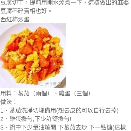
豆腐切丁，提前用開水焯煮一下，這樣做出的麻婆
豆腐不碎賣相也好。
西紅柿炒蛋
用料：蕃茄（兩個）、雞蛋（三個）
做法：
1、蕃茄洗凈切塊備用(想去皮的可以自行去掉)
2、雞蛋攪勻,下少許鹽攪勻!
3、鍋中下少量油燒開,下蕃茄去炒,下一點糖(這樣