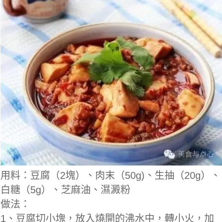
用料：豆腐（2塊）、肉末（50g)、生抽（20g）、
白糖（5g）、芝麻油、濕澱粉
做法：
1、豆腐切小塊，放入燒開的沸水中，轉小火，加