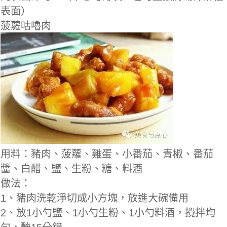
表面）
菠蘿咕嚕肉
用料：豬肉、菠蘿、雞蛋、小番茄、青椒、番茄
醬、白醋、鹽、生粉、糖、料酒
做法：
1、豬肉洗乾淨切成小方塊，放進大碗備用
2、放1小勺鹽、1小勺生粉、1小勺料酒，攪拌均