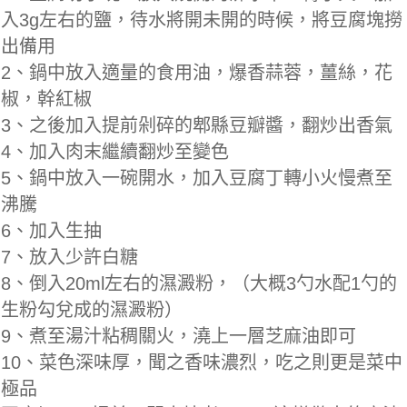
入3g左右的鹽，待水將開未開的時候，將豆腐塊撈
出備用
2、鍋中放入適量的食用油，爆香蒜蓉，薑絲，花
椒，幹紅椒
3、之後加入提前剁碎的郫縣豆瓣醬，翻炒出香氣
4、加入肉末繼續翻炒至變色
5、鍋中放入一碗開水，加入豆腐丁轉小火慢煮至
沸騰
6、加入生抽
7、放入少許白糖
8、倒入20ml左右的濕澱粉，（大概3勺水配1勺的
生粉勾兌成的濕澱粉）
9、煮至湯汁粘稠關火，澆上一層芝麻油即可
10、菜色深味厚，聞之香味濃烈，吃之則更是菜中
極品