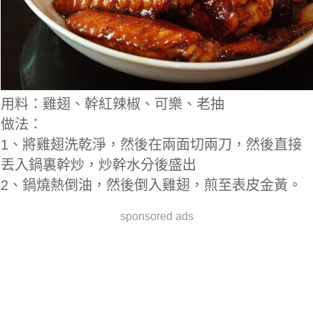
用料：雞翅、幹紅辣椒、可樂、老抽
做法：
1、將雞翅洗乾淨，然後在兩面切兩刀，然後直接
丟入鍋裏幹炒，炒幹水分後盛出
2、鍋燒熱倒油，然後倒入雞翅，煎至表皮金黃。
sponsored ads