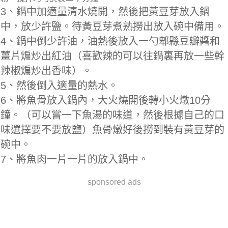
3、鍋中加適量清水燒開，然後把黃豆芽放入鍋
中，放少許鹽。待黃豆芽煮熟撈出放入碗中備用。
4、鍋中倒少許油，油熱後放入一勺郫縣豆瓣醬和
薑片煸炒出紅油（喜歡辣的可以往鍋裏再放一些幹
辣椒煸炒出香味）。
5、然後倒入適量的熱水。
6、將魚骨放入鍋內，大火燒開後轉小火燉10分
鐘。（可以嘗一下魚湯的味道，然後根據自己的口
味選擇要不要放鹽）魚骨燉好後撈到裝有黃豆芽的
碗中。
7、將魚肉一片一片的放入鍋中。
sponsored ads