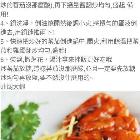
炒的蕃茄沒那麼酸),再下適量鹽翻炒均勻,盛起,備
用!
4、鍋洗凈，倒油燒開然後調小火,將攪勻的蛋液倒
進去,用鍋鏟推兩下!
5、快速把炒好的蕃茄倒進鍋中,關火,利用餘溫把蕃
茄和雞蛋翻炒均勻,盛起!
6、裝盤,撒蔥花，湯汁拿來拌飯更好吃哦
炒蕃茄放糖,這樣蕃茄沒那麼酸,並且一定要先放糖
炒均勻再放鹽,要不然沒什麼用的~
油燜大蝦