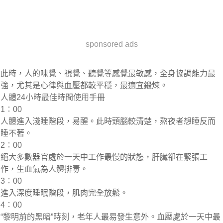
sponsored ads
此時，人的味覺、視覺、聽覺等感覺最敏感，全身協調能力最
強，尤其是心律與血壓都較平穩，最適宜鍛煉。
人體24小時最佳時間使用手冊
1∶00
人體進入淺睡階段，易醒。此時頭腦較清楚，熬夜者想睡反而
睡不著。
2∶00
絕大多數器官處於一天中工作最慢的狀態，肝臟卻在緊張工
作，生血氣為人體排毒。
3∶00
進入深度睡眠階段，肌肉完全放鬆。
4∶00
“黎明前的黑暗”時刻，老年人最易發生意外。血壓處於一天中最