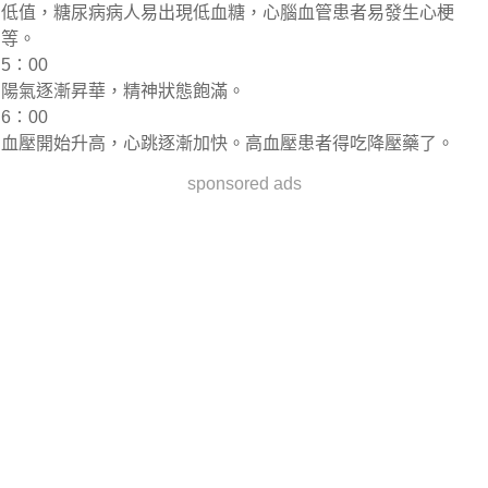
低值，糖尿病病人易出現低血糖，心腦血管患者易發生心梗
等。
5∶00
陽氣逐漸昇華，精神狀態飽滿。
6∶00
血壓開始升高，心跳逐漸加快。高血壓患者得吃降壓藥了。
sponsored ads