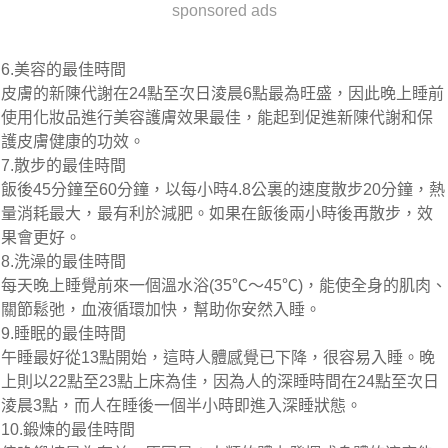
sponsored ads
6.美容的最佳時間
皮膚的新陳代謝在24點至次日淩晨6點最為旺盛，因此晚上睡前
使用化妝品進行美容護膚效果最佳，能起到促進新陳代謝和保
護皮膚健康的功效。
7.散步的最佳時間
飯後45分鐘至60分鐘，以每小時4.8公裏的速度散步20分鐘，熱
量消耗最大，最有利於減肥。如果在飯後兩小時後再散步，效
果會更好。
8.洗澡的最佳時間
每天晚上睡覺前來一個溫水浴(35℃～45℃)，能使全身的肌肉、
關節鬆弛，血液循環加快，幫助你安然入睡。
9.睡眠的最佳時間
午睡最好從13點開始，這時人體感覺已下降，很容易入睡。晚
上則以22點至23點上床為佳，因為人的深睡時間在24點至次日
淩晨3點，而人在睡後一個半小時​​即進入深睡狀態。
10.鍛煉的最佳時間