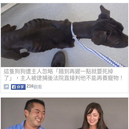
這隻狗狗遭主人忽略「餓到再遲一點就要死掉
了」，主人被逮捕後法院直接判他不能再養寵物！
216
觀看