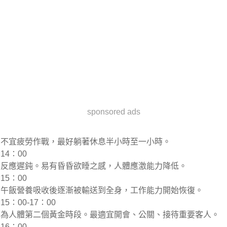
sponsored ads
不宜疲勞作戰，最好躺著休息半小時至一小時。
14∶00
反應遲鈍。易有昏昏欲睡之感，人體應激能力降低。
15∶00
午飯營養吸收後逐漸被輸送到全身，工作能力開始恢復。
15∶00-17∶00
為人體第二個黃金時段。最適宜開會、公關、接待重要客人。
16∶00