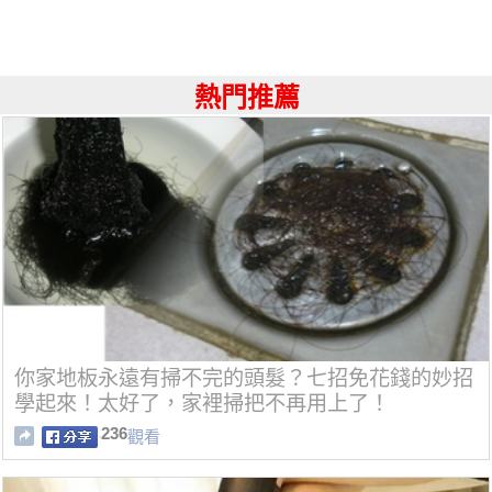
熱門推薦
你家地板永遠有掃不完的頭髮？七招免花錢的妙招
學起來！太好了，家裡掃把不再用上了！
236
觀看