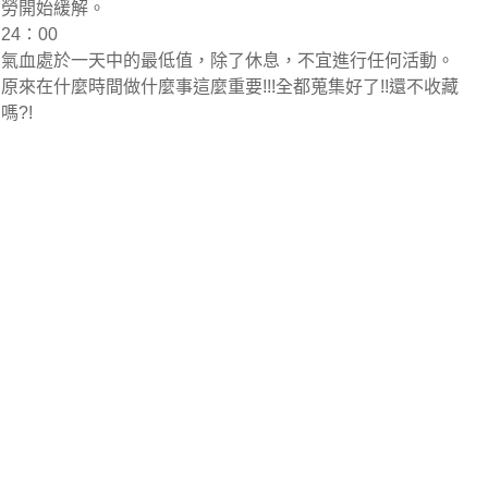
勞開始緩解。
24∶00
氣血處於一天中的最低值，除了休息，不宜進行任何活動。
原來在什麼時間做什麼事這麼重要!!!全都蒐集好了!!還不收藏
嗎?!