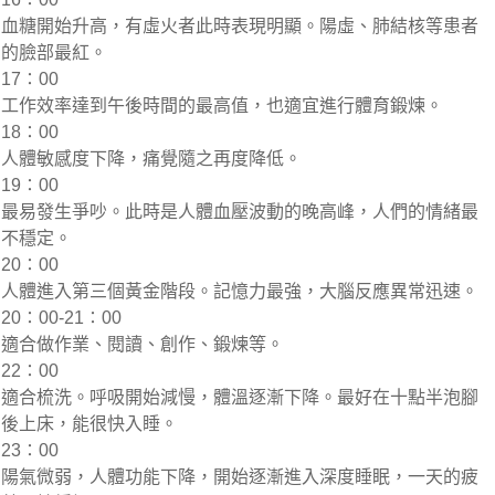
血糖開始升高，有虛火者此時表現明顯。陽虛、肺結核等患者
的臉部最紅。
17∶00
工作效率達到午後時間的最高值，也適宜進行體育鍛煉。
18∶00
人體敏感度下降，痛覺隨之再度降低。
19∶00
最易發生爭吵。此時是人體血壓波動的晚高峰，人們的情緒最
不穩定。
20∶00
人體進入第三個黃金階段。記憶力最強，大腦反應異常迅速。
20∶00-21∶00
適合做作業、閱讀、創作、鍛煉等。
22∶00
適合梳洗。呼吸開始減慢，體溫逐漸下降。最好在十點半泡腳
後上床，能很快入睡。
23∶00
陽氣微弱，人體功能下降，開始逐漸進入深度睡眠，一天的疲