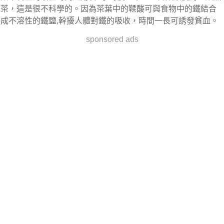
茶，這是很不科學的。因為茶葉中的鞣酸可與食物中的鐵結合
成不溶性的鐵鹽,幹擾人體對鐵的吸收，時間一長可誘發貧血。
sponsored ads