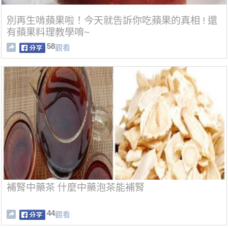
別再生啃蘋果啦！今天就告訴你吃蘋果的真相 ! 還
有蘋果料理教學唷~
58
觀看
補腎中藥茶 什麼中藥泡茶能補腎
44
觀看