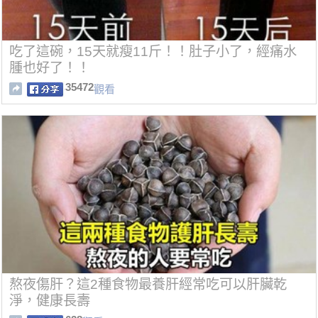
吃了這碗，15天就瘦11斤！！肚子小了，經痛水
腫也好了！！
35472
觀看
熬夜傷肝？這2種食物最養肝經常吃可以肝臟乾
淨，健康長壽