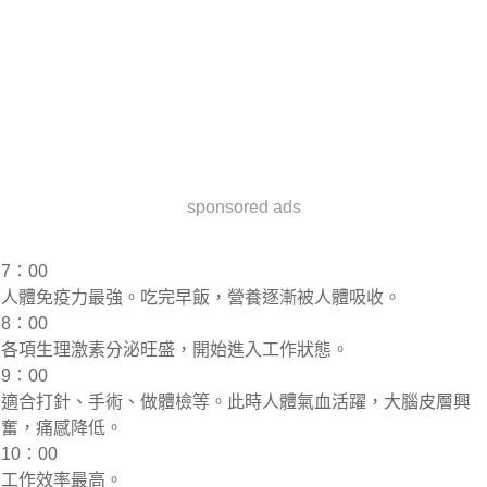
sponsored ads
7∶00
人體免疫力最強。吃完早飯，營養逐漸被人體吸收。
8∶00
各項生理激素分泌旺盛，開始進入工作狀態。
9∶00
適合打針、手術、做體檢等。此時人體氣血活躍，大腦皮層興
奮，痛感降低。
10∶00
工作效率最高。