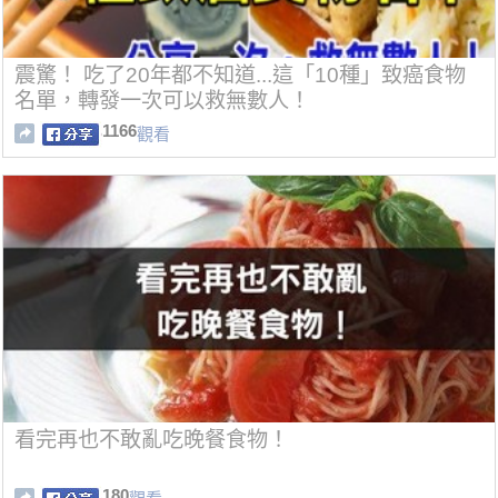
震驚！ 吃了20年都不知道...這「10種」致癌食物
名單，轉發一次可以救無數人！
1166
觀看
看完再也不敢亂吃晚餐食物！
180