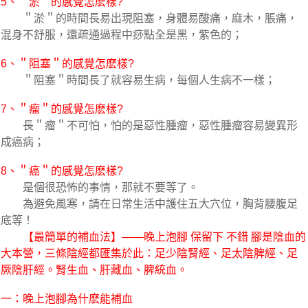
5、＂淤＂的感覺怎麽樣?
＂淤＂的時間長易出現阻塞，身體易酸痛，麻木，脹痛，
混身不舒服，還疏通過程中痧點全是黑，紫色的；
6、＂阻塞＂的感覺怎麽樣?
＂阻塞＂時間長了就容易生病，每個人生病不一樣；
7、＂瘤＂的感覺怎麽樣?
長＂瘤＂不可怕，怕的是惡性腫瘤，惡性腫瘤容易變異形
成癌病；
8、＂癌＂的感覺怎麽樣?
是個很恐怖的事情，那就不要等了。
為避免風寒，請在日常生活中護住五大穴位，胸背腰腹足
底等！
【最簡單的補血法】——晚上泡腳 保留下 不錯 腳是陰血的
大本營，三條陰經都匯集於此：足少陰腎經、足太陰脾經、足
厥陰肝經。腎生血、肝藏血、脾統血。
一：晚上泡腳為什麽能補血