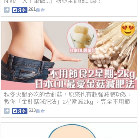
Nike「大手筆做...」粉絲全都讚到爆！
261
觀看
秋冬火鍋必吃的金針菇，原來也有超強減肥功效，
教你「金針菇減肥法」2星期減2kg ，完全不用節
食....
513
觀看