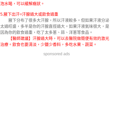
泡水喝，可以緩解癥狀。
5.腋下出汗=汗腺過大或飲食過重
腋下分布了很多大汗腺，所以汗液較多。但如果汗液分泌
太過旺盛，多半是你的汗腺直徑過大。如果汗液氣味很大，是
因為你的飲食過重，吃了太多蔥、蒜、洋蔥等食品。
【醫師建議】汗腺過大時，可以去醫院做簡便有效的激光
治療。飲食也要清淡，少鹽少香料，多吃水果、蔬菜。
sponsored ads