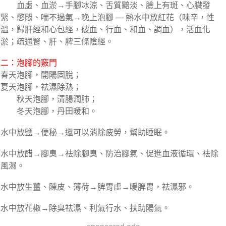
血虛、血淤→手腳冰涼、舌質黯淡、臉上有斑、心臟發
緊、憋悶、喘不過氣→晚上泡腳 — 熱水中放紅花（味辛，性
溫，歸肝經和心包經，破血、行血、和血、調血），活血化
淤；疏通腎、肝、脾三條陰經。
二：泡腳的竅門
春天泡腳，開陽固脫；
夏天泡腳，祛濕除熱；
秋天泡腳，清腸潤肺；
冬天泡腳，丹田暖和。
水中放鹽→便秘→還可以消除疲勞，幫助睡眠。
水中放醋→腳臭→祛除腳臭、防治腳氣、促進血液循環、祛除
風濕。
水中放生薑、陳皮、薄荷→脾胃虛→暖脾胃，祛濕邪。
水中放花椒→除臭祛濕、利氣行水、扶助陽氣。