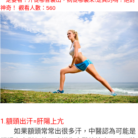
一定要看！汗從哪冒裏出，病從哪裏來!是真的嗎？絕對
神奇！ 觀看人數：560
1.額頭出汗=肝陽上亢
如果額頭常常出很多汗，中醫認為可能是