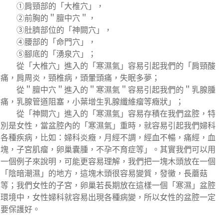
①肩頸部的「大椎穴」，
②前胸的＂膻中穴＂，
③肚臍部位的「神闕穴」，
④腰部的「命門穴」，
⑤腳底的「湧泉穴」；
從「大椎穴」進入的「寒濕氣」容易引起我們的「肩頸酸
痛，肩周炎，頸椎病，頭暈頭痛，失眠多夢；
從＂膻中穴＂進入的＂寒濕氣＂容易引起我們的＂乳腺腫
痛，乳腺管道阻塞，小葉增生乳腺纖維瘤等癥狀」；
從「神闕穴」進入的「寒濕氣」容易存積在我們盆腔，特
別是女性，當盆腔內的「寒濕氣」重時，就容易引起我們婦科
各種疾病，比如：婦科炎癥，月經不調，經血不暢，痛經，血
塊，子宮肌瘤，卵巢囊腫，不孕不育症等」。其實我們可以用
一個例子來說明，可能更容易理解，我們把一塊木頭放在一個
「陰暗潮濕」的地方，這塊木頭很容易變質，發黴，長蘑菇
等；我們女性的子宮，卵巢若長期放在這樣一個「寒濕」盆腔
環境中，女性婦科就容易出現各種病變，所以女性的盆腔一定
要保護好。