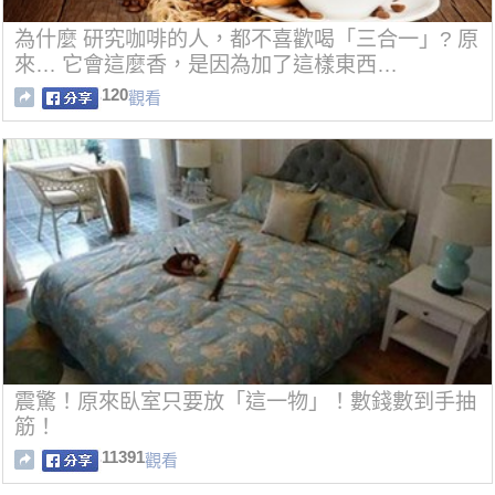
為什麼 研究咖啡的人，都不喜歡喝「三合一」? 原
來… 它會這麼香，是因為加了這樣東西…
120
觀看
震驚！原來臥室只要放「這一物」！數錢數到手抽
筋！
11391
觀看