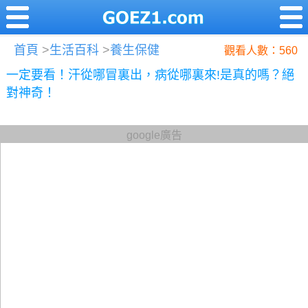
首頁
>
生活百科
>
養生保健
觀看人數：560
一定要看！汗從哪冒裏出，病從哪裏來!是真的嗎？絕
對神奇！
google廣告