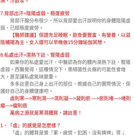
淋、冷飲等。
7.背部出汗=陰陽虛弱、極度疲勞
背部汗腺分布很少，所以背部愛出汗說明你的身體陰陽虛
弱，已經極度疲勞。
【醫師建議】保證充足睡眠，飲食要豐富、有營養，以滋
陰補陽為主，女人還可以早晚做15分鐘瑜伽冥想。
8.私處出汗=濕熱下註、腎陽虛弱
如果你的私處愛出汗，中醫認為你的體內濕熱下註，腎陽
虛弱。西醫覺得，這種情況下，患細菌性炎癥的可能性會增
大，甚至讓私處氣味變重。
多多註意自己身上出汗的部位，根據自己的實際情況，保
護好自己的身體健康吧。
虛則寒—>寒則濕—>濕則凝—>凝則瘀 —>瘀則堵—>堵則
瘤—>瘤則癌
萬病之源就是寒濕體質，請註意！
1、「虛」的感覺是怎麽樣？
「虛」的體質是覺「累，疲勞，犯困，沒有精神」等；