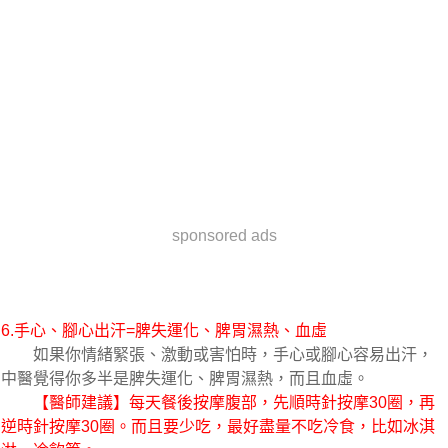
sponsored ads
6.手心、腳心出汗=脾失運化、脾胃濕熱、血虛
如果你情緒緊張、激動或害怕時，手心或腳心容易出汗，
中醫覺得你多半是脾失運化、脾胃濕熱，而且血虛。
【醫師建議】每天餐後按摩腹部，先順時針按摩30圈，再
逆時針按摩30圈。而且要少吃，最好盡量不吃冷食，比如冰淇