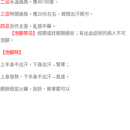
二忌
水溫過高。應40-50度。
三忌
時間過長。應20分左右，微微出汗既可。
四忌
自作主張，亂放中藥。
【泡腳禁忌】
經期或妊娠期婦女；有出血症狀的病人不可
泡腳。
【泡腳時】
上半身不出汗，下身出汗→腎寒；
上身發熱，下半身不出汗→氣虛。
膀胱經拔火罐，刮痧，推拿都可以