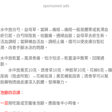
sponsored ads
水中放白芍、益母草、當歸→痛經→痛經一般是體寒或氣滯血
瘀引起，白芍除陰氣、祛腹痛、通順血脈；益母草去瘀生新，
活血調經；當歸補血活血、調經止痛，還可以使皮膚白皙紅
潤，改善手腳冰涼的問題。
水中放乾薑→風濕骨痛、怕冷怕涼→乾薑溫中散寒、回陽通
脈。
水中放黃芪10克、透骨草10克、伸筋草10克、花椒6克→糖
尿病（陰虛所致）→花椒祛濕；黃芪補氣固表；透骨草可以幫
助藥物透過皮膚深入肌體，發揮藥力。
泡腳四忌諱
：
一忌
剛吃飯或空腹後泡腳。應飯後半小時後。