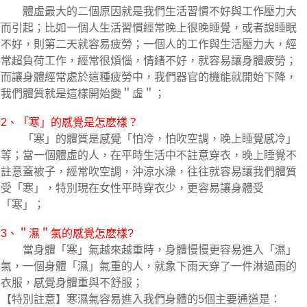
體虛最大的二個原因就是我們生活習慣不好與工作壓力大
而引起；比如一個人生活習慣經常晚上很晚睡覺，或者說睡眠
不好，則第二天就容易疲勞；一個人的工作與生活壓力大，經
常超負荷工作，經常很煩惱，情緒不好，就容易讓身體疲勞；
而讓身體經常處於這種疲勞中，我們器官的機能就開始下降，
我們體質就是這樣開始變＂虛＂；
2、「寒」的感覺是怎麽樣？
「寒」的體質是感覺「怕冷，怕吹空調，晚上睡覺感冷」
等；當一個體虛的人，在平時生活中不註意穿衣，晚上睡覺不
註意蓋被子，經常吹空調，沖涼水澡，往往就容易讓我們體質
受「寒」，特別現在女性平時穿衣少，更容易讓身體受
「寒」；
3、＂濕＂氣的感覺怎麽樣?
當身體「寒」氣越來越重時，身體慢慢更容易進入「濕」
氣，一個身體「濕」氣重的人，就象下雨天穿了一件淋過雨的
衣服，感覺身體重與不舒服；
【特別註意】寒濕氣容易進入我們身體的5個主要通道是：