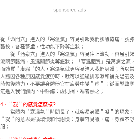
sponsored ads
從「命門穴」進入的「寒濕氣」容易引起我們腰酸背痛，腰膝
酸軟，各種腎虛，性功能下降等症狀；
從「湧泉穴」進入的「寒濕氣」容易往上流動，容易引起
漆關節酸痛，風濕關節炎等癥狀； 「寒濕體質」是萬病之源，
而體質＂虛弱＂的人，寒濕氣就更容易進入我們身體；所以當
人體因各種原因感覺疲勞時，就可以通過排寒濕和補充陽氣及
時恢復體力，不要讓身體器官在疲勞中變＂虛＂；從而導致寒
氣進入我們體內。中醫講：虛則補，寒者熱之；
4、＂凝＂的感覺怎麽樣?
當體內＂寒濕氣＂時間長了，就容易身體＂凝＂的現象；
＂凝＂的意思是循環慢和代謝慢；身體容易酸，痛，身體不舒
服；