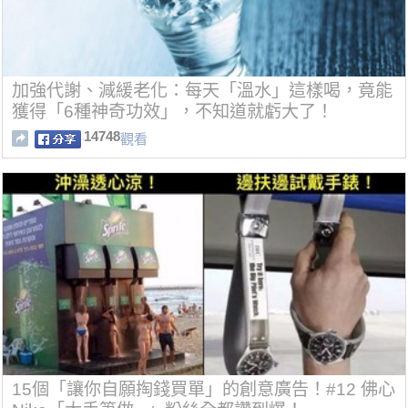
加強代謝、減緩老化：每天「溫水」這樣喝，竟能
獲得「6種神奇功效」，不知道就虧大了！
14748
觀看
15個「讓你自願掏錢買單」的創意廣告！#12 佛心