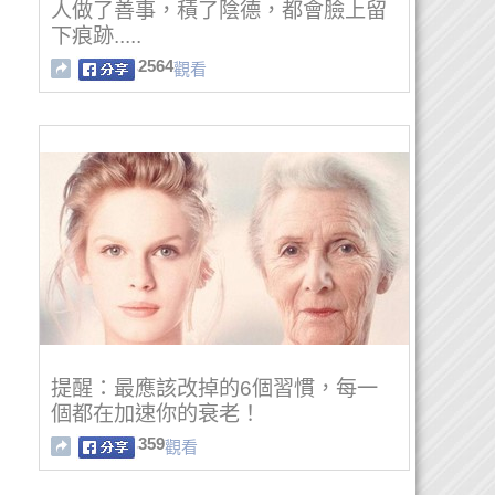
人做了善事，積了陰德，都會臉上留
下痕跡.....
2564
觀看
提醒：最應該改掉的6個習慣，每一
個都在加速你的衰老！
359
觀看