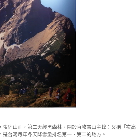
，夜宿山莊，第二天經黑森林、圈穀直攻雪山主峰：又稱「次高
。是台灣每年冬天降雪量排名第一、第二的地方。