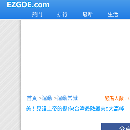
熱門
排行
最新
生活
首頁
>
運動
>
運動常識
觀看人數：6
美！見證上帝的傑作!台灣最險最美9大高峰