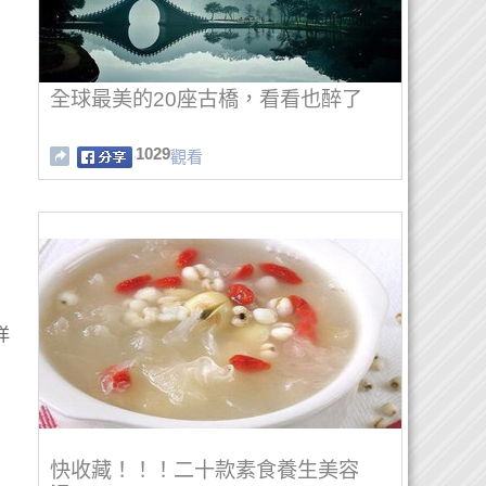
全球最美的20座古橋，看看也醉了
1029
觀看
洋
快收藏！！！二十款素食養生美容