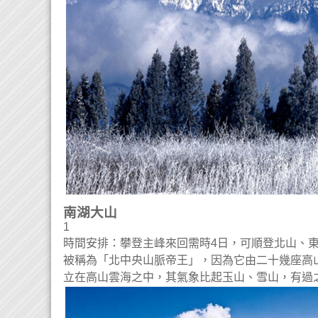
南湖大山
1
時間安排：攀登主峰來回需時4日，可順登北山、東
被稱為「北中央山脈帝王」，因為它由二十幾座高
立在高山雲海之中，其氣象比起玉山、雪山，有過