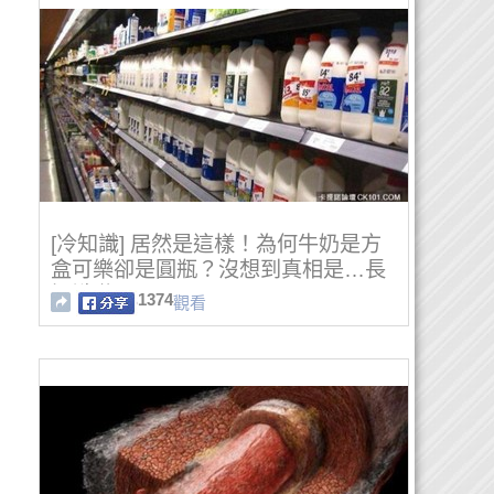
[冷知識] 居然是這樣！為何牛奶是方
盒可樂卻是圓瓶？沒想到真相是…長
知識啦！
1374
觀看