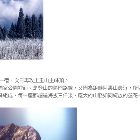
宿一宿，次日再攻上玉山主峰頂。
國家公園裡面。是登山的熱門路線，又因為距離阿裏山最近，所
峰組成，每一座都超過海拔三仟米，龐大的山脈如同綻放的蓮花