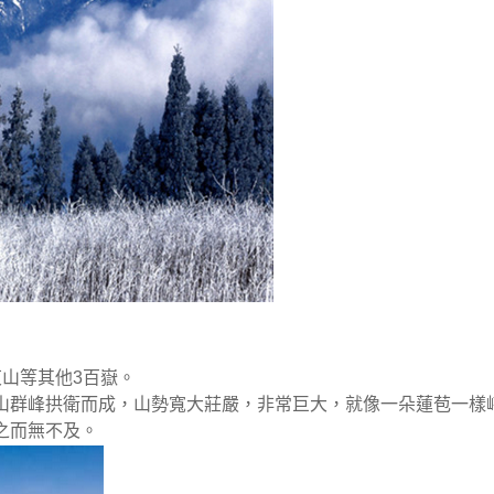
山等其他3百嶽。
山群峰拱衛而成，山勢寬大莊嚴，非常巨大，就像一朵蓮苞一樣
之而無不及。