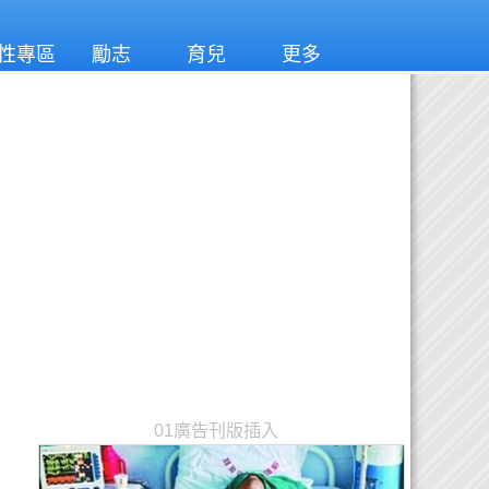
性專區
勵志
育兒
更多
01廣告刊版插入