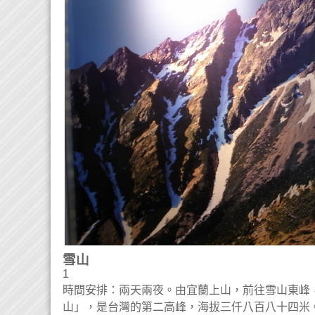
雪山
1
時間安排：兩天兩夜。由宜蘭上山，前往雪山東峰
山」，是台灣的第二高峰，海拔三仟八百八十四米