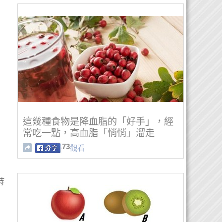
這幾種食物是降血脂的「好手」，經
常吃一點，高血脂「悄悄」溜走
73
觀看
峙