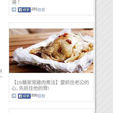
湯！
291
觀看
以
一
【15種家常雞肉煮法】要抓住老公的
心, 先抓住他的胃!
895
觀看