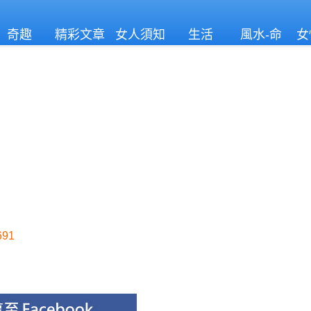
奇趣
精彩文章
女人須知
生活
風水-命
女
理
91