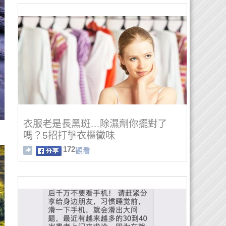
衣服老是長黑斑…除濕劑你擺對了
嗎？5招打擊衣櫃黴味
172
觀看