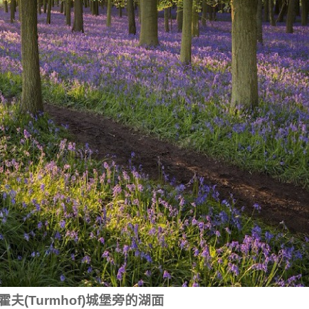
登霍夫(Turmhof)城堡旁的湖面