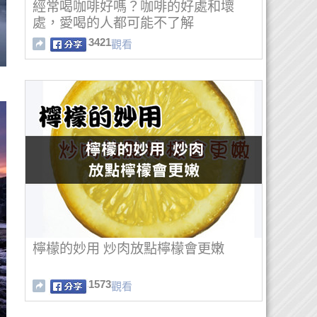
經常喝咖啡好嗎？咖啡的好處和壞
處，愛喝的人都可能不了解
3421
觀看
檸檬的妙用 炒肉放點檸檬會更嫩
1573
觀看