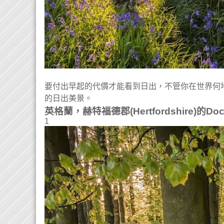
要付出早起的代價才能看到日出，不管你在世界何
的日出美景。
英格蘭，赫特福德郡(Hertfordshire)的Doc
1