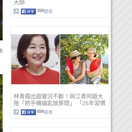
大師
359
觀看
地
林青霞出遊窘況不斷！與江青同遊大
陸「把手機鑰匙放房間」 「25年習慣
被伺候」缺乏生活技巧
856
觀看