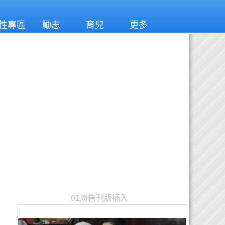
性專區
勵志
育兒
更多
01廣告刊版插入