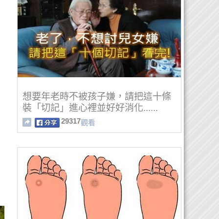
想要年老時不被孩子嫌，請把這十條
裝「切記」進心裡並好好消化......
29317
觀看