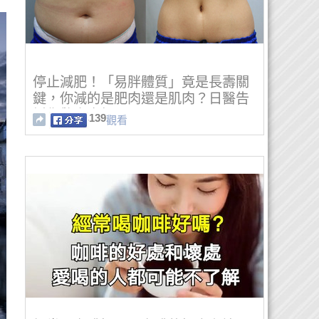
停止減肥！「易胖體質」竟是長壽關
鍵，你減的是肥肉還是肌肉？日醫告
訴你驚人真相！
139
觀看