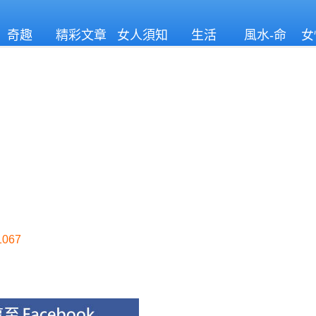
奇趣
精彩文章
女人須知
生活
風水-命
女
理
067