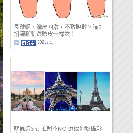
長雞眼、腳皮四散，不敢脫鞋？這5
招讓腳肌跟臉皮一樣嫩！
302
觀看
就靠這6招 拍照不NG 還讓你變攝影