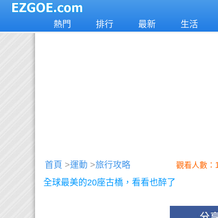
熱門
排行
最新
生活
首頁
>
運動
>
旅行攻略
觀看人數：1
全球最美的20座古橋，看看也醉了