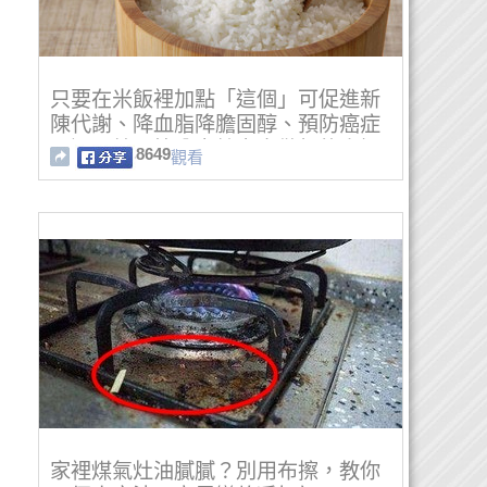
只要在米飯裡加點「這個」可促進新
陳代謝、降血脂降膽固醇、預防癌症
一週見效！快分享給家中做飯的人知
8649
觀看
道！
家裡煤氣灶油膩膩？別用布擦，教你