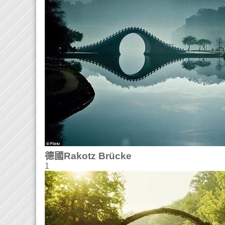
德國Rakotz Brücke
1