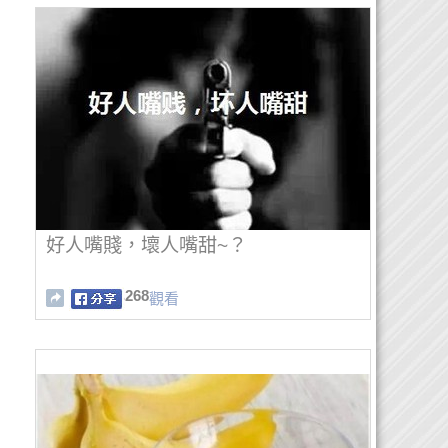
好人嘴賤，壞人嘴甜~？
268
觀看