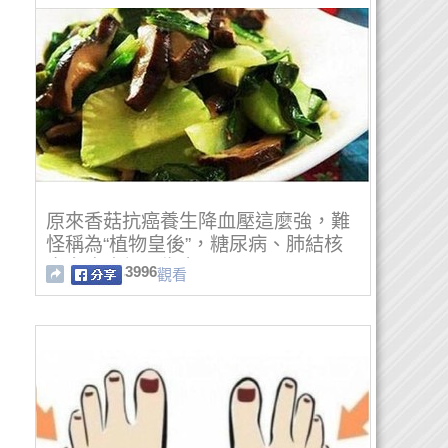
原來香菇抗癌養生降血壓這麼強，難
怪稱為“植物皇後”，糖尿病、肺結核
太多疾病都要靠它！
3996
觀看