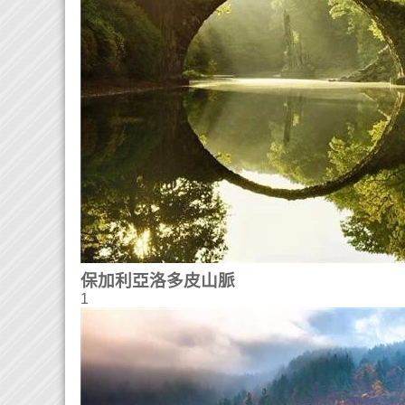
保加利亞洛多皮山脈
1