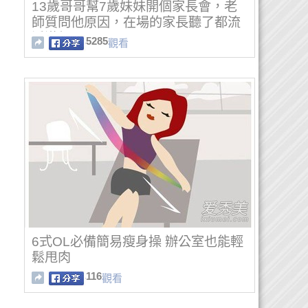
13歲哥哥幫7歲妹妹開個家長會，老
師質問他原因，在場的家長聽了都流
淚滿麵...
5285
觀看
6式OL必備簡易瘦身操 辦公室也能輕
鬆甩肉
116
觀看