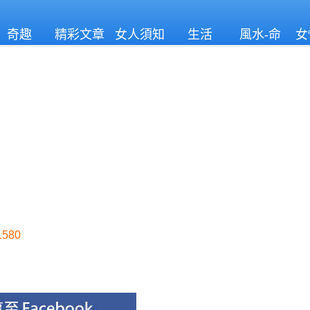
奇趣
精彩文章
女人須知
生活
風水-命
女
理
580