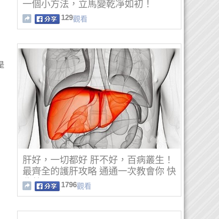
一個小方法，立馬變乾凈如初！
129
觀看
是
肝好，一切都好 肝不好，百病叢生！
最齊全的護肝攻略 通通一次教會你 快
收著吧
1796
觀看