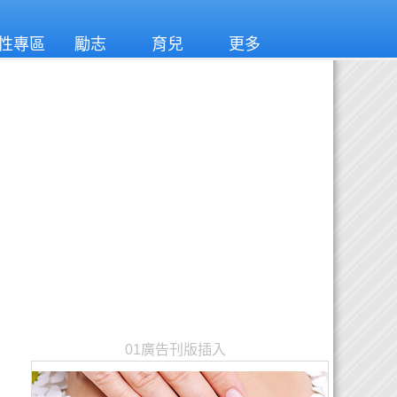
性專區
勵志
育兒
更多
01廣告刊版插入