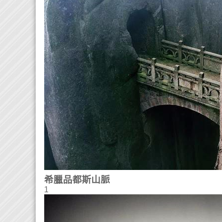
希臘品都斯山脈
1