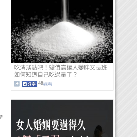
吃清淡點吧！鹽值高讓人變胖又長班
如何知道自己吃過量了？
48
觀看
塑