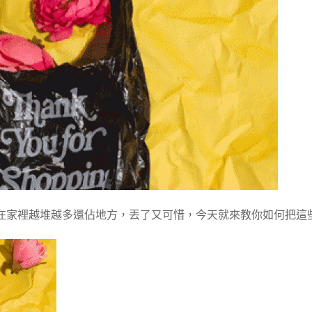
在家裡越堆越多還佔地方，丟了又可惜，今天就來教你如何把這