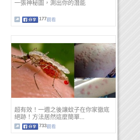
一張神秘圖，測出你的潛能
177
觀看
超有效！一週之後讓蚊子在你家徹底
絕跡！方法居然這麼簡單...
733
觀看