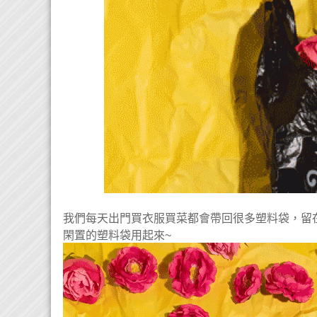
我們每天出門買衣服買菜都會帶回很多塑料袋，留
閑置的塑料袋用起來~