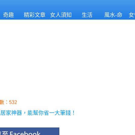
奇趣
精彩文章
女人須知
生活
風水-命
女
理
數：532
變居家神器，能幫你省一大筆錢！