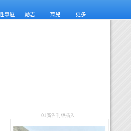
性專區
勵志
育兒
更多
01廣告刊版插入