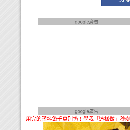
google廣告
google廣告
用完的塑料袋千萬別扔！學我「這樣做」秒變