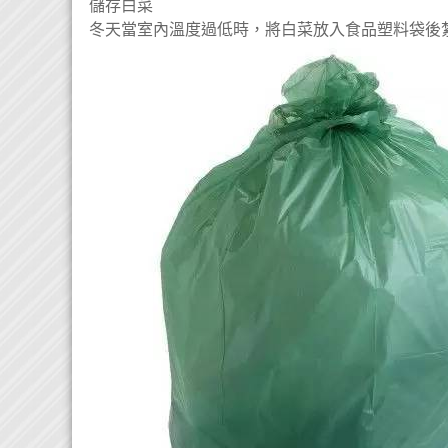
儲存白菜
冬天當室內溫度過低時，將白菜放入食品塑料袋後