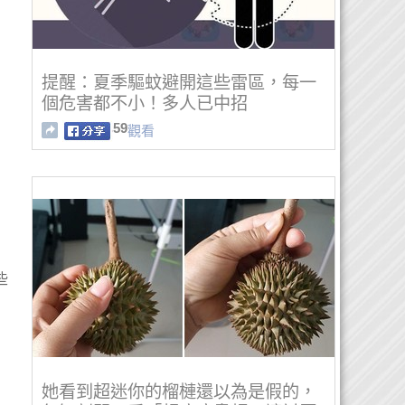
提醒：夏季驅蚊避開這些雷區，每一
個危害都不小！多人已中招
59
觀看
些
她看到超迷你的榴槤還以為是假的，