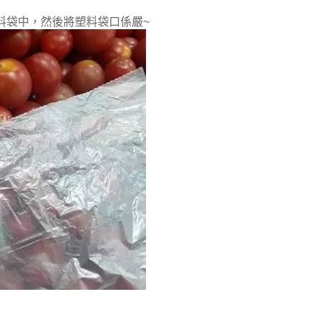
料袋中，然後將塑料袋口係嚴~