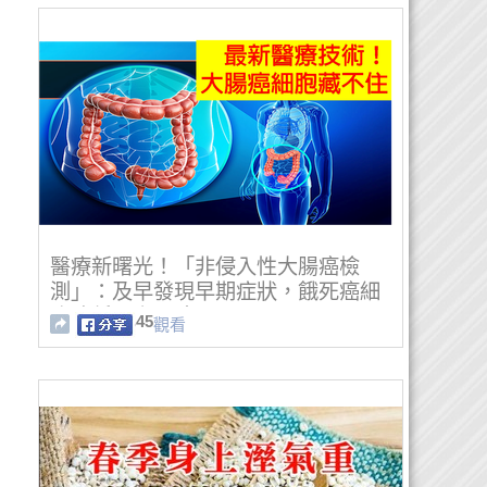
醫療新曙光！「非侵入性大腸癌檢
測」：及早發現早期症狀，餓死癌細
胞降低死亡風險！
45
觀看