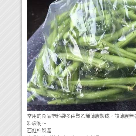
常用的食品塑料袋多由聚乙烯薄膜製成，該薄膜無
料袋喲～
西紅柿脫澀