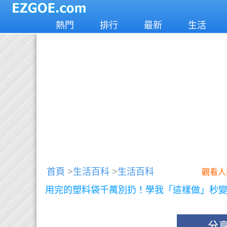
熱門
排行
最新
生活
首頁
>
生活百科
>
生活百科
觀看人
用完的塑料袋千萬別扔！學我「這樣做」秒