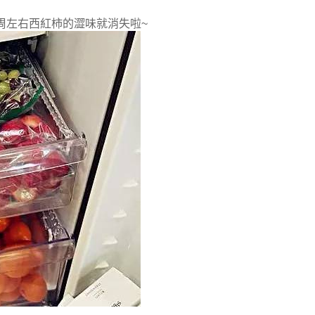
周左右西紅柿的澀味就消失啦~