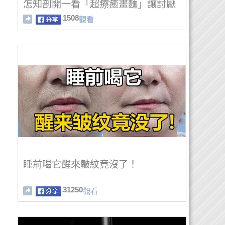
怎知剖開一看「超療癒畫麵」讓討厭
它的人都想吃了！
1508
觀看
睡前喝它醒來皺紋竟沒了！
31250
觀看