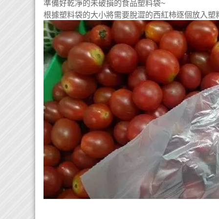
準備好乾凈的未破損的食品塑料袋~
根據塑料袋的大小將需要脫澀的西紅柿逐個放入塑