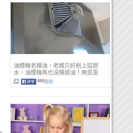
油煙機老積油，老媽只好刷上這膠
水，油煙機再也沒積過油！爽歪歪
469
觀看