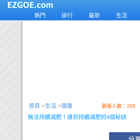
熱門
排行
最新
生活
首頁
>
生活
>
健康
觀看人數：289
無法持續減肥！達到持續減肥的4個秘訣