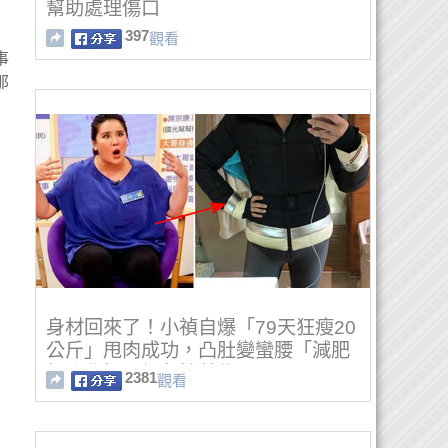
幫助處理傷口
397
觀看
事
那
身材回來了！小禎自爆「79天狂瘦20
公斤」甩肉成功，凸肚變蠻腰「減肥
超強秘招」網友搶著學！
2381
觀看