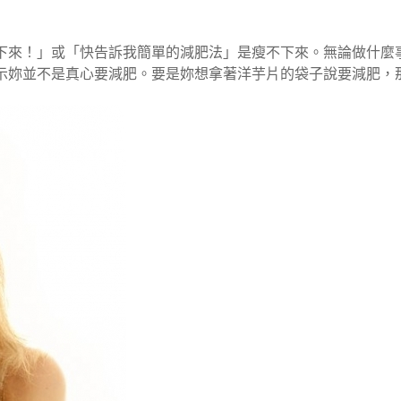
下來！」或「快告訴我簡單的減肥法」是瘦不下來。無論做什麼
示妳並不是真心要減肥。要是妳想拿著洋芋片的袋子說要減肥，