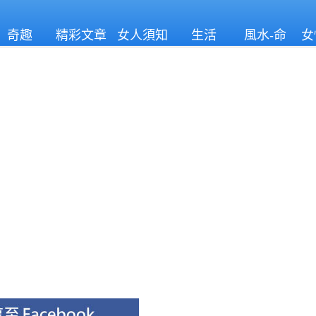
奇趣
精彩文章
女人須知
生活
風水-命
女
理