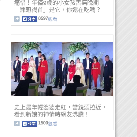
。
痛惜！年僅9歲的小女孩舌癌晚期
「罪魁禍首」是它，你還在吃嗎？
8597
觀看
史上最年輕婆婆走紅，當鏡頭拉近，
看到新娘的神情時網友沸騰！
1500
觀看