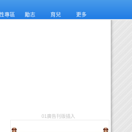
性專區
勵志
育兒
更多
01廣告刊版插入