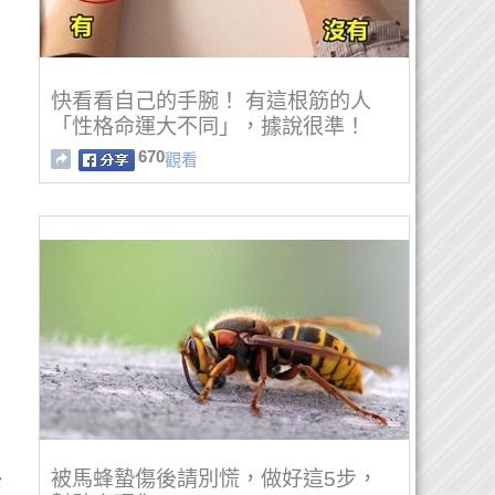
快看看自己的手腕！ 有這根筋的人
「性格命運大不同」，據說很準！
670
觀看
被馬蜂蟄傷後請別慌，做好這5步，
公