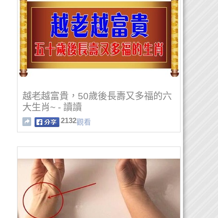
越老越富貴，50歲後長壽又多福的六
大生肖~ - 讀讀
2132
觀看