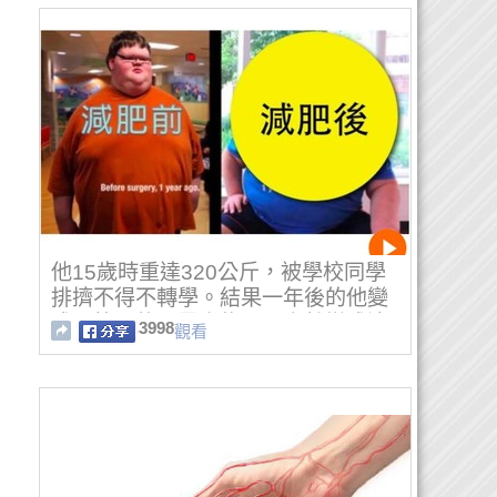
他15歲時重達320公斤，被學校同學
排擠不得不轉學。結果一年後的他變
成了校園的風雲人物……竟然變成這
3998
觀看
樣了！