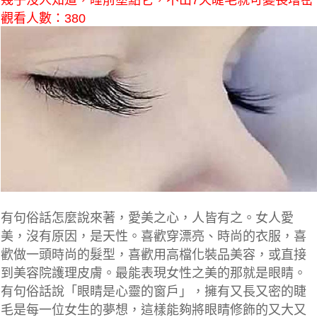
幾乎沒人知道，睡前塗點它，不出7天睫毛就可變長增密
觀看人數：380
有句俗話怎麼說來著，愛美之心，人皆有之。女人愛
美，沒有原因，是天性。喜歡穿漂亮、時尚的衣服，喜
歡做一頭時尚的髮型，喜歡用高檔化裝品美容，或直接
到美容院護理皮膚。最能表現女性之美的那就是眼睛。
有句俗話說「眼睛是心靈的窗戶」，擁有又長又密的睫
毛是每一位女生的夢想，這樣能夠將眼睛修飾的又大又