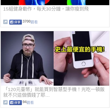
15組健身動作，每天30分鐘，讓你瘦到飛
3700
觀看
「120元臺幣」就能買到智慧型手機！光吃一頓飯
就不只這個價錢了耶…
94
觀看