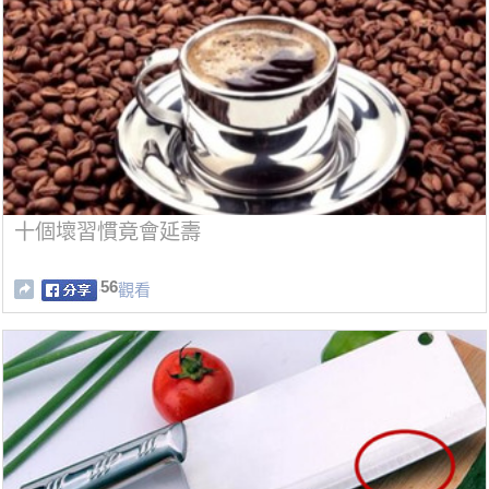
十個壞習慣竟會延壽
56
觀看