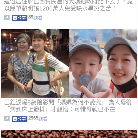
這位居住於巴西貧民窟的大媽把政府比下去了，竟
以簡單發明讓1200萬人免受缺水旱災之苦！
89
觀看
巴鈺淚曝5歲陰影問「媽媽為何不愛我」 為人母後
「病到床上發抖」才醒悟：可惜母親已不在
2965
觀看