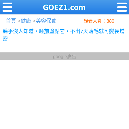
首頁
>
健康
>
美容保養
觀看人數：380
幾乎沒人知道，睡前塗點它，不出7天睫毛就可變長增
密
google廣告