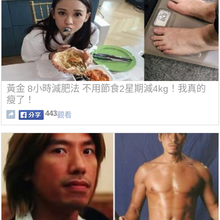
黃金 8小時減肥法 不用節食2星期減4kg！我真的
瘦了！
443
觀看