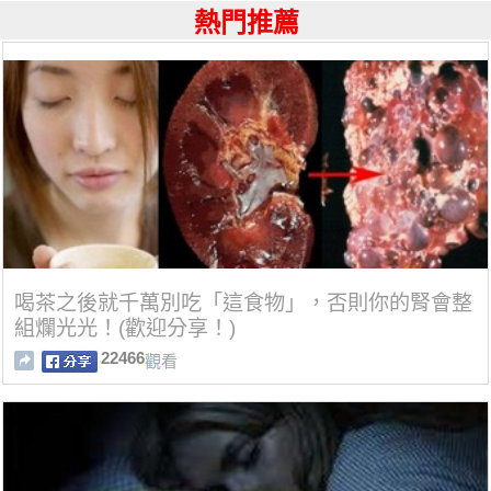
熱門推薦
喝茶之後就千萬別吃「這食物」，否則你的腎會整
組爛光光！(歡迎分享！)
22466
觀看