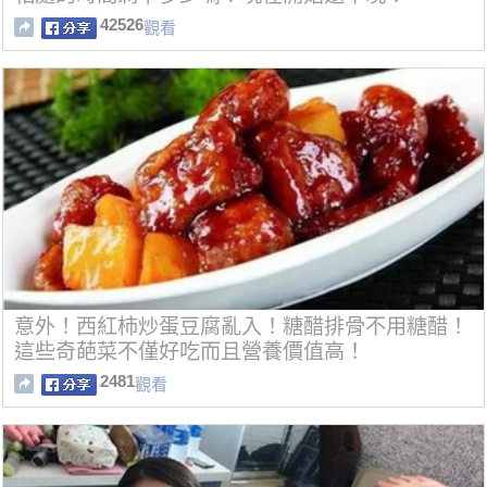
42526
觀看
意外！西紅柿炒蛋豆腐亂入！糖醋排骨不用糖醋！
這些奇葩菜不僅好吃而且營養價值高！
2481
觀看