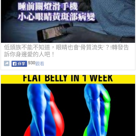
低頭族不能不知道，眼睛也會‘骨質流失’？!轉發告
訴你身邊愛的人吧！
930
觀看