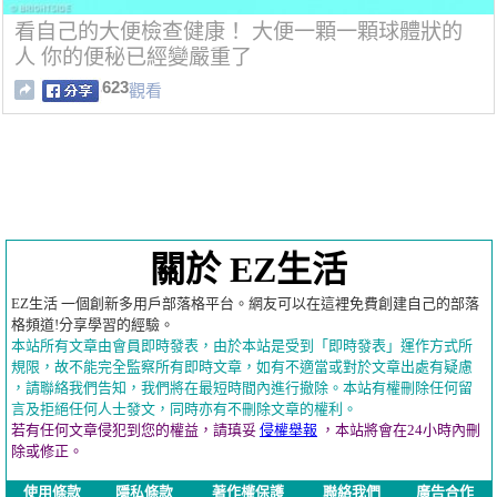
看自己的大便檢查健康！ 大便一顆一顆球體狀的
人 你的便秘已經變嚴重了
623
觀看
關於 EZ生活
EZ生活 一個創新多用戶部落格平台。網友可以在這裡免費創建自己的部落
格頻道!分享學習的經驗。
本站所有文章由會員即時發表，由於本站是受到「即時發表」運作方式所
規限，故不能完全監察所有即時文章，如有不適當或對於文章出處有疑慮
，請聯絡我們告知，我們將在最短時間內進行撤除。本站有權刪除任何留
言及拒絕任何人士發文，同時亦有不刪除文章的權利。
若有任何文章侵犯到您的權益，請瑱妥
侵權舉報
，本站將會在24小時內刪
除或修正。
使用條款
隱私條款
著作權保護
聯絡我們
廣告合作