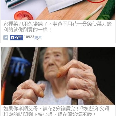
家裡菜刀用久變鈍了，老爸不用花一分錢使菜刀鋒
利的就像剛買的一樣！
10923
觀看
如果你孝順父母，請花2分鐘讀完！你知道和父母
相處的時間剩下多少嗎？現在開始還不晚！