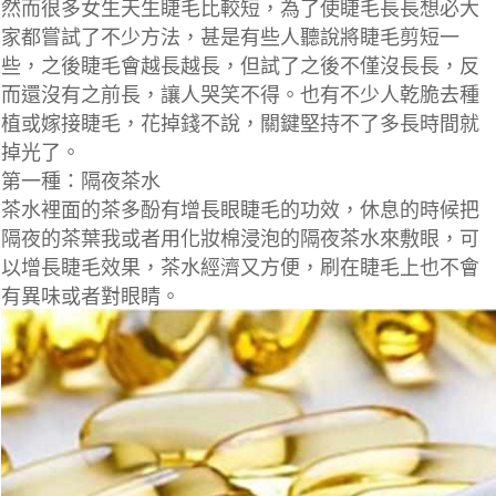
然而很多女生天生睫毛比較短，為了使睫毛長長想必大
家都嘗試了不少方法，甚是有些人聽說將睫毛剪短一
些，之後睫毛會越長越長，但試了之後不僅沒長長，反
而還沒有之前長，讓人哭笑不得。也有不少人乾脆去種
植或嫁接睫毛，花掉錢不說，關鍵堅持不了多長時間就
掉光了。
第一種：隔夜茶水
茶水裡面的茶多酚有增長眼睫毛的功效，休息的時候把
隔夜的茶葉我或者用化妝棉浸泡的隔夜茶水來敷眼，可
以增長睫毛效果，茶水經濟又方便，刷在睫毛上也不會
有異味或者對眼睛。