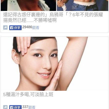
還記得古惑仔裏邊的」烏鴉哥「？6年不見的張耀
揚竟然已經......不勝唏噓啊
29486
觀看
5種湯汁多喝,可淡臉上斑
337
觀看