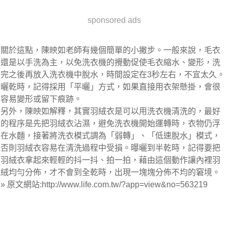
sponsored ads
關於這點，陳映如老師有幾個簡單的小撇步。一般來說，毛衣
還是以手洗為主，以免洗衣機的攪動促使毛衣縮水、變形，洗
完之後再放入洗衣機中脫水，時間設定在3秒左右，不宜太久。
曬乾時，記得採用「平曬」方式，如果直接用衣架懸掛，會很
容易變形或留下痕跡。
另外，陳映如解釋，其實羽絨衣是可以用洗衣機清洗的，最好
的程序是先把羽絨衣沾濕，避免洗衣機開始運轉時，衣物仍浮
在水麵，接著將洗衣模式調為「弱轉」、「低速脫水」模式，
否則羽絨衣容易在清洗過程中受損。曝曬到半乾時，記得要把
羽絨衣拿起來輕輕的抖一抖、拍一拍，藉由這個動作讓內裡羽
絨均勻分佈，才不會到全乾時，出現一塊塊分佈不均的窘境。
» 原文網站:http://www.life.com.tw/?app=view&no=563219