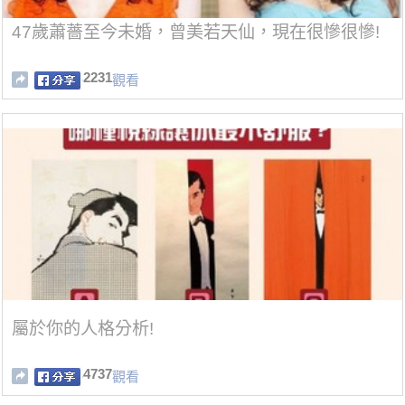
47歲蕭薔至今未婚，曾美若天仙，現在很慘很慘!
2231
觀看
屬於你的人格分析!
4737
觀看