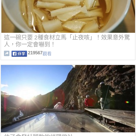
這一碗只要 2種食材立馬「止夜咳」！效果意外驚
人，你一定會嚇到！
219567
觀看