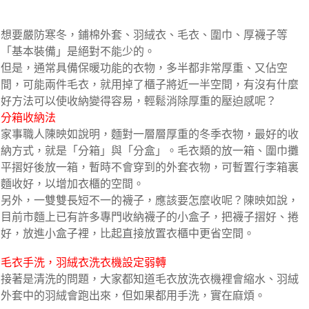
想要嚴防寒冬，鋪棉外套、羽絨衣、毛衣、圍巾、厚襪子等
「基本裝備」是絕對不能少的。
但是，通常具備保暖功能的衣物，多半都非常厚重、又佔空
間，可能兩件毛衣，就用掉了櫃子將近一半空間，有沒有什麼
好方法可以使收納變得容易，輕鬆消除厚重的壓迫感呢？
分箱收納法
家事職人陳映如說明，麵對一層層厚重的冬季衣物，最好的收
納方式，就是「分箱」與「分盒」。毛衣類的放一箱、圍巾攤
平摺好後放一箱，暫時不會穿到的外套衣物，可暫置行李箱裏
麵收好，以增加衣櫃的空間。
另外，一雙雙長短不一的襪子，應該要怎麼收呢？陳映如說，
目前市麵上已有許多專門收納襪子的小盒子，把襪子摺好、捲
好，放進小盒子裡，比起直接放置衣櫃中更省空間。
毛衣手洗，羽絨衣洗衣機設定弱轉
接著是清洗的問題，大家都知道毛衣放洗衣機裡會縮水、羽絨
外套中的羽絨會跑出來，但如果都用手洗，實在麻煩。