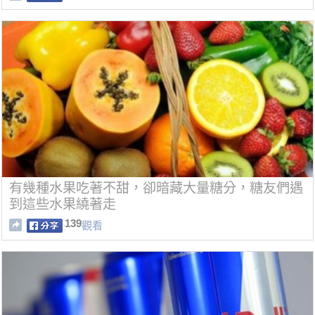
有幾種水果吃著不甜，卻暗藏大量糖分，糖友們遇
到這些水果繞著走
139
觀看