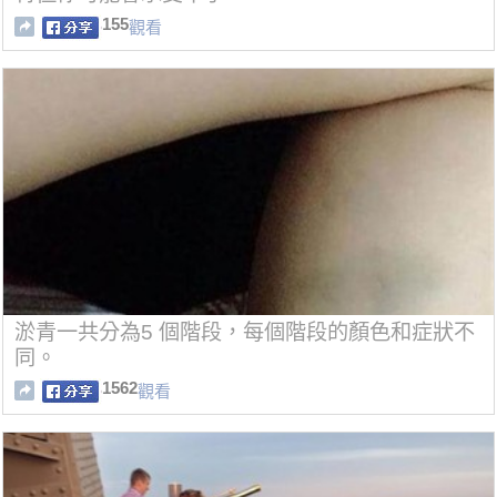
155
觀看
淤青一共分為5 個階段，每個階段的顏色和症狀不
同。
1562
觀看