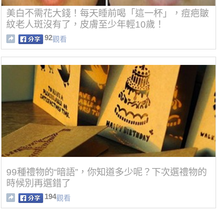
美白不需花大錢！每天睡前喝「這一杯」，痘疤皺
紋老人斑沒有了，皮膚至少年輕10歲！
92
觀看
99種禮物的“暗語”，你知道多少呢？下次選禮物的
時候別再選錯了
194
觀看