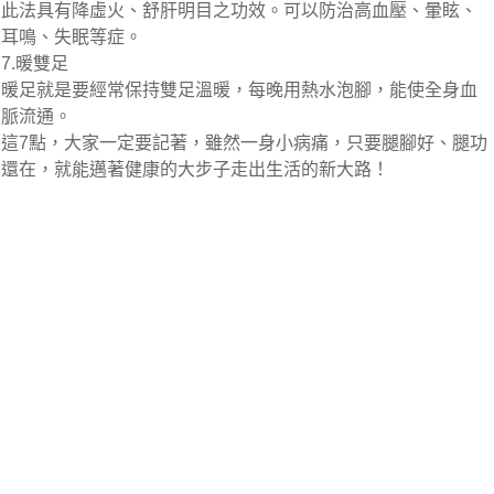
此法具有降虛火、舒肝明目之功效。可以防治高血壓、暈眩、
耳鳴、失眠等症。
7.暖雙足
暖足就是要經常保持雙足溫暖，每晚用熱水泡腳，能使全身血
脈流通。
這7點，大家一定要記著，雖然一身小病痛，只要腿腳好、腿功
還在，就能邁著健康的大步子走出生活的新大路！