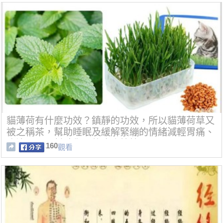
貓薄荷有什麼功效？鎮靜的功效，所以貓薄荷草又
被之稱茶，幫助睡眠及緩解緊繃的情緒減輕胃痛、
腹瀉、以及幫助傷口的癒合等等。
160
觀看