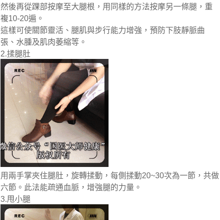
然後再從踝部按摩至大腿根，用同樣的方法按摩另一條腿，重
複10-20遍。
這樣可使關節靈活、腿肌與步行能力增強，預防下肢靜脈曲
張、水腫及肌肉萎縮等。
2.揉腿肚
用兩手掌夾住腿肚，旋轉揉動，每側揉動20~30次為一節，共做
六節。此法能疏通血脈，增強腿的力量。
3.甩小腿