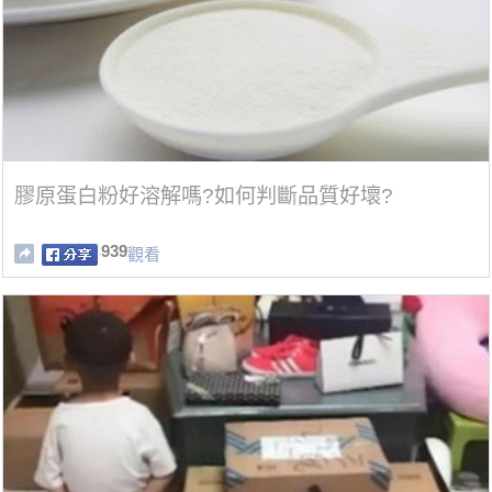
膠原蛋白粉好溶解嗎?如何判斷品質好壞?
939
觀看