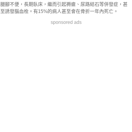
腿腳不便，長期臥床，繼而引起褥瘡、尿路結石等併發症，甚
至誘發腦血栓。有15%的病人甚至會在骨折一年內死亡。
sponsored ads