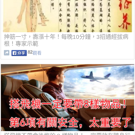
抻筋一寸，壽漲十年！每晚10分鐘，3招通經拔病
根！專家示範
82
觀看