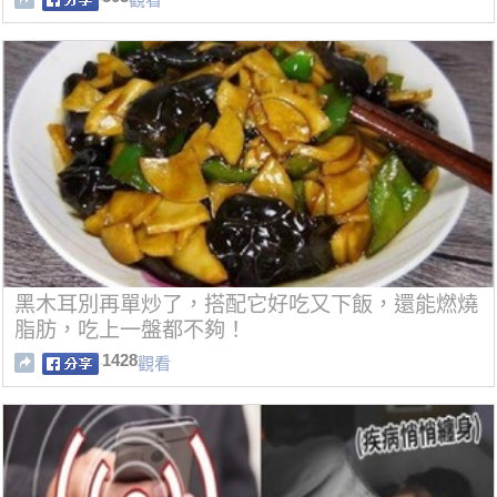
黑木耳別再單炒了，搭配它好吃又下飯，還能燃燒
脂肪，吃上一盤都不夠！
1428
觀看