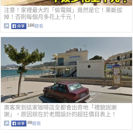
注意！家裡最大的「偷電賊」竟然是它！果斷拔
掉！否則每個月多花上千元！
166
觀看
奧客來到這家咖啡店全都會出奇地「禮貌說謝
謝」，原因就在於老闆設計的超狂價目表上！
49
觀看