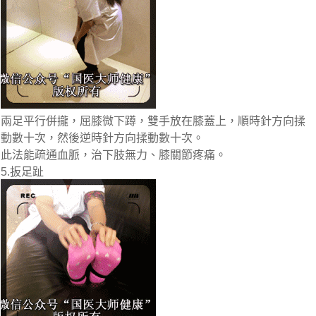
兩足平行併攏，屈膝微下蹲，雙手放在膝蓋上，順時針方向揉
動數十次，然後逆時針方向揉動數十次。
此法能疏通血脈，治下肢無力、膝關節疼痛。
5.扳足趾