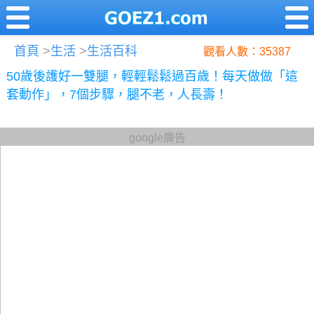
首頁
>
生活
>
生活百科
觀看人數：35387
50歲後護好一雙腿，輕輕鬆鬆過百歲！每天做做「這
套動作」，7個步驟，腿不老，人長壽！
google廣告