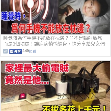
睡覺時為何手機不能放在枕邊？並不是輻射致癌
而是3個壞處！讓疾病悄悄纏身，快分享給兒女們~
149
觀看