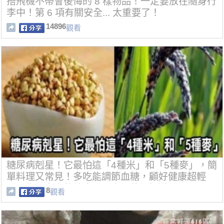
搭飛機不帶會後悔的 8 樣物品！一定要放在隨身行
李中！第 6 項有關安全... 太重要了！
14896
觀看
糖尿病剋星！它最怕這「4種米」和「5種麥」，簡
單料理又常見！多吃能調節血糖，顧好健康超輕
鬆，為了家人的健康，一定要他們知道！
8
觀看