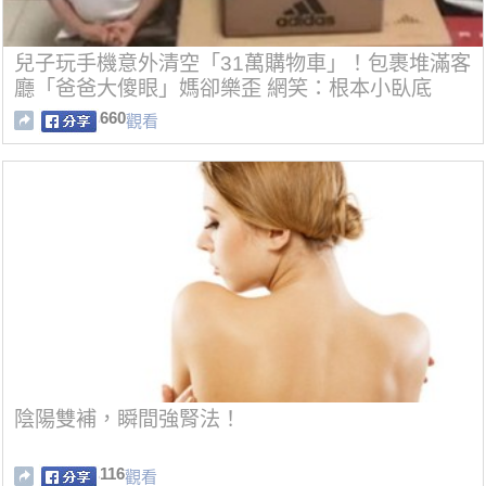
兒子玩手機意外清空「31萬購物車」！包裹堆滿客
廳「爸爸大傻眼」媽卻樂歪 網笑：根本小臥底
660
觀看
陰陽雙補，瞬間強腎法！
116
觀看