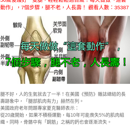
50歲後護好一雙腿，輕輕鬆鬆過百歲！每天做做「這套
動作」，7個步驟，腿不老，人長壽！ 觀看人數：35387
腿不好，人的生氣就去了一半！在美國《預防》雜誌總結的長
壽跡象中，「腿部肌肉有力」赫然在列。
美國政府老年問題專家夏克醫師
表示：
從20歲開始，如果不積極運動，每10年可能喪失5%的肌肉組
織。同時，骨骼中有「鋼筋」之稱的鈣也會逐漸流失。