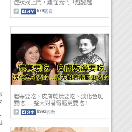
症狀找上門，難怪我們「越變越
胖」！
579
觀看
孩
體寒要吃、皮膚乾燥要吃、淡化色斑
女
要吃......整天對著電腦更要吃！
8992
觀看
，
就