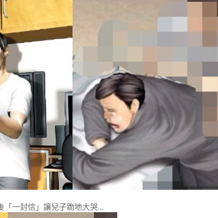
「一封信」讓兒子跪地大哭...