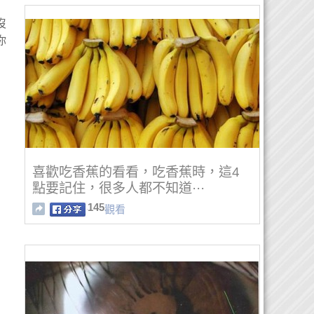
沒
你
喜歡吃香蕉的看看，吃香蕉時，這4
點要記住，很多人都不知道···
145
觀看