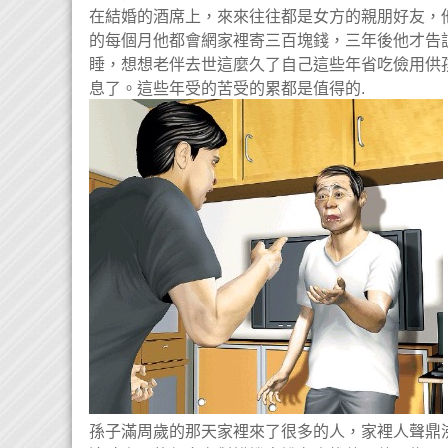
在結婚的酒席上，來來往往都是女方的親朋好友，
的每個月他都會網家裡寄三百塊錢，三年後他才告
睡，想想老伴去世這麼久了自己這些年省吃儉用供
息了。這些年受的苦受的累都是值得的.
孫子滿周歲的那天家裡來了很多的人，家裡人聲鼎