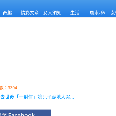
奇趣
精彩文章
女人須知
生活
風水-命
女
理
數：3394
世後「一封信」讓兒子跪地大哭...