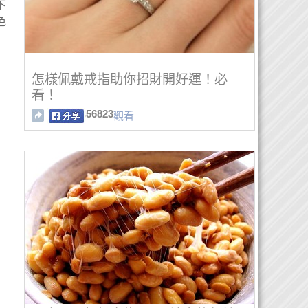
下
色
怎樣佩戴戒指助你招財開好運！必
看！
56823
觀看