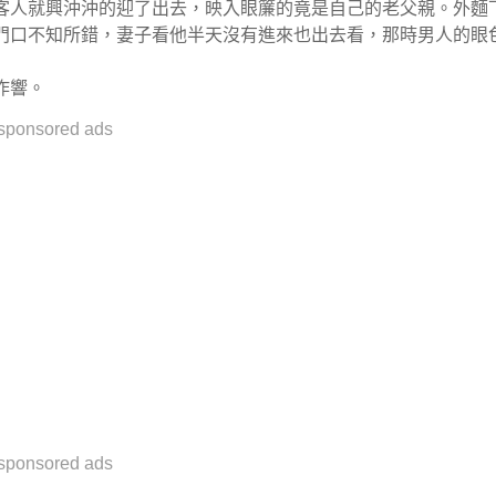
客人就興沖沖的迎了出去，映入眼簾的竟是自己的老父親。外麵
門口不知所錯，妻子看他半天沒有進來也出去看，那時男人的眼
作響。
sponsored ads
sponsored ads