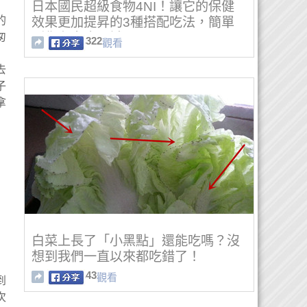
日本國民超級食物4NI！讓它的保健
的
效果更加提昇的3種搭配吃法，簡單
匆
到你在家也可試！
322
觀看
去
子
拿
白菜上長了「小黑點」還能吃嗎？沒
想到我們一直以來都吃錯了！
43
觀看
到
次