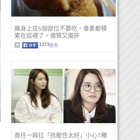
雞身上這5個部位不要吃，毒素都積
累在這裡了，傷腎又傷肝
1373
觀看
責任一肩扛「抗壓性太好」小心7種