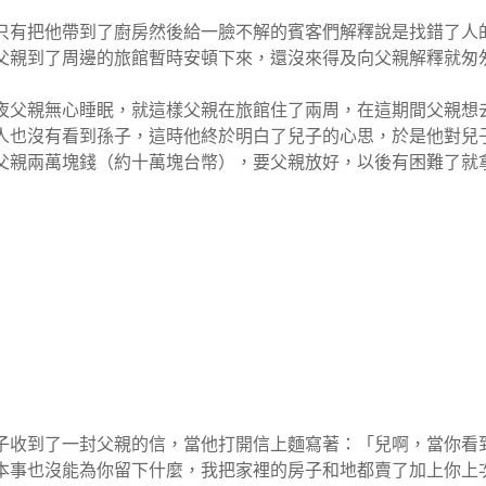
只有把他帶到了廚房然後給一臉不解的賓客們解釋說是找錯了人
父親到了周邊的旅館暫時安頓下來，還沒來得及向父親解釋就匆
夜父親無心睡眠，就這樣父親在旅館住了兩周，在這期間父親想
人也沒有看到孫子，這時他終於明白了兒子的心思，於是他對兒
父親兩萬塊錢（約十萬塊台幣），要父親放好，以後有困難了就
子收到了一封父親的信，當他打開信上麵寫著：「兒啊，當你看
本事也沒能為你留下什麼，我把家裡的房子和地都賣了加上你上