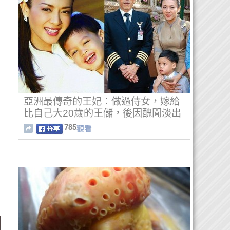
亞洲最傳奇的王妃：做過侍女，嫁給
比自己大20歲的王儲，後因醜聞淡出
大眾視線！
785
觀看