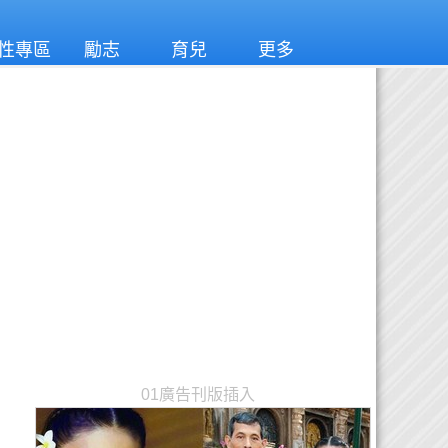
性專區
勵志
育兒
更多
01廣告刊版插入