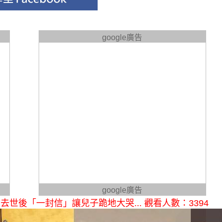
google廣告
google廣告
後「一封信」讓兒子跪地大哭... 觀看人數：3394