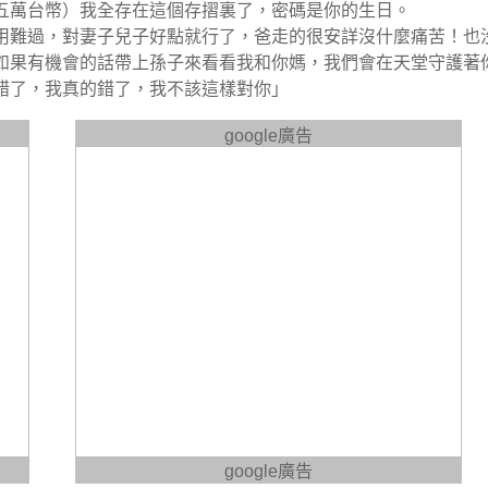
五萬台幣）我全存在這個存摺裏了，密碼是你的生日。
用難過，對妻子兒子好點就行了，爸走的很安詳沒什麼痛苦！也
如果有機會的話帶上孫子來看看我和你媽，我們會在天堂守護著
錯了，我真的錯了，我不該這樣對你」
google廣告
google廣告