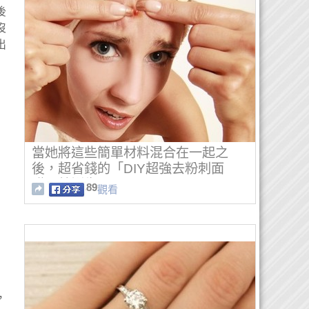
後
沒
出
當她將這些簡單材料混合在一起之
後，超省錢的「DIY超強去粉刺面
膜」就誕生了！
89
觀看
，