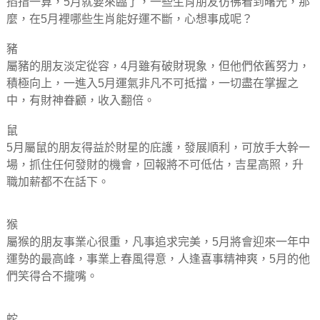
掐指一算，5月就要來臨了，一些生肖朋友彷彿看到曙光，那
麼，在5月裡哪些生肖能好運不斷，心想事成呢？
豬
屬豬的朋友淡定從容，4月雖有破財現象，但他們依舊努力，
積極向上，一進入5月運氣非凡不可抵擋，一切盡在掌握之
中，有財神眷顧，收入翻倍。
鼠
5月屬鼠的朋友得益於財星的庇護，發展順利，可放手大幹一
場，抓住任何發財的機會，回報將不可低估，吉星高照，升
職加薪都不在話下。
猴
屬猴的朋友事業心很重，凡事追求完美，5月將會迎來一年中
運勢的最高峰，事業上春風得意，人逢喜事精神爽，5月的他
們笑得合不攏嘴。
蛇