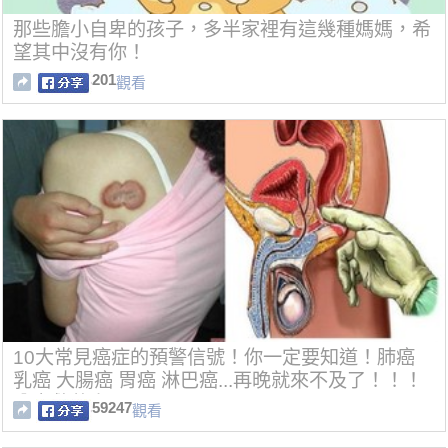
那些膽小自卑的孩子，多半家裡有這幾種媽媽，希
望其中沒有你！
201
觀看
10大常見癌症的預警信號！你一定要知道！肺癌
乳癌 大腸癌 胃癌 淋巴癌...再晚就來不及了！！！
分享救萬人！！！
59247
觀看