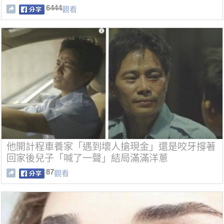
6444
觀看
他開計程車養家「遇到壞人搶現金」還是咬牙撐著
回家後兒子「喊了一聲」結局滿滿洋蔥
87
觀看