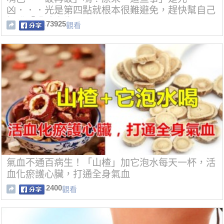
凶．．．光是第四點就根本很難避免，趕快幫自己
擺脫「嘴破人生」！
73925
觀看
氣血不通百病生！「山楂」加它泡水每天一杯，活
血化瘀護心臟，打通全身氣血
2400
觀看