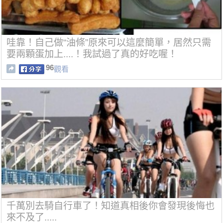
哇靠！自己做“油條”原來可以這麼簡單，居然只需
要兩顆蛋加上....！我試過了真的好吃喔！
96
觀看
千萬別去騎自行車了！知道真相後你會發現後悔也
來不及了.....