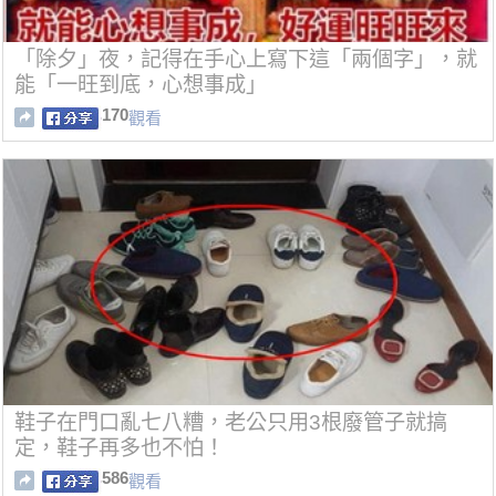
「除夕」夜，記得在手心上寫下這「兩個字」，就
能「一旺到底，心想事成」
170
觀看
鞋子在門口亂七八糟，老公只用3根廢管子就搞
定，鞋子再多也不怕！
586
觀看