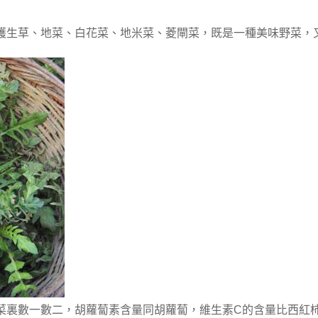
護生草、地菜、白花菜、地米菜、菱閘菜，既是一種美味野菜，
菜裏數一數二，胡蘿蔔素含量同胡蘿蔔，維生素C的含量比西紅