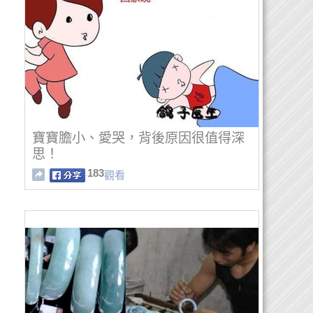
寶寶膽小、愛哭，背後原因很值得深
思！
183
觀看