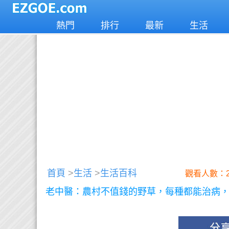
熱門
排行
最新
生活
首頁
>
生活
>
生活百科
觀看人數：2
老中醫：農村不值錢的野草，每種都能治病