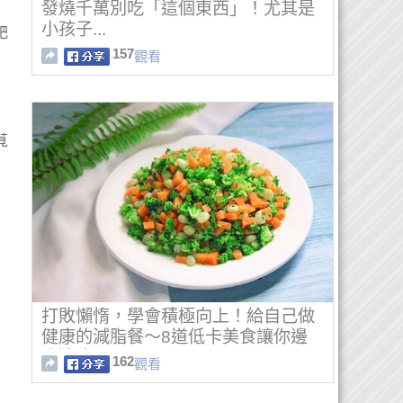
發燒千萬別吃「這個東西」！尤其是
小孩子...
肥
157
觀看
莧
打敗懶惰，學會積極向上！給自己做
健康的減脂餐～8道低卡美食讓你邊
吃邊瘦！
162
觀看