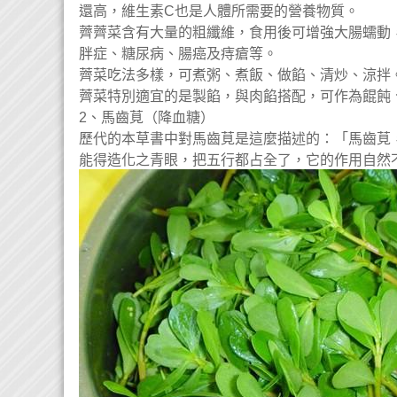
還高，維生素C也是人體所需要的營養物質。
薺薺菜含有大量的粗纖維，食用後可增強大腸蠕動
胖症、糖尿病、腸癌及痔瘡等。
薺菜吃法多樣，可煮粥、煮飯、做餡、清炒、涼拌
薺菜特別適宜的是製餡，與肉餡搭配，可作為餛飩
2、馬齒莧（降血糖）
歷代的本草書中對馬齒莧是這麼描述的：「馬齒莧
能得造化之青眼，把五行都占全了，它的作用自然