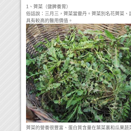
1、薺菜（健脾養胃）
俗話說：三月三，薺菜當靈丹。薺菜別名花薺菜、
具有較高的醫用價值。
薺菜的營養很豐富、蛋白質含量在葉菜裏和瓜果蔬