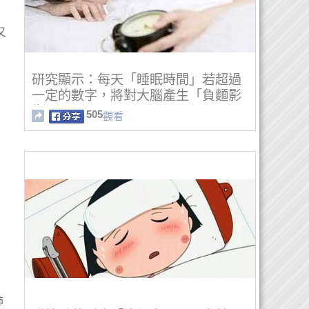
又
研究顯示：每天「睡眠時間」若超過
一定的數字，將對大腦產生「負麵影
響」！
505
觀看
柿