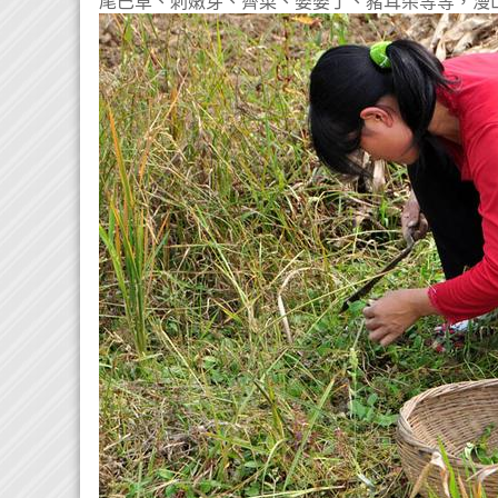
尾巴草、刺嫩芽、薺菜、婆婆丁、豬耳朵等等，漫