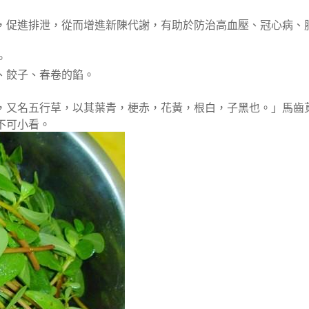
，促進排泄，從而增進新陳代謝，有助於防治高血壓、冠心病、
。
、餃子、春卷的餡。
，又名五行草，以其葉青，梗赤，花黃，根白，子黑也。」馬齒
不可小看。