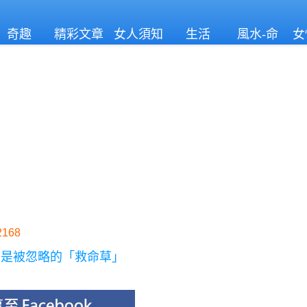
奇趣
精彩文章
女人須知
生活
風水-命
女
理
168
，是被忽略的「救命草」