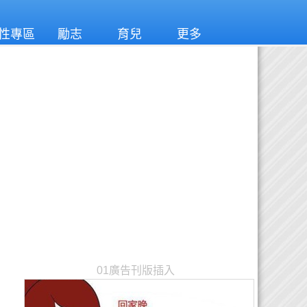
性專區
勵志
育兒
更多
01廣告刊版插入