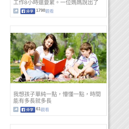
工作8小時還要累。一位媽媽說出了
全世界母親的心聲！
1798
觀看
我想孩子單純一點，懵懂一點，時間
能有多長就多長
61
觀看