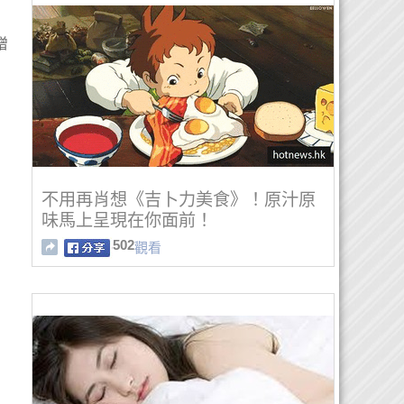
增
不用再肖想《吉卜力美食》！原汁原
味馬上呈現在你面前！
502
觀看