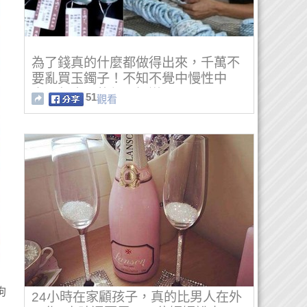
為了錢真的什麼都做得出來，千萬不
要亂買玉鐲子！不知不覺中慢性中
毒，怎麼死的都不知道...
51
觀看
狗
24小時在家顧孩子，真的比男人在外