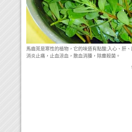
馬齒莧是寒性的植物，它的味道有點酸;入心、肝
消炎止痛，止血涼血，散血消腫，除塵殺菌。