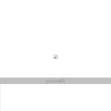
google廣告