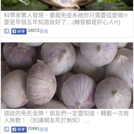
科學家驚人發現，重啟免疫系統你只需要這麼做!!!
要是早個五年知道就好了....(轉發都是好心人!!!)
34072
觀看
癌症的免死金牌！朋友們一定要知道，轉載一次救
人無數！（別讓親友死於無知） ...
70991
觀看