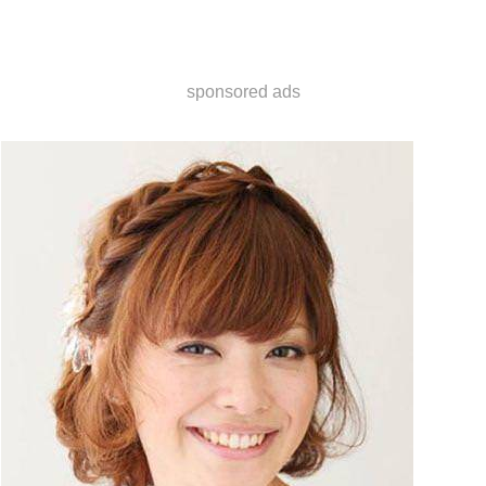
sponsored ads