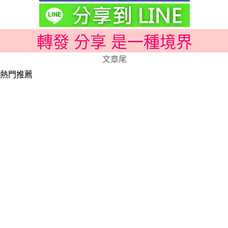
轉發 分享 是一種境界
文章尾
熱門推薦