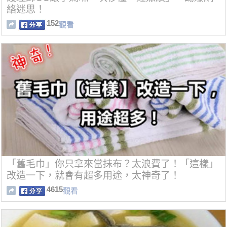
絡迷思！
152
觀看
「舊毛巾」你只拿來當抹布？太浪費了！「這樣」
改造一下，就會有超多用途，太神奇了！
4615
觀看