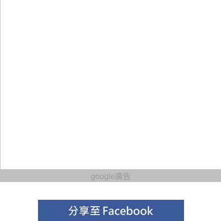
google廣告