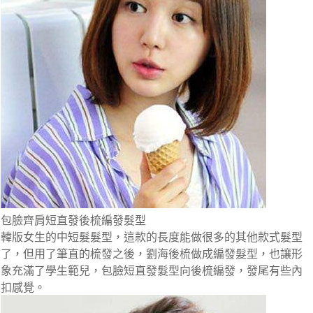
包臉齊肩短直發後梳編發髮型
韓版女生的中短髮髮型，這款的長度能做很多的其他款式髮型
了，但用了筆直的梳發之後，劉海後梳做成編發髮型，也讓形
象充滿了學生範兒，包臉短直發髮型向後梳編發，發尾有些內
扣感覺。