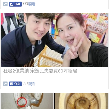
773
觀看
狂吸2億業績 宋逸民夫妻買60坪新居
557
觀看