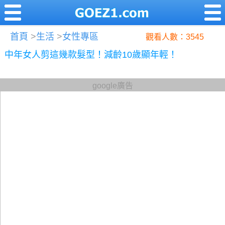
首頁
>
生活
>
女性專區
觀看人數：3545
中年女人剪這幾款髮型！減齡10歲顯年輕！
google廣告