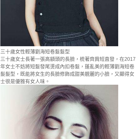
三十歲女性輕薄劉海短卷髮髮型
三十歲女士長著一張高額頭的長臉，梳著齊肩短直發，在2017
年女士不妨將短髮發尾燙成內扣卷髮，蓬亂美的輕薄劉海短卷
髮髮型，既能將女生的長臉修飾成甜美靚麗的小臉，又顯得女
士很是優雅有女人味。