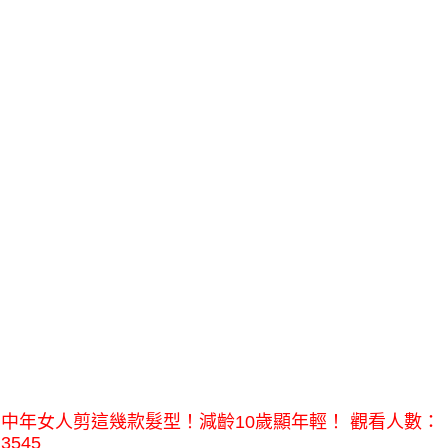
中年女人剪這幾款髮型！減齡10歲顯年輕！ 觀看人數：
3545