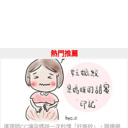
熱門推薦
護理師CC讓孕媽咪一次秒懂「妊娠紋」，踢爆網