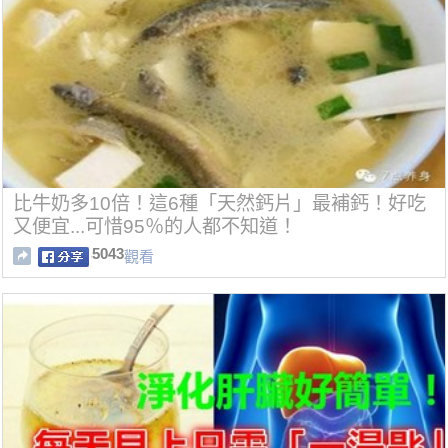
比牛奶多10倍！這6種「天然鈣片」最補鈣！好吃
又便宜...可惜95％的人都不知道！
5043
觀看