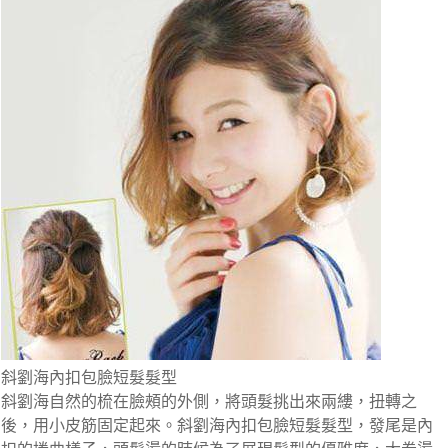
斜劉海內扣包臉短髮髮型
斜劉海自然的梳在臉頰的外側，將頭髮挑出來兩縷，扭轉之
後，用小皮筋固定起來。斜劉海內扣包臉短髮髮型，發尾是內