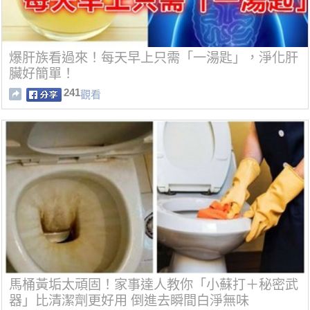
爆肝族看過來！每天早上只需「一湯匙」，淨化肝
臟好簡單！
241
觀看
馬桶黃垢太頑固！家事達人教你「小蘇打＋秘密武
器」比清潔劑更好用 倒進去瞬間白淨無味