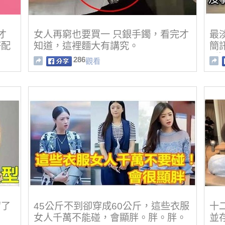
才
女人再窮也要買一 只銀手鐲，看完才
最
搭配
知道，這裡麵大有講究。
簡
看
286
觀看
留了
45公斤不到卻穿成60公斤，這些衣服
十
女人千萬不能碰，會顯胖。胖。胖。
並