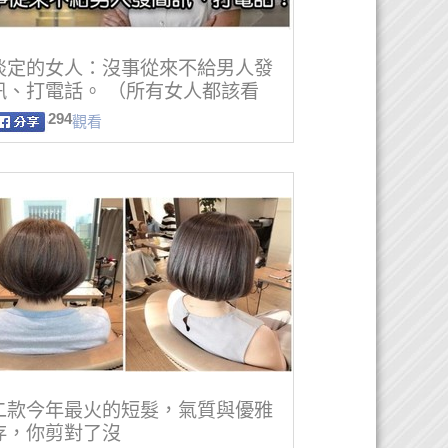
淡定的女人：沒事從來不給男人發
訊、打電話。 （所有女人都該看
）
294
觀看
二款今年最火的短髮，氣質與優雅
存，你剪對了沒