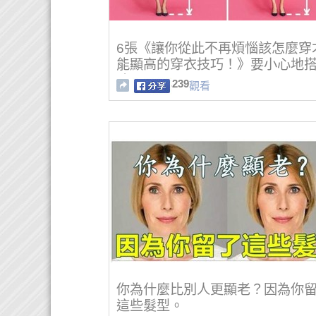
6張《讓你從此不再煩惱該怎麼穿
能顯高的穿衣技巧！》要小心地
才是！
239
觀看
你為什麼比別人更顯老？因為你
這些髮型。