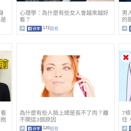
身
心理學：為什麼有些女人會越來越好
男
惕是
看？
的
172
觀看
看看
為什麼有些人臉上總是長不了肉？離
7
別抱
不開這3個原因
住
120
觀看