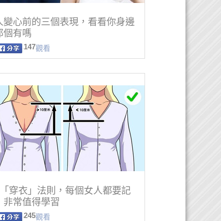
人變心前的三個表現，看看你身邊
那個有嗎
147
觀看
條「穿衣」法則，每個女人都要記
，非常值得學習
245
觀看