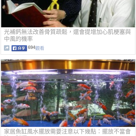
光補鈣無法改善骨質疏鬆，還會提增加心肌梗塞與
中風的機率
694
觀看
家居魚缸風水擺放需要注意以下幾點：擺放不當會