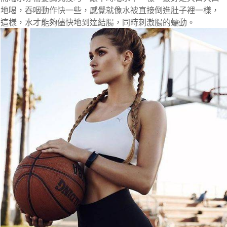
地喝，吞咽動作快一些，感覺就像水被直接倒進肚子裡一樣，
這樣，水才能夠儘快地到達結腸，同時刺激腸的蠕動。