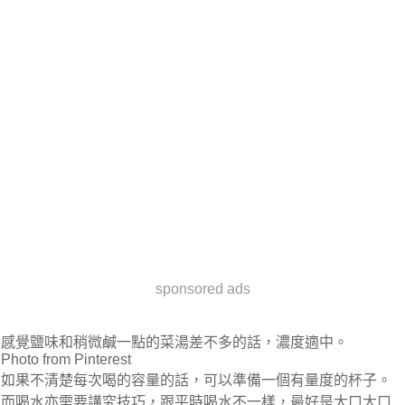
sponsored ads
感覺鹽味和稍微鹹一點的菜湯差不多的話，濃度適中。
Photo from Pinterest
如果不清楚每次喝的容量的話，可以準備一個有量度的杯子。
而喝水亦需要講究技巧，跟平時喝水不一樣，最好是大口大口