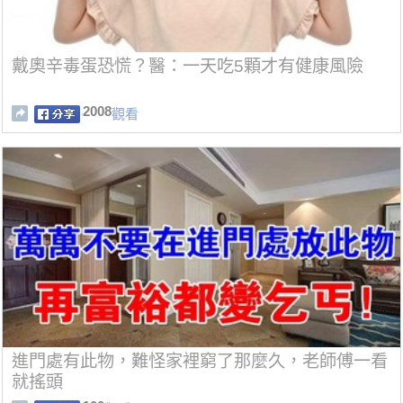
戴奧辛毒蛋恐慌？醫：一天吃5顆才有健康風險
2008
觀看
進門處有此物，難怪家裡窮了那麼久，老師傅一看
就搖頭