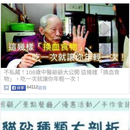
不私藏！108歲中醫爺爺大公開 這幾樣「換血食
物」，吃一次就讓你年輕一次！
64112
觀看