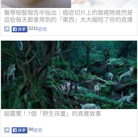
醫學檢驗報告中指出：癌症切片上的致癌物竟然是
這些每天都會用到的『東西』大大縮短了你的皮膚
病變的時間...才用幾年就得癌症
2211
觀看
超震驚！7個「野生孩童」的真實故事
98
觀看