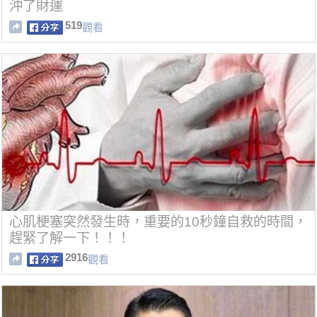
沖了財運
519
觀看
心肌梗塞突然發生時，重要的10秒鐘自救的時間，
趕緊了解一下！！！
2916
觀看