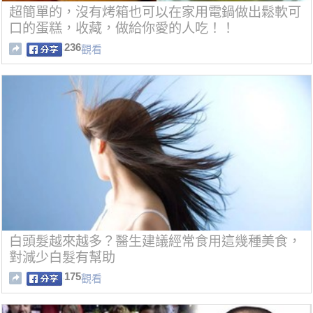
超簡單的，沒有烤箱也可以在家用電鍋做出鬆軟可
口的蛋糕，收藏，做給你愛的人吃！！
236
觀看
白頭髮越來越多？醫生建議經常食用這幾種美食，
對減少白髮有幫助
175
觀看