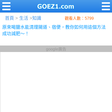
首頁
>
生活
>
知識
觀看人數：5799
原來喝鹽水能清理腸道、宿便，教你如何用這個方法
成功減肥～！
google廣告