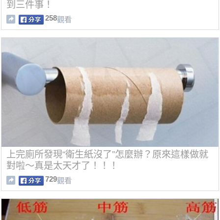
到三件事！
258
觀看
上完廁所發現“衛生紙沒了”怎麼辦？原來這樣做就
對啦～真是太天才了！！！
729
觀看