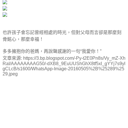
也許孩子會忘記曾經相處的時光，但對父母而言卻是那麼刻
骨銘心，那麼幸福！
多多擁抱你的爸媽，再說聲感謝的一句“我愛你！”
文章來源: https://3.bp.blogspot.com/-Py-t2E0Pn8s/Vy_mZ-Xh
RaI/AAAAAAAAG50/-dXB8_9EuUUShGhX8tf5xI_gYYj7s9yl
gCLcB/s1600/WhatsApp-Image-20160505%2B%25289%25
29.jpeg