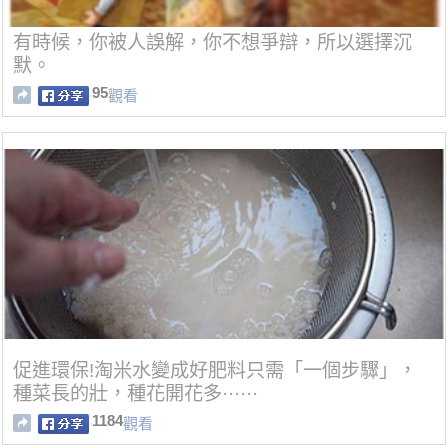
有時候，你被人誤解，你不想爭辯，所以選擇沉
默。
95
觀看
促進環保!淘米水變成好肥料只需「一個步驟」，
種菜長的壯，種花開花多······
1184
觀看