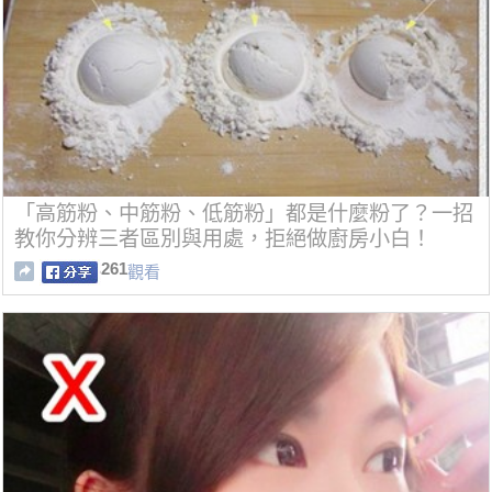
「高筋粉、中筋粉、低筋粉」都是什麼粉了？一招
教你分辨三者區別與用處，拒絕做廚房小白！
261
觀看