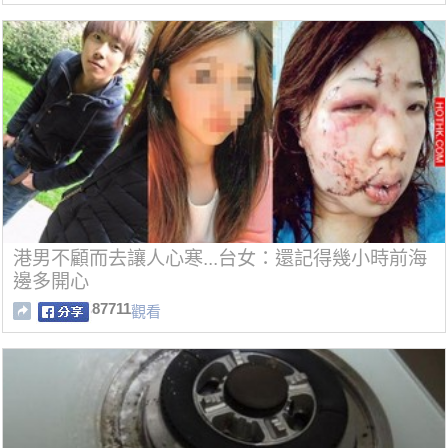
港男不顧而去讓人心寒...台女：還記得幾小時前海
邊多開心
87711
觀看