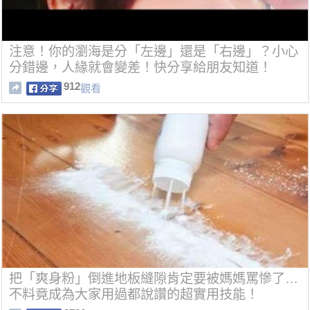
注意！你的瀏海是分「左邊」還是「右邊」？小心
分錯邊，人緣就會變差！快分享給朋友知道！
912
觀看
把「爽身粉」倒進地板縫隙肯定要被媽媽罵慘了…
不料竟成為大家用過都說讚的超實用技能！