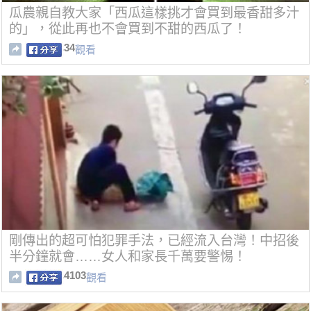
瓜農親自教大家「西瓜這樣挑才會買到最香甜多汁
的」，從此再也不會買到不甜的西瓜了！
34
觀看
剛傳出的超可怕犯罪手法，已經流入台灣！中招後
半分鐘就會……女人和家長千萬要警惕！
4103
觀看