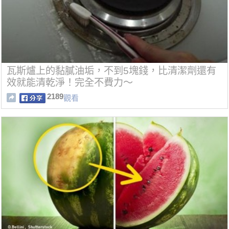
瓦斯爐上的黏膩油垢，不到5塊錢，比清潔劑還有
效就能清乾淨！完全不費力～
2189
觀看