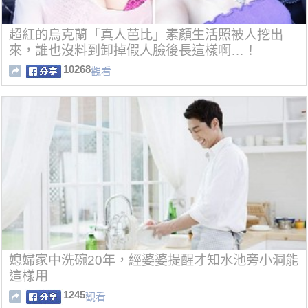
超紅的烏克蘭「真人芭比」素顏生活照被人挖出
來，誰也沒料到卸掉假人臉後長這樣啊…！
10268
觀看
媳婦家中洗碗20年，經婆婆提醒才知水池旁小洞能
這樣用
1245
觀看