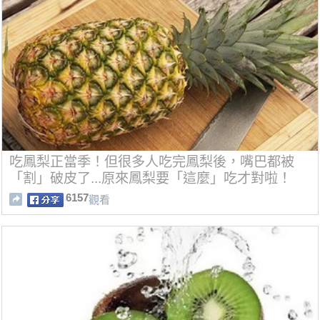
吃鳳梨正當季！但很多人吃完鳳梨後，嘴巴都被
「割」破皮了...原來鳳梨要「這麼」吃才對啦！
6157
觀看