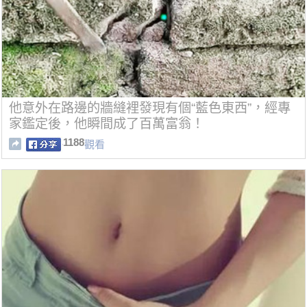
他意外在路邊的牆縫裡發現有個“藍色東西”，經專
家鑑定後，他瞬間成了百萬富翁！
1188
觀看