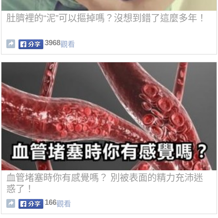
肚臍裡的“泥”可以摳掉嗎？沒想到錯了這麼多年！
3968
觀看
血管堵塞時你有感覺嗎？ 別被表面的精力充沛迷
惑了！
166
觀看