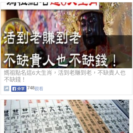
媽祖點名這6大生肖，活到老賺到老，不缺貴人也
不缺錢！
748
觀看