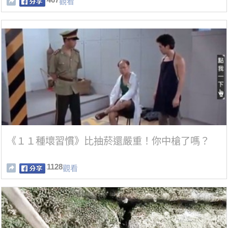
觀看
《１１種壞習慣》比抽菸還嚴重！你中槍了嗎？
1128
觀看