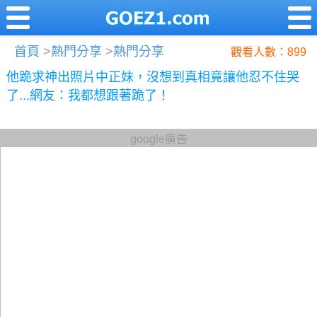
首頁
>
熱門分享
>
熱門分享
觀看人數：899
他跪求神出照片中正妹，沒想到真相竟讓他忍不住哭
了...網友：我都想跟著跪了！
google廣告