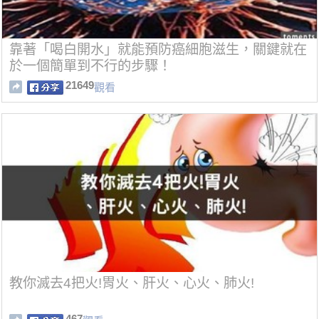
靠著「喝白開水」就能預防癌細胞滋生，關鍵就在
於一個簡單到不行的步驟！
21649
觀看
教你滅去4把火!胃火、肝火、心火、肺火!
467