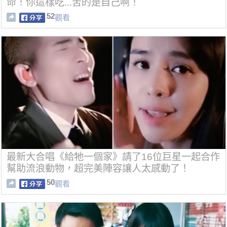
命！你這樣吃...苦的是自己啊！
52
觀看
最新大合唱《給牠一個家》請了16位巨星一起合作
幫助流浪動物，超完美陣容讓人太感動了！
50
觀看