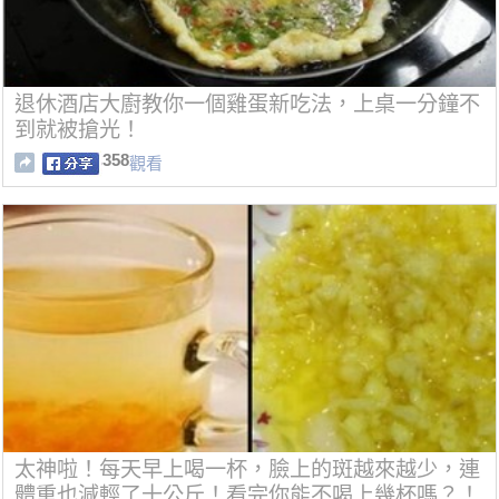
退休酒店大廚教你一個雞蛋新吃法，上桌一分鐘不
到就被搶光！
358
觀看
太神啦！每天早上喝一杯，臉上的斑越來越少，連
體重也減輕了十公斤！看完你能不喝上幾杯嗎？！