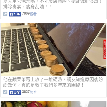
夏天用它泡水喝，不光美膚養顏、還能減肥淡斑！
排除毒素，瘦身刮油！！
7809
觀看
他在蘋果筆電上放了一堆硬幣，網友知道原因後紛
紛效仿，真的是救了我們多年來的困擾！
3627
觀看