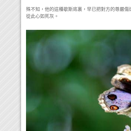
殊不知，他的這種歇斯底裏，早已把對方的尊嚴傷
從此心如死灰。