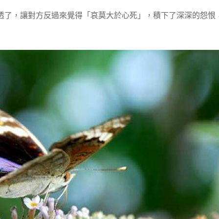
透了，讓對方反過來覺得「哀莫大於心死」，積下了深深的怨恨