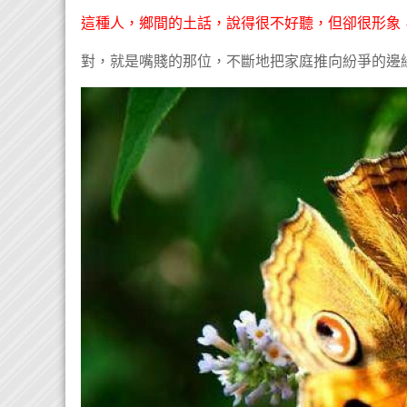
這種人，鄉間的土話，說得很不好聽，但卻很形象
對，就是嘴賤的那位，不斷地把家庭推向紛爭的邊