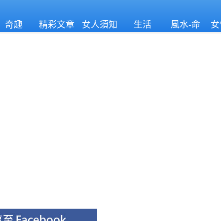
奇趣
精彩文章
女人須知
生活
風水-命
女
理