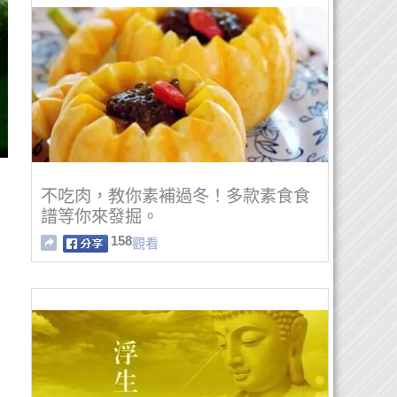
不吃肉，教你素補過冬！多款素食食
譜等你來發掘。
158
觀看