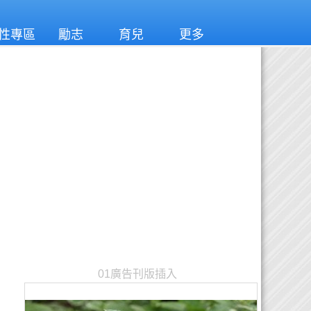
性專區
勵志
育兒
更多
01廣告刊版插入