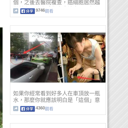
個，之後去醫院複查，癌細胞居然越
變越少，讓人感覺十分神奇。一年後
9746
觀看
癌細胞沒有再擴散，醫生說是因為吃
多了這個水果！
如果你經常看到好多人在車頂放一瓶
水，那麼你就應該明白是「這個」意
思！
4360
觀看