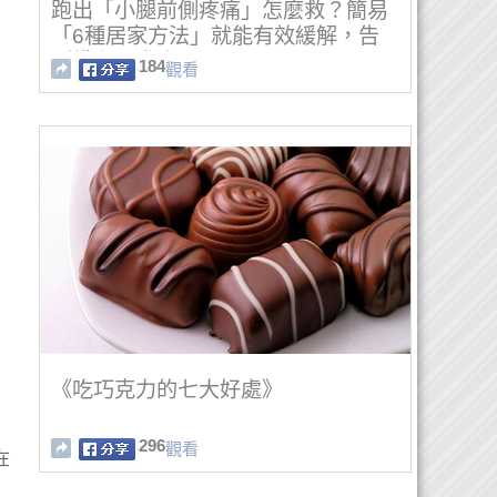
跑出「小腿前側疼痛」怎麼救？簡易
「6種居家方法」就能有效緩解，告
別鐵腿不求人！
184
觀看
《吃巧克力的七大好處》
296
觀看
在