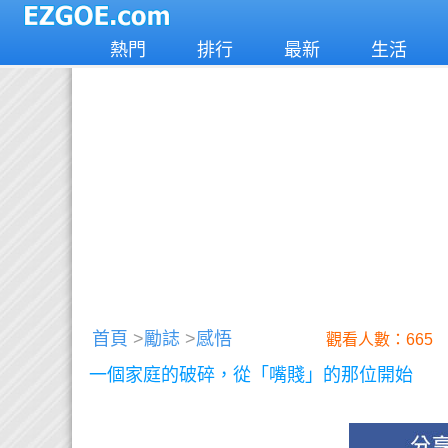
熱門
排行
最新
生活
首頁
>
勵誌
>
感悟
觀看人數：665
一個家庭的破碎，從「嘴賤」的那位開始