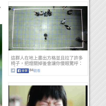
，
這群人在地上畫出方格並且拉了許多
椅子，把燈關掉後會讓你傻眼驚呼：
「這我以前也玩過！」
84
觀看