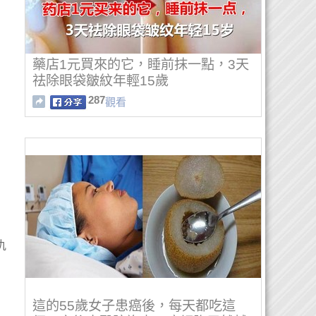
藥店1元買來的它，睡前抹一點，3天
祛除眼袋皺紋年輕15歲
287
觀看
仇
這的55歲女子患癌後，每天都吃這