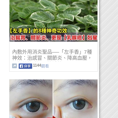
內敷外用消炎聖品──「左手香」7種
神效：治感冒、關節炎、降高血壓，
一把藥草勝過一堆補藥！
1144
觀看