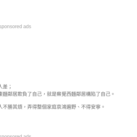
sponsored ads
人差；
東麵鄰居欺負了自己，就是察覺西麵鄰居構陷了自己。
人不勝其煩，弄得整個家庭哀鴻遍野、不得安寧。
sponsored ads