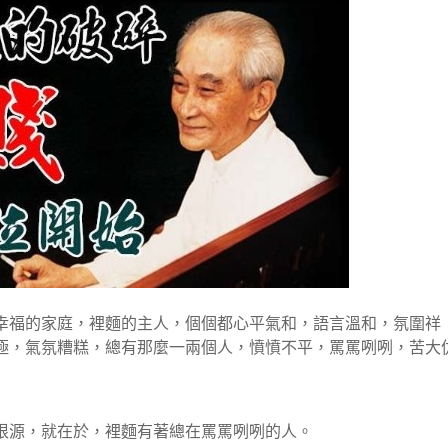
幸福的家庭，裡麵的主人，個個都心平氣和，語言溫和，氛圍祥
極，氣氛糟糕，總有那麼一兩個人，憤憤不平，罵罵咧咧，苦大
根源，就在於，裡麵有著總在罵罵咧咧的人。