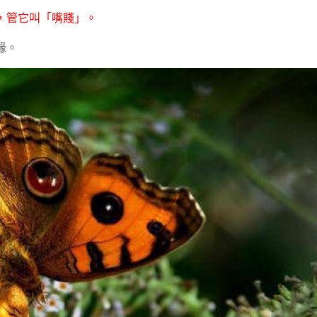
，管它叫「嘴賤」。
緣。