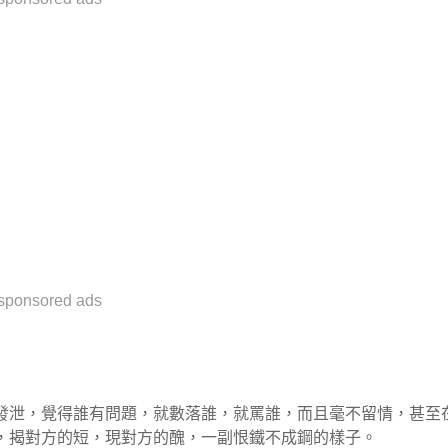
sponsored ads
發泄，覺得誰有問題，就數落誰，就罵誰，而且毫不留情，甚至
，揭對方的短，現對方的醜，一副恨鐵不成鋼的樣子。