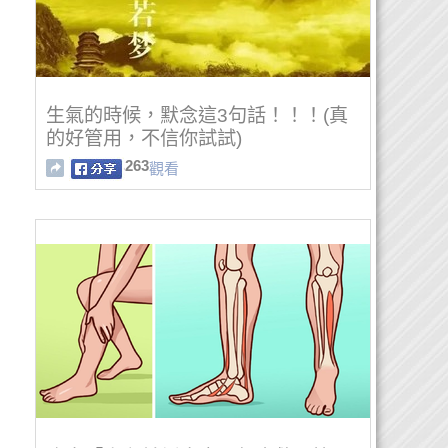
生氣的時候，默念這3句話！！！(真
的好管用，不信你試試)
263
觀看