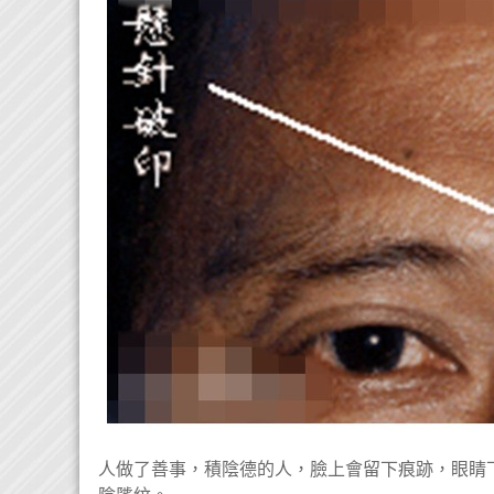
人做了善事，積陰德的人，臉上會留下痕跡，眼睛