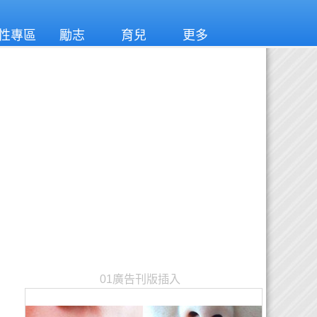
性專區
勵志
育兒
更多
01廣告刊版插入