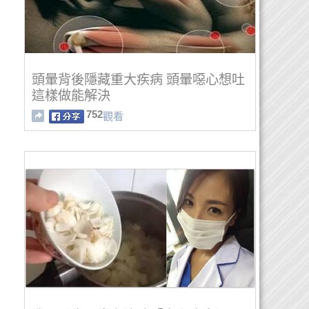
頭暈背後隱藏重大疾病 頭暈噁心想吐
這樣做能解決
752
觀看