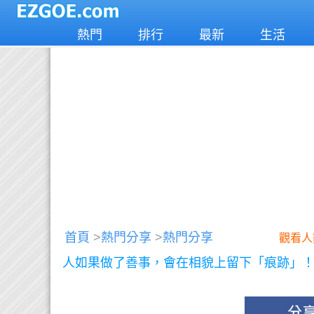
熱門
排行
最新
生活
首頁
>
熱門分享
>
熱門分享
觀看人
人如果做了善事，會在相貌上留下「痕跡」