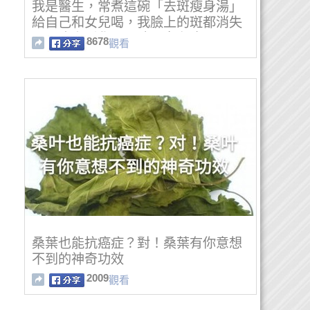
我是醫生，常煮這碗「去斑瘦身湯」
給自己和女兒喝，我臉上的斑都消失
了，晚上睡覺不再咳，女兒瘦5公
8678
觀看
斤，那個來時汙血排得超乾淨！！
桑葉也能抗癌症？對！桑葉有你意想
不到的神奇功效
2009
觀看