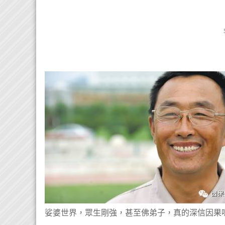
娑婆世界，眾生剛強，甚至佛弟子，真的深信因果