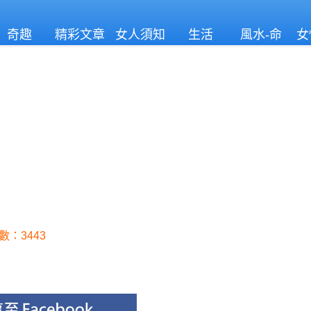
奇趣
精彩文章
女人須知
生活
風水-命
女
理
數：3443
！