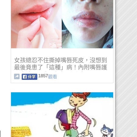
女孩總忍不住撕掉嘴唇死皮，沒想到
最後竟患了「這種」病！內附嘴唇護
理方法，一定要好好看看哦！！
1857
觀看