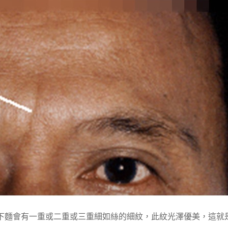
下麵會有一重或二重或三重細如絲的細紋，此紋光澤優美，這就