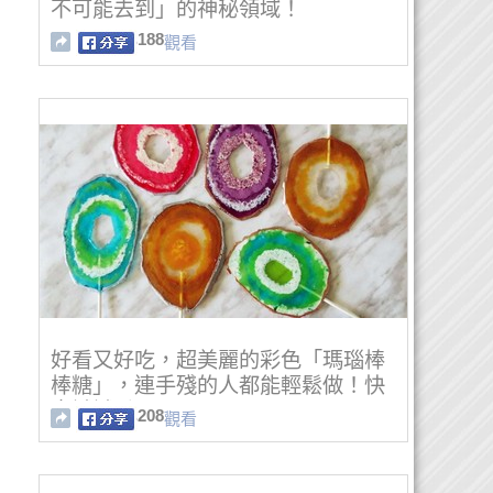
不可能去到」的神秘領域！
188
觀看
好看又好吃，超美麗的彩色「瑪瑙棒
棒糖」，連手殘的人都能輕鬆做！快
來試試看吧。
208
觀看