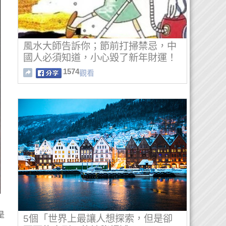
風水大師告訴你；節前打掃禁忌，中
國人必須知道，小心毀了新年財運！
1574
觀看
是
5個「世界上最讓人想探索，但是卻