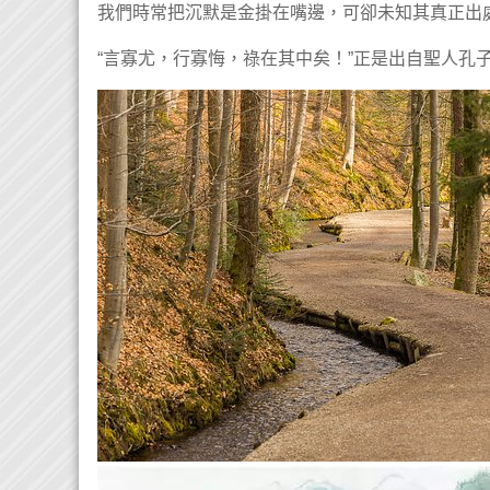
我們時常把沉默是金掛在嘴邊，可卻未知其真正出
“言寡尤，行寡悔，祿在其中矣！”正是出自聖人孔