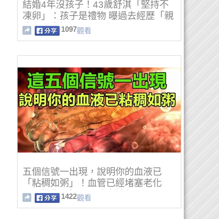
結婚4年沒孩子！43歲舒淇「堅持不
凍卵」：孩子是禮物 曝過去經歷「親
生不一定好」
1097
觀看
五個信號一出現，說明你的血液已
「粘稠如粥」！血管已經堵塞老化
了！教你五招。預防血粘稠！
1422
觀看