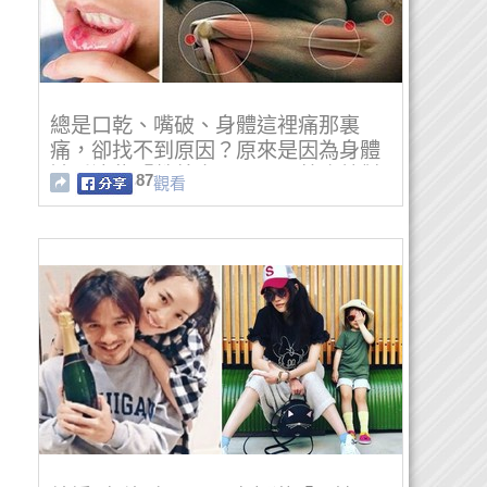
總是口乾、嘴破、身體這裡痛那裏
痛，卻找不到原因？原來是因為身體
缺乏這些『營養素』阿！照著吃就對
87
觀看
了～