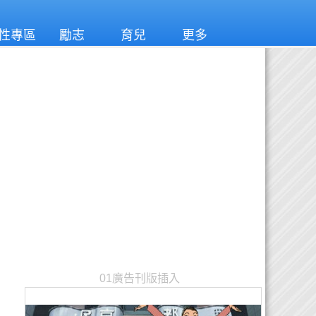
性專區
勵志
育兒
更多
01廣告刊版插入