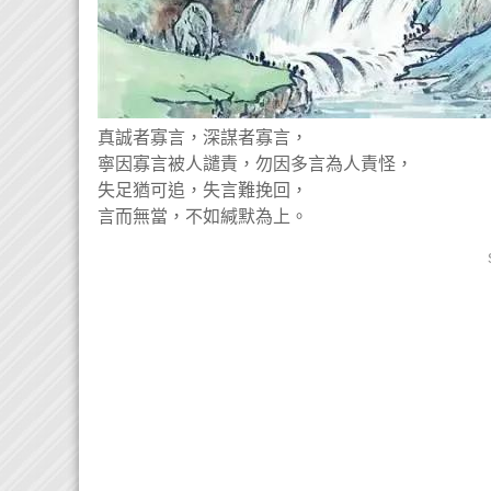
真誠者寡言，深謀者寡言，
寧因寡言被人譴責，勿因多言為人責怪，
失足猶可追，失言難挽回，
言而無當，不如緘默為上。