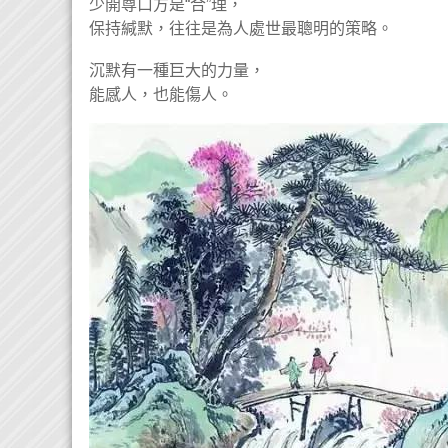
少開尊口方是“合”理，
保持緘默，往往是為人處世最聰明的策略。
沉默有一種巨大的力量，
能感人，也能傷人。