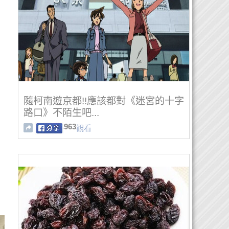
隨柯南遊京都!!應該都對《迷宮的十字
路口》不陌生吧...
963
觀看