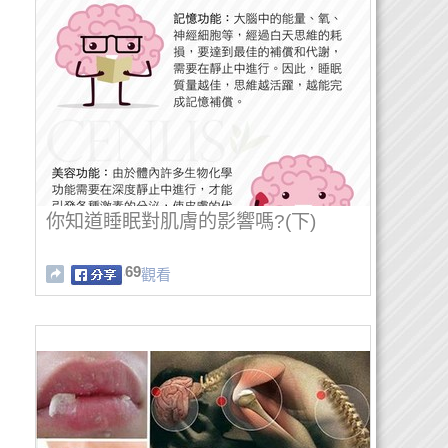
你知道睡眠對肌膚的影響嗎?(下)
69
觀看