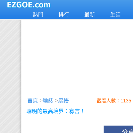
熱門
排行
最新
生活
首頁
>
勵誌
>
感悟
觀看人數：1135
聰明的最高境界：寡言！