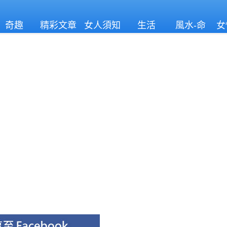
奇趣
精彩文章
女人須知
生活
風水-命
女
理