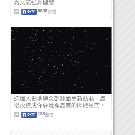
壽又能強身健體
6608
觀看
這個人把地磚全部翻面重新黏貼，最
後改造成你夢境裡最美的閃爍星空。
186
觀看