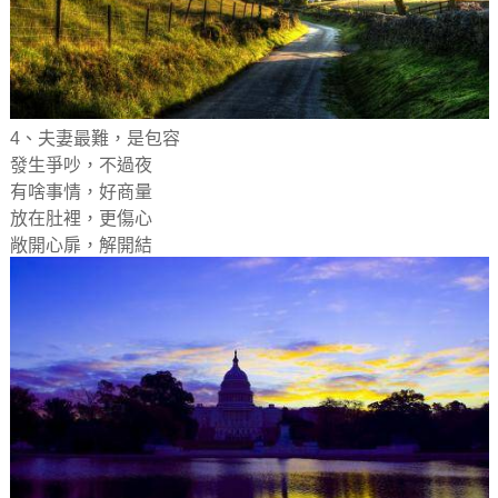
4、夫妻最難，是包容
發生爭吵，不過夜
有啥事情，好商量
放在肚裡，更傷心
敞開心扉，解開結