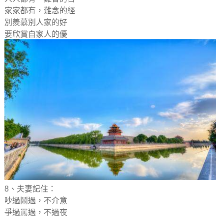
家家都有，難念的經
別羨慕別人家的好
要欣賞自家人的優
8、夫妻記住：
吵過鬧過，不介意
爭過罵過，不過夜