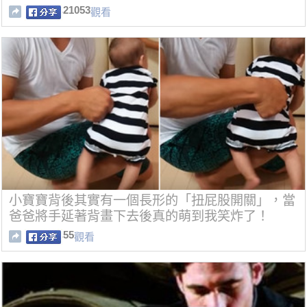
21053
觀看
小寶寶背後其實有一個長形的「扭屁股開關」，當
爸爸將手延著背畫下去後真的萌到我笑炸了！
55
觀看