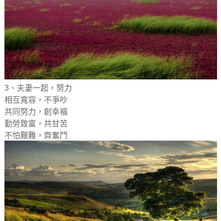
3、夫妻一起，努力
相互寬容，不爭吵
共同努力，創幸福
勤勞致富，共甘苦
不怕艱難，齊奮鬥