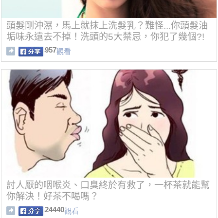
頭髮剛沖濕，馬上就抹上洗髮乳？難怪...你頭髮油
垢味永遠去不掉！洗頭的5大禁忌，你犯了幾個?!
957
觀看
討人厭的咽喉炎、口臭終於有救了，一杯茶就能幫
你解決！好茶不喝嗎？
24440
觀看