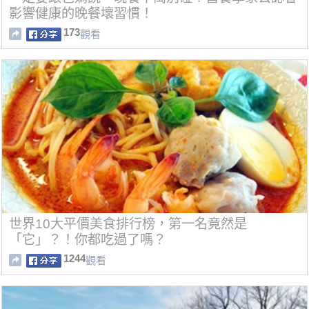
影響健康的晚餐壞習慣！
173
觀看
世界10大平價美食排行榜，第一名竟然是
「它」？！你都吃過了嗎？
1244
觀看