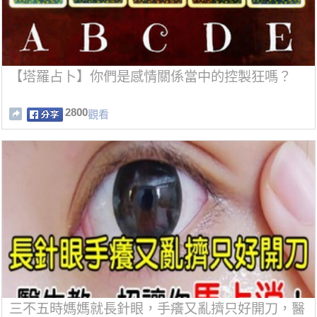
【塔羅占卜】你們是感情關係當中的控製狂嗎？
2800
觀看
三不五時媽媽就長針眼，手癢又亂擠只好開刀，醫