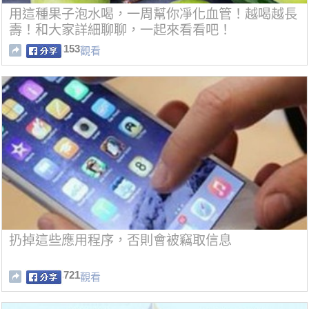
用這種果子泡水喝，一周幫你凈化血管！越喝越長
壽！和大家詳細聊聊，一起來看看吧！
153
觀看
扔掉這些應用程序，否則會被竊取信息
721
觀看