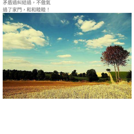
矛盾過糾結過，不傲氣
過了家門，和和睦睦！