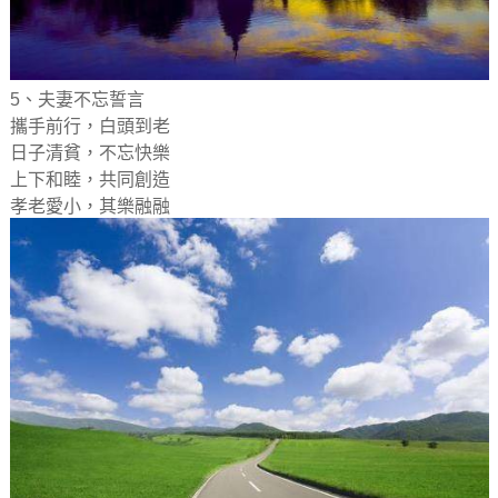
5、夫妻不忘誓言
攜手前行，白頭到老
日子清貧，不忘快樂
上下和睦，共同創造
孝老愛小，其樂融融