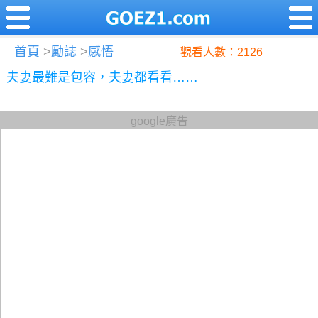
首頁
>
勵誌
>
感悟
觀看人數：2126
夫妻最難是包容，夫妻都看看……
google廣告