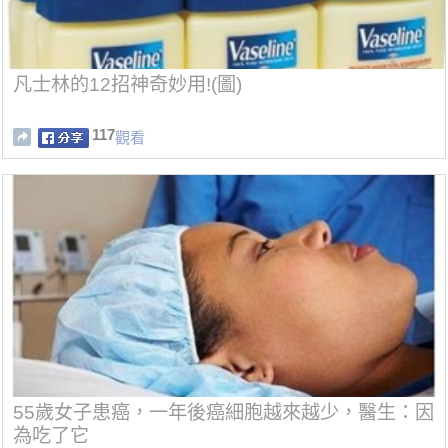
凡士林的12招神奇妙用!(圖)
117
觀看
55歲女子患癌，一年後癌細胞越來越少，醫生：因
為吃了它