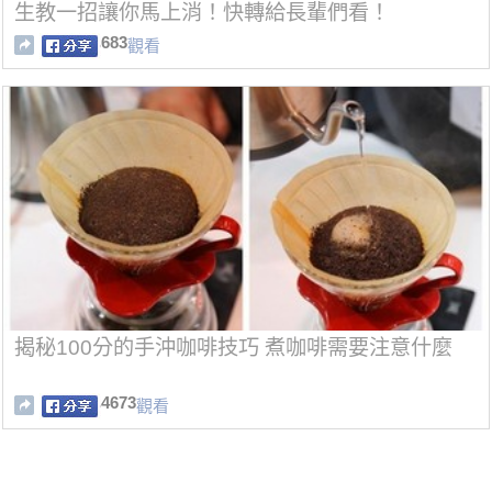
生教一招讓你馬上消！快轉給長輩們看！
683
觀看
揭秘100分的手沖咖啡技巧 煮咖啡需要注意什麼
4673
觀看