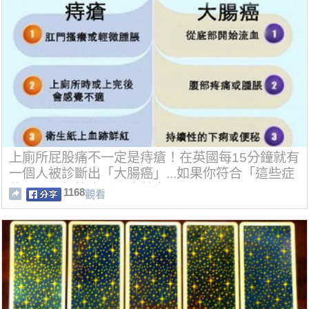
上廁所屁股痛不一定是痔瘡！在英國每15分鐘就有
一個人被診斷出「大腸癌」...如果你符合「這些症
狀」再不趕快去看醫生就來不及了！
1168
觀看