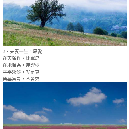
2、夫妻一生，恩愛
在天願作，比翼鳥
在地願為，連理枝
平平淡淡，就是真
榮華富貴，不奢求