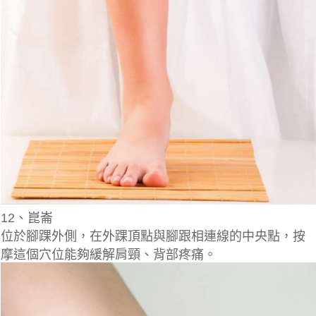
12、崑崙
位於腳踝外側，在外踝頂點與腳跟相連線的中央點，按
摩這個穴位能夠緩解肩頸、背部疼痛。