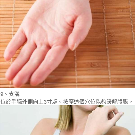
9、支溝
位於手腕外側向上3寸處。按摩這個穴位能夠緩解腹脹。