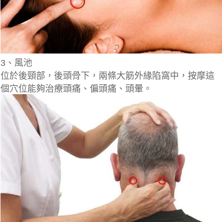
3、風池
位於後頸部，後頭骨下，兩條大筋外緣陷窩中，按摩這
個穴位能夠治療頭痛、偏頭痛、頭暈。