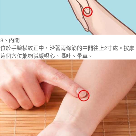
8、內關
位於手腕橫紋正中，沿著兩條筋的中間往上2寸處。按摩
這個穴位能夠減緩噁心、嘔吐、暈車。