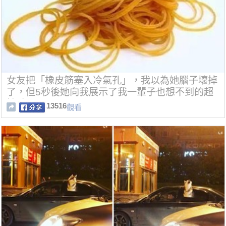
女友把「橡皮筋塞入冷氣孔」，我以為她腦子壞掉
了，但5秒後她向我展示了我一輩子也想不到的超
棒點子！
13516
觀看