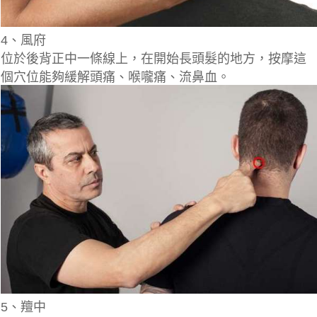
4、風府
位於後背正中一條線上，在開始長頭髮的地方，按摩這
個穴位能夠緩解頭痛、喉嚨痛、流鼻血。
5、羶中