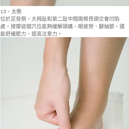
13、太衝
位於足背側，大拇趾和第二趾中間兩根骨頭交會凹陷
處，按摩這個穴位能夠緩解頭痛、眼疲勞、腳抽筋，還
能舒緩壓力，提高注意力。