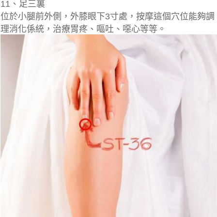
11、足三裏
位於小腿前外側，外膝眼下3寸處，按摩這個穴位能夠調
理消化係統，治療胃疼、嘔吐、噁心等等。