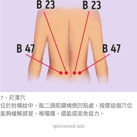
7、尺澤穴
位於肘橫紋中，肱二頭肌腱橈側凹陷處，按摩這個穴位
能夠緩解感冒、喉嚨痛，還能提高免疫力。
sponsored ads