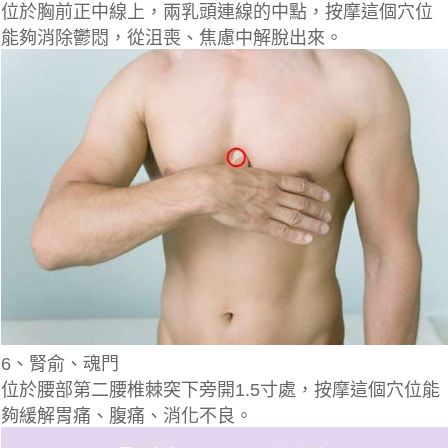
位於胸前正中線上，兩乳頭連線的中點，按摩這個穴位
能夠消除鬱悶，從沮喪、焦慮中解脫出來。
6、腎俞、魂門
位於腰部第二腰椎棘突下旁開1.5寸處，按摩這個穴位能
夠緩解胃痛、腹痛、消化不良。