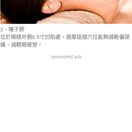
2、瞳子髎
位於眼睛外側0.5寸凹陷處。按摩這個穴位能夠減輕偏頭
痛、減輕眼疲勞。
sponsored ads