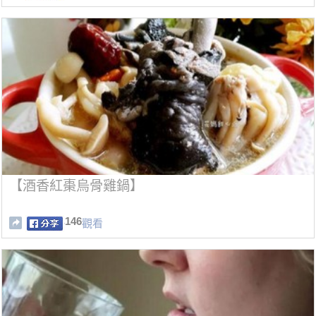
【酒香紅棗烏骨雞鍋】
146
觀看