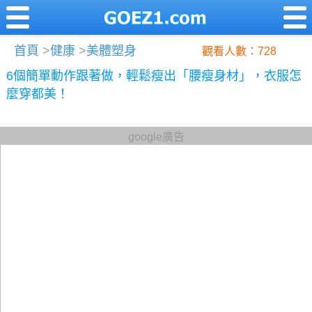
首頁
>
健康
>
美體塑身
觀看人數：728
6個簡單動作跟著做，輕鬆瘦出「腰瘦身材」，衣服怎
麼穿都美！
google廣告