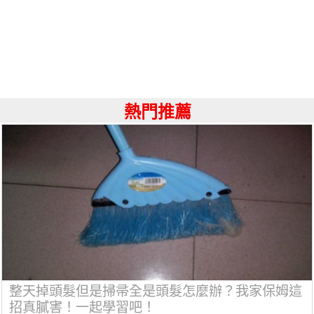
熱門推薦
整天掉頭髮但是掃帚全是頭髮怎麼辦？我家保姆這
招真膩害！一起學習吧！