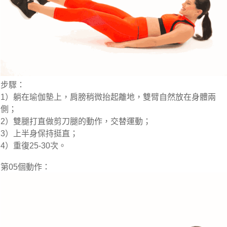
步驟：
1）躺在瑜伽墊上，肩膀稍微抬起離地，雙臂自然放在身體兩
側；
2）雙腿打直做剪刀腿的動作，交替運動；
3）上半身保持挺直；
4）重復25-30次。
第05個動作：