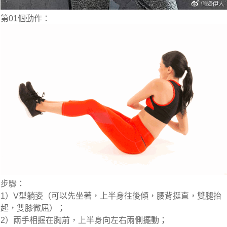
第01個動作：
步驟：
1）V型躺姿（可以先坐著，上半身往後傾，腰背挺直，雙腿抬
起，雙膝微屈）；
2）兩手相握在胸前，上半身向左右兩側擺動；