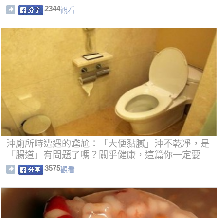
2344
觀看
沖廁所時遭遇的尷尬：「大便黏膩」沖不乾凈，是
「腸道」有問題了嗎？關乎健康，這篇你一定要
看！！
3575
觀看