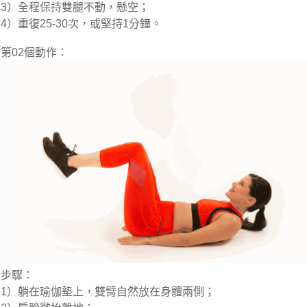
3）全程保持雙腿不動，懸空；
4）重復25-30次，或堅持1分鐘。
第02個動作：
步驟：
1）躺在瑜伽墊上，雙臂自然放在身體兩側；