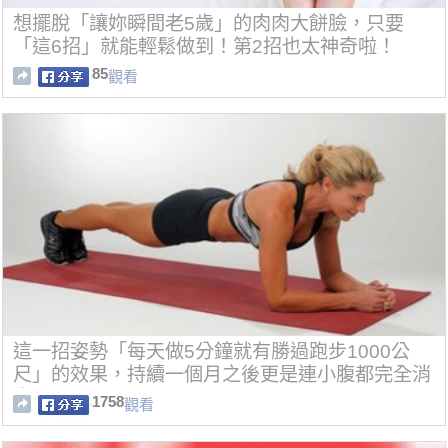
想擺脫「讓妳瞬間老5歲」的肉肉大餅臉，只要
「這6招」就能輕鬆做到！第2招也太神奇啦！
85
觀看
這一招姿勢「每天做5分鐘就有勝過跑步1000公
尺」的效果，持續一個月之後更是連小腹都完全消
失了！
1758
觀看