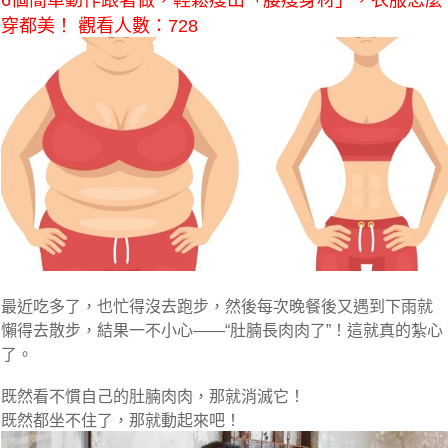
6個簡單動作跟著做，輕鬆瘦出「腰瘦身材」，衣服怎麼
穿都美！ 觀看人數：728
最近吃多了，也忙得沒去跑步，然後每次晚餐後又遇到下雨就
懶得去散步，結果一不小心——“肚腩長肉肉了”！這就真的紮心
了。
既然看不慣自己的肚腩肉肉，那就消滅它！
既然都坐不住了，那就動起來吧！