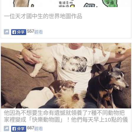
一位天才國中生的世界地圖作品
557
觀看
他因為不想要生命有遺憾就領養了7種不同動物把
家裡變成「快樂動物園」！他們每天早上10點的儀
式真的太可愛了！
667
觀看