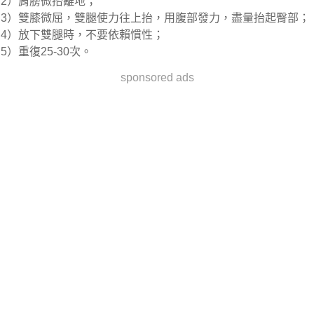
2）肩膀微抬離地；
3）雙膝微屈，雙腿使力往上抬，用腹部發力，盡量抬起臀部；
4）放下雙腿時，不要依賴慣性；
5）重復25-30次。
sponsored ads