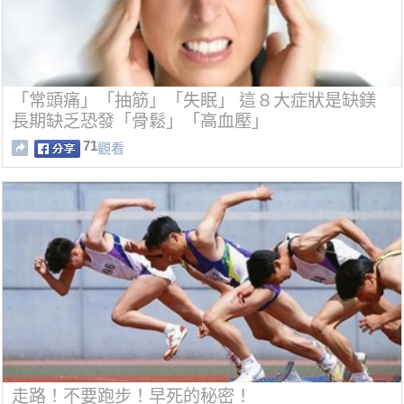
「常頭痛」「抽筋」「失眠」 這８大症狀是缺鎂
長期缺乏恐發「骨鬆」「高血壓」
71
觀看
走路！不要跑步！早死的秘密！