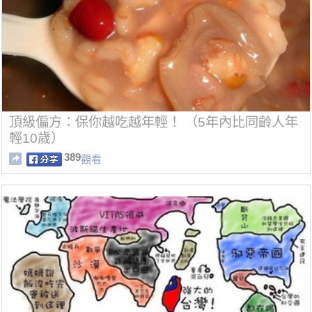
頂級偏方：保你越吃越年輕！ （5年內比同齡人年
輕10歲）
389
觀看