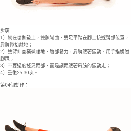
步驟：
1）躺在瑜伽墊上，雙膝彎曲，雙足平踏在腳上接近臀部位置，
肩膀微抬離地；
2）雙臂伸直稍微離地，腹部發力，肩膀跟著擺動，用手指觸碰
腳踝；
3）不要過度搖晃頭部，而是讓頭跟著肩膀的擺動走；
4）重復25-30次。
第04個動作：