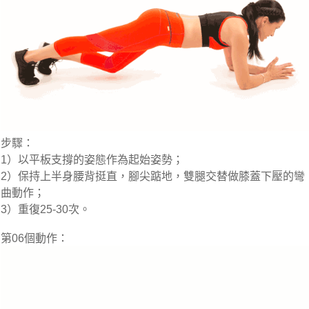
步驟：
1）以平板支撐的姿態作為起始姿勢；
2）保持上半身腰背挺直，腳尖踮地，雙腿交替做膝蓋下壓的彎
曲動作；
3）重復25-30次。
第06個動作：