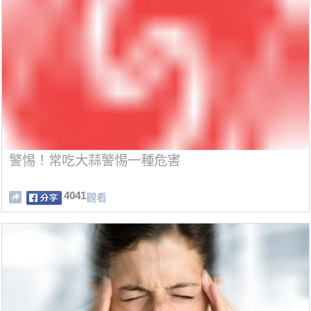
警惕！常吃大蒜警惕一種危害
4041
觀看