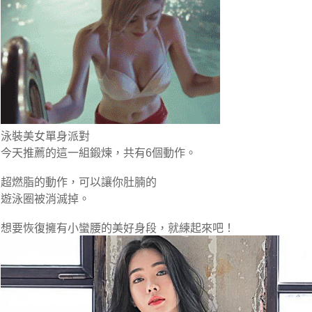
泳裝美女單身派對
今天推薦的這一組鍛煉，共有6個動作。
超燃脂的動作，可以讓你肚腩的
遊泳圈被消滅掉。
想要恢復擁有小蠻腰的美好身段，就練起來吧！