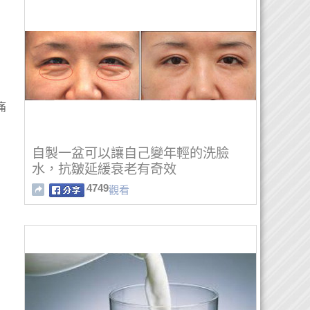
痛
自製一盆可以讓自己變年輕的洗臉
水，抗皺延緩衰老有奇效
4749
觀看