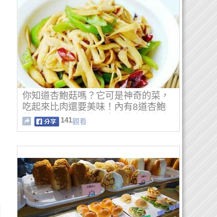
你知道杏鮑菇嗎？它可是神奇的菜，
吃起來比肉還要美味！內有8道杏鮑
菇的煮法，趕快學起來煮給身邊的人
141
觀看
吃吧！