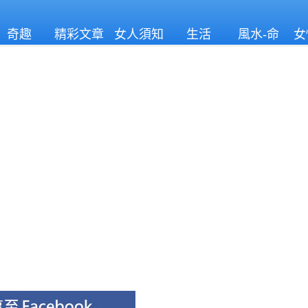
奇趣
精彩文章
女人須知
生活
風水-命
女
理