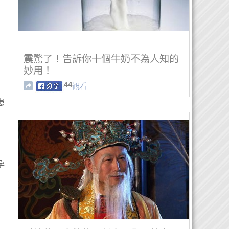
震驚了！告訴你十個牛奶不為人知的
妙用！
44
觀看
患
孕