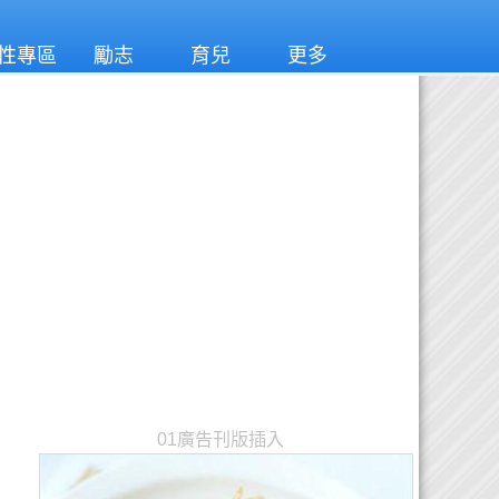
性專區
勵志
育兒
更多
01廣告刊版插入