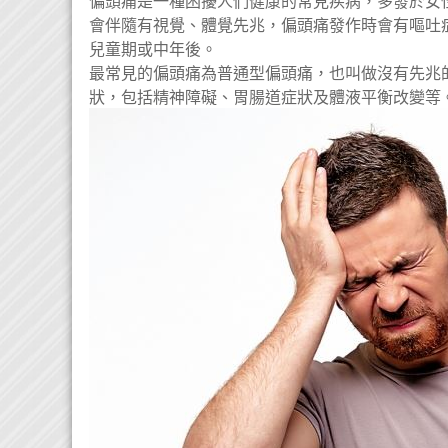
偏頭痛是一種困擾人們健康的常見疾病，多發於女
會伴隨有視覺、體覺先兆，偏頭痛發作時會有嘔吐症
兒童期或中年後。
最常見的偏頭痛為普通型偏頭痛，也叫做沒有先兆
狀，包括精神障礙、胃腸道症狀及體液平衡改變等