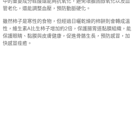
中的重要成分鞣酸還能夠抗氧化，避免壞膽固醇氧化以及血
管老化，還能調整血壓，預防動脈硬化。
雖然柿子是寒性的食物，但經過日曬乾燥的柿餅則會轉成溫
性，維生素A比生柿子增加約2倍，保護腸胃道黏膜組織，能
保護眼睛、黏膜與皮膚健康，促進骨骼生長，預防感冒，加
快感冒痊癒。