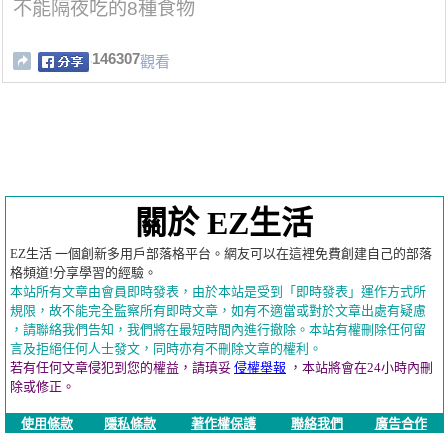
不能隔夜吃的8種食物
146307
觀看
關於 EZ生活
EZ生活 一個創新多用戶部落格平台。網友可以在這裡免費創建自己的部落
格頻道!分享學習的經驗。
本站所有文章由會員即時發表，由於本站是受到「即時發表」運作方式所
規限，故不能完全監察所有即時文章，如有不適當或對於文章出處有疑慮
，請聯絡我們告知，我們將在最短時間內進行撤除。本站有權刪除任何留
言及拒絕任何人士發文，同時亦有不刪除文章的權利。
若有任何文章侵犯到您的權益，請瑱妥
侵權舉報
，本站將會在24小時內刪
除或修正。
使用條款
隱私條款
著作權保護
聯絡我們
廣告合作