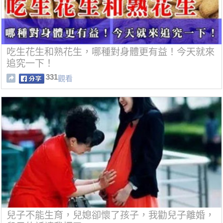
吃生花生和熟花生，哪種對身體更有益！今天就來
追究一下！
331
觀看
兒子不能生育，兒媳卻懷了孩子，我勸兒子離婚，