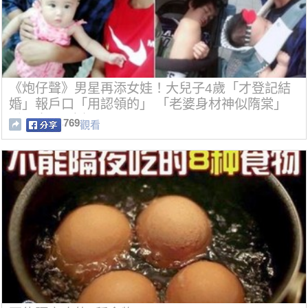
《炮仔聲》男星再添女娃！大兒子4歲「才登記結
婚」報戶口「用認領的」 「老婆身材神似隋棠」
看不出是2寶媽
769
觀看