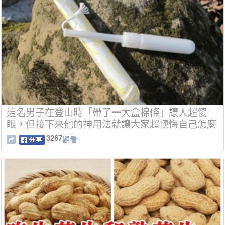
這名男子在登山時「帶了一大盒棉條」讓人超傻
眼，但接下來他的神用法就讓大家超懊悔自己怎麼
沒帶了！
3267
觀看