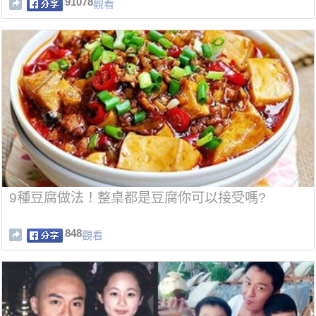
91078
觀看
9種豆腐做法！整桌都是豆腐你可以接受嗎?
848
觀看