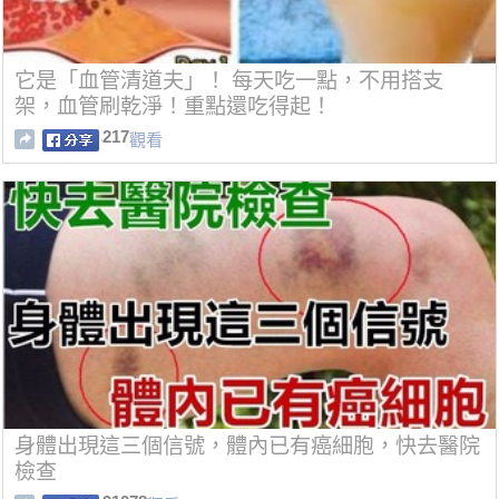
它是「血管清道夫」！ 每天吃一點，不用搭支
架，血管刷乾淨！重點還吃得起！
217
觀看
身體出現這三個信號，體內已有癌細胞，快去醫院
檢查