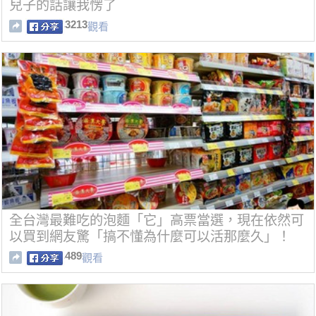
兒子的話讓我愣了
3213
觀看
全台灣最難吃的泡麵「它」高票當選，現在依然可
以買到網友驚「搞不懂為什麼可以活那麼久」！
489
觀看