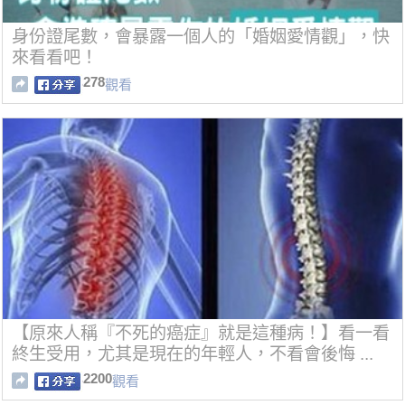
身份證尾數，會暴露一個人的「婚姻愛情觀」，快
來看看吧！
278
觀看
【原來人稱『不死的癌症』就是這種病！】看一看
終生受用，尤其是現在的年輕人，不看會後悔 ...
2200
觀看