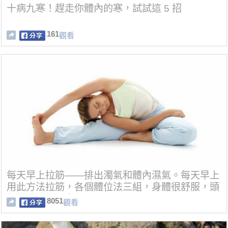
十病九寒！趕走你體內的寒，試試這 5 招
161
觀看
每天早上拉筋——排出濁氣和體內濕氣。每天早上
用此方法拉筋，各個體位法三組，身體很舒服，頭
部很清醒、渾身輕鬆。
8051
觀看