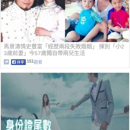
馬景濤情史豐富「經歷兩段失敗婚姻」 揮別「小2
3歲前妻」今57歲獨自帶兩兒生活
151
觀看