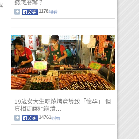
錢怎麼辦？
我
1178
觀看
19歲女大生吃燒烤竟導致「懷孕」 但
真相更讓她崩潰…
14761
觀看