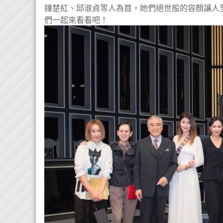
鐘楚紅、邱淑貞等人為首，她們絕世般的容顏讓人
們一起來看看吧！