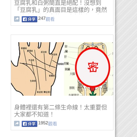
豆腐乳和白粥簡直是絕配！沒想到
「豆腐乳」的真面目是這樣的，竟然
是這麼製作出來的！愛吃的人一定要
247
觀看
看！
身體裡還有第二條生命線！太重要但
大家都不知道！
1952
觀看