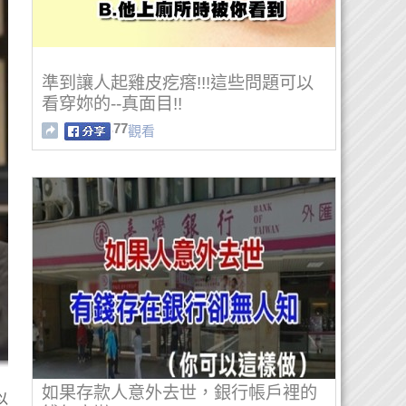
準到讓人起雞皮疙瘩!!!這些問題可以
看穿妳的--真面目!!
77
觀看
如果存款人意外去世，銀行帳戶裡的
以