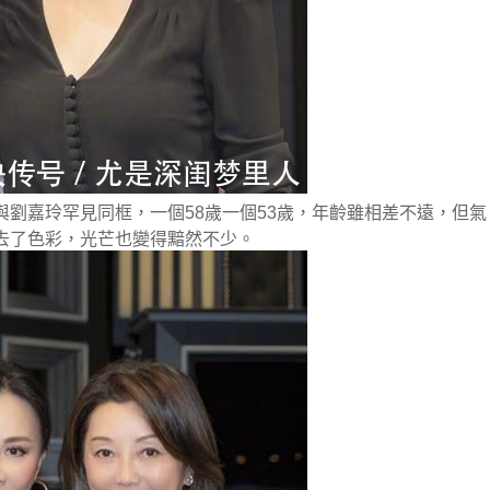
劉嘉玲罕見同框，一個58歲一個53歲，年齡雖相差不遠，但氣
去了色彩，光芒也變得黯然不少。