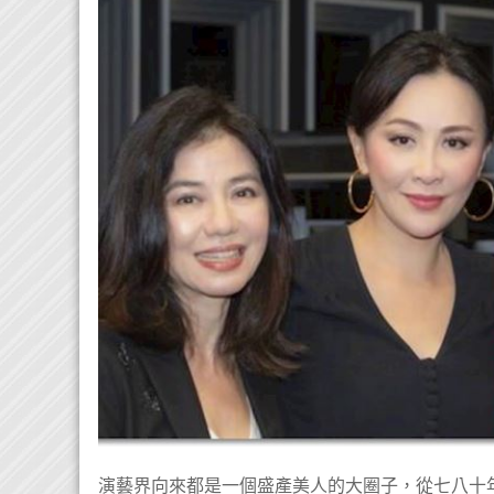
演藝界向來都是一個盛產美人的大圈子，從七八十