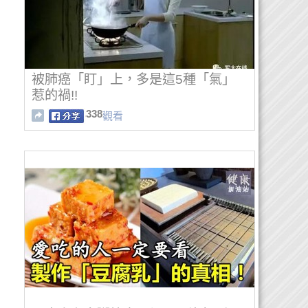
被肺癌「盯」上，多是這5種「氣」
惹的禍!!
338
觀看