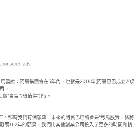
sponsored ads
雲說：阿裏集團會在5年內，也就是2019年(阿裏巴巴成立20
司。
做“自宮”?很值得期待。
工。那時我們有個願望，未來的阿裏巴巴將會是“弓馬殷實，猛將
發展102年的願景，我們比其他創業公司投入了更多的時間和精