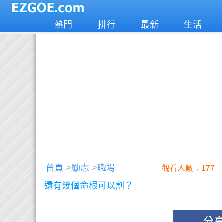
熱門
排行
最新
生活
首頁
>
勵志
>
職場
觀看人數：177
還有幾個命根可以割？