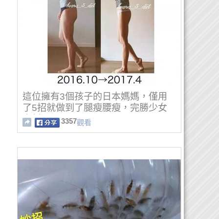
這位擁有3個孩子的日本媽媽，僅用
了5招就做到了腿瘦腰瘦，完勝少女
身材！
3357
觀看