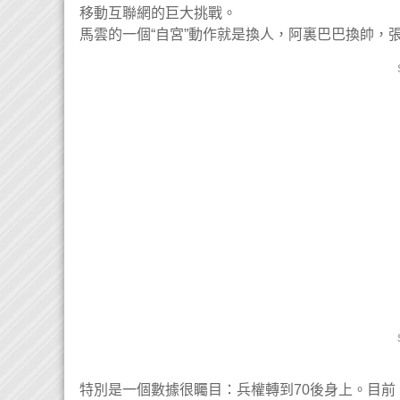
移動互聯網的巨大挑戰。
馬雲的一個“自宮”動作就是換人，阿裏巴巴換帥，
特別是一個數據很矚目：兵權轉到70後身上。目前，