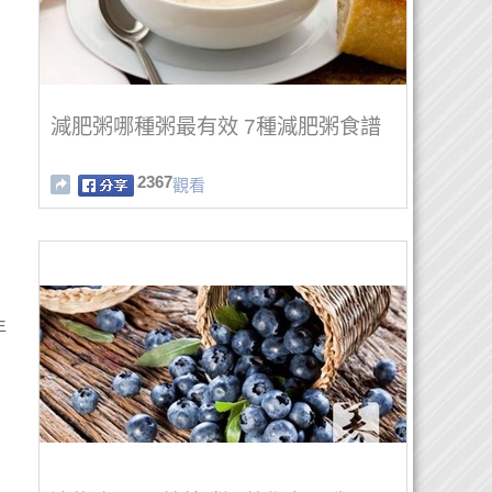
，
減肥粥哪種粥最有效 7種減肥粥食譜
2367
觀看
年