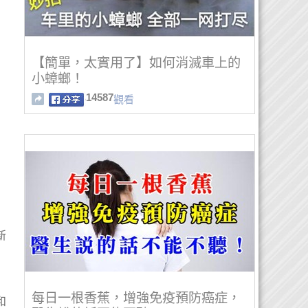
【簡單，太實用了】如何消滅車上的
小蟑螂！
14587
觀看
新
每日一根香蕉，增強免疫預防癌症，
和