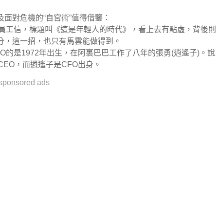
面對危機的“自宮術”值得借鑒：
封員工信，標題叫《這是年輕人的時代》，看上去有點虛，背後則
分，這一招，也只有馬雲能做得到。
的是1972年出生，在阿裏巴巴工作了八年的張勇(逍遙子)。說
EO，而逍遙子是CFO出身。
sponsored ads