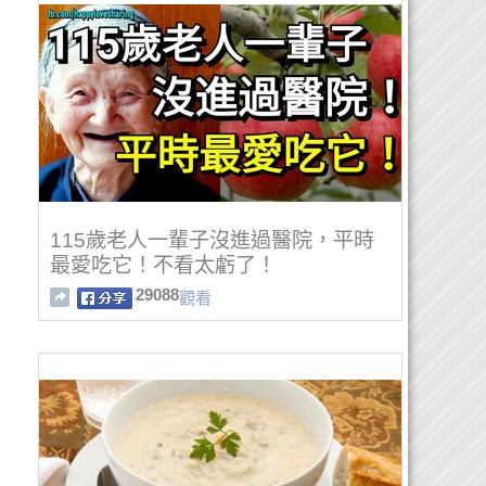
115歲老人一輩子沒進過醫院，平時
最愛吃它！不看太虧了！
29088
觀看