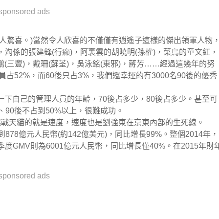
sponsored ads
人驚喜。)當然令人欣喜的不僅僅有逍遙子這樣的傑出領軍人物
，淘係的張建鋒(行癲)，阿裏雲的胡曉明(孫權)，菜鳥的童文紅，
三豐)，戴珊(蘇荃)，吳泳銘(東邪)，蔣芳……經過這幾年的努
員占52%，而60後只占3%，我們還幸運的有3000名90後的優秀
下自己的管理人員的年齡，70後占多少，80後占多少。甚至可
90後不占到50%以上，很難成功。
挑戰天貓的就是速度，速度也是劉強東在京東內部的生死線。
878億元人民幣(約142億美元)，同比增長99%。整個2014年，
季度GMV則為6001億元人民幣，同比增長僅40%。在2015年財
sponsored ads