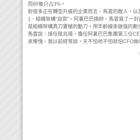
而60後只占3%。
對很多正在轉型升級的企業而言，馬雲的敵人，以及
1、組織架構“自宮”。阿裏巴巴換帥，馬雲寫了一
是組織架構真刀實槍的動刀。用年齡線來做強的劃
馬雲說：接任陸兆禧，擔任阿裏巴巴集團第三任CEO
來慚愧，我以前經常說，天不怕地不怕就怕CFO做C