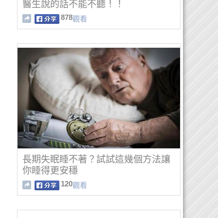
醫生說的話不能不聽！！
878
觀看
長期失眠睡不著？試試這幾個方法讓
你睡得更安穩
120
觀看