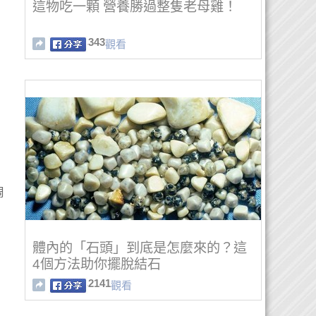
這物吃一顆 營養勝過整隻老母雞！
343
觀看
周
體內的「石頭」到底是怎麼來的？這
4個方法助你擺脫結石
2141
觀看