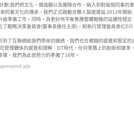
訓計劃;我們把文化，價值觀以及團隊合作，納入到對每個同事的
未來阿裏文化的傳承，我們正式啟動合夥人製度建設;2012年開始
升級準備工作。同時，為更好地平衡集團整體戰略的延續性穩定
了戰略決策委員會(董事長擔任主席)，和執行管理委員會(CEO
抓到了互聯網給我們帶來的機遇，我們也在模糊的感覺和堅定的
)時代公司管理體係的感覺和理解：DT時代，任何業務上的創新和變革
幸運，我們為此很努力的準備了16年。
sponsored ads