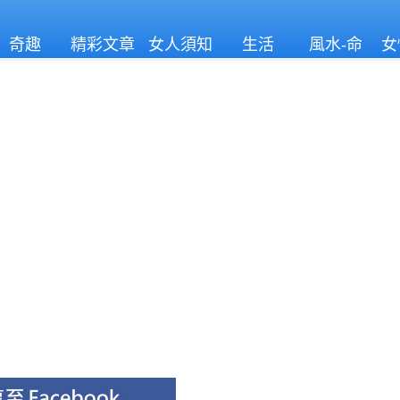
奇趣
精彩文章
女人須知
生活
風水-命
女
理