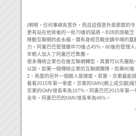
(嗬嗬，任何事總有意外，而且這個意外是那麼的令
更有站在他背後的一批70後的猛將，B2B的吳敏芝
移動互聯網的俞永福，還有身經百戰坐鎮中場的薑鵬(
力，阿裏巴巴管理層中70後占45%，80後的管理人
年輕人加入了阿裏巴巴集團。
很多傳統企業也在做互聯網轉型，其實可以先盤點一
以說，如果一個傳統企業的互聯網團隊，如果80後、
2、馬雲的另外一個敵人是速度。其實，京東最能
看看2015年第一季度，京東的GMV(網上成交額)達到
京東的GMV增長率為107%。阿裏巴巴2015年第一
全年，阿裏巴巴的GMV增長率為46%。