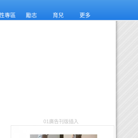
性專區
勵志
育兒
更多
01廣告刊版插入