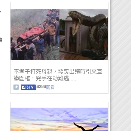
業
，
自
，
不孝子打死母親，發喪出殯時引來巨
蟒圍棺，兇手在劫難逃.....
6286
觀看