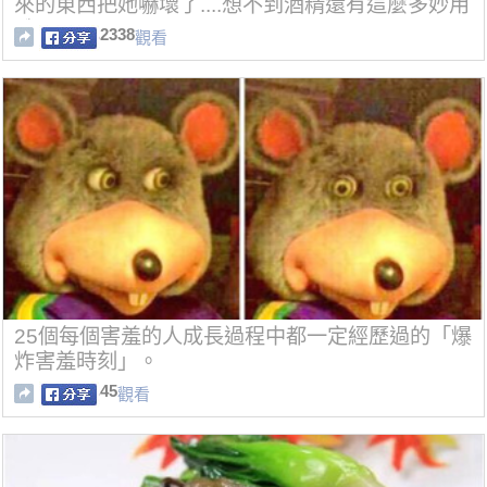
來的東西把她嚇壞了....想不到酒精還有這麼多妙用
哦！
2338
觀看
25個每個害羞的人成長過程中都一定經歷過的「爆
炸害羞時刻」。
45
觀看