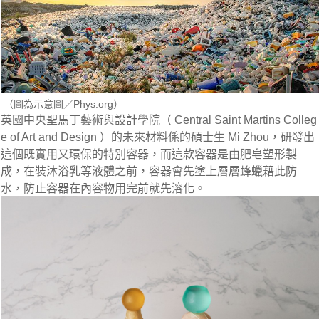
（圖為示意圖／Phys.org）
英國中央聖馬丁藝術與設計學院（ Central Saint Martins Colleg
e of Art and Design ）的未來材料係的碩士生 Mi Zhou，
研發出
這個既實用又環保的特別容器，而這款容器是由肥皂塑形製
成
，在裝沐浴乳等液體之前，容器會先塗上層層蜂蠟藉此防
水，防止容器在內容物用完前就先溶化。