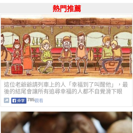
熱門推薦
這位老爺爺請列車上的人「幸福到了叫醒他」，最
後的結尾會讓所有追尋幸福的人都不自覺滑下眼
淚…
785
觀看