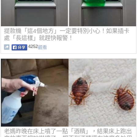
提款機「這4個地方」一定要特別小心！如果插卡
處「長這樣」就趕快報警！
4252
觀看
老媽昨晚在床上噴了一點「酒精」，結果床上跑出