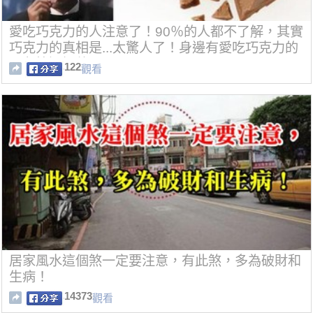
愛吃巧克力的人注意了！90％的人都不了解，其實
巧克力的真相是...太驚人了！身邊有愛吃巧克力的
朋友快通知他...
122
觀看
居家風水這個煞一定要注意，有此煞，多為破財和
生病！
14373
觀看