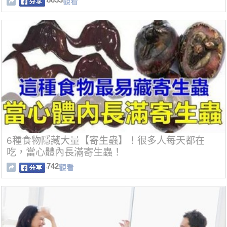
觀看
6種食物隱藏大量【寄生蟲】！很多人每天都在
吃，當心體內長滿寄生蟲！
742
觀看