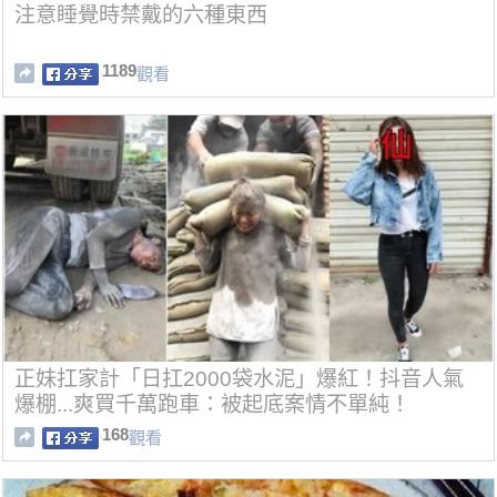
注意睡覺時禁戴的六種東西
1189
觀看
正妹扛家計「日扛2000袋水泥」爆紅！抖音人氣
爆棚...爽買千萬跑車：被起底案情不單純！
168
觀看