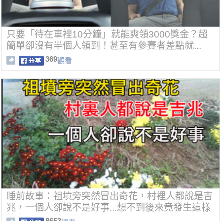
只要「待在車裡10分鐘」就能爽領3000獎金？超
簡單卻沒有半個人領到！甚至有參賽者差點就...
369
觀看
睡前故事：祖墳旁突然冒出奇花，村裡人都說是吉
兆，一個人卻說不是好事...想不到後來竟發生這樣
的奇事！
8653