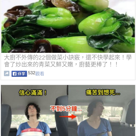
大廚不外傳的22個做菜小訣竅，還不快學起來！學
會了炒出來的青菜又鮮又嫩，廚藝更棒了！！
532
觀看