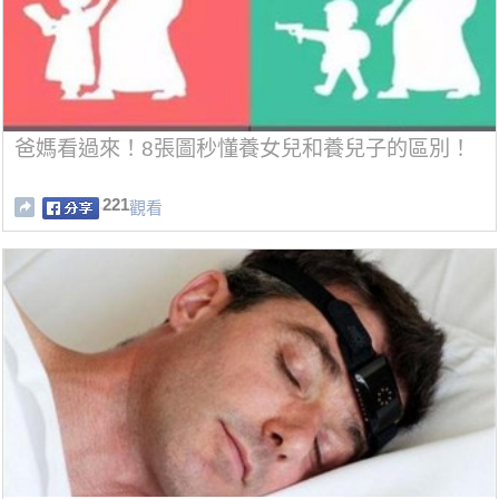
爸媽看過來！8張圖秒懂養女兒和養兒子的區別！
221
觀看