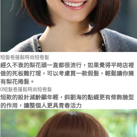
短髮卷蓬鬆時尚短卷髮
經久不衰的梨花頭一直都很流行，如果覺得平時店裡
做的死板難打理，可以考慮買一款假髮，輕鬆讓你擁
有梨花捲髮。
0短髮卷蓬鬆時尚短卷髮
短款的設計減齡顯年輕，斜劉海的點綴更有修飾臉型
的作用，讓整個人更具青春活力