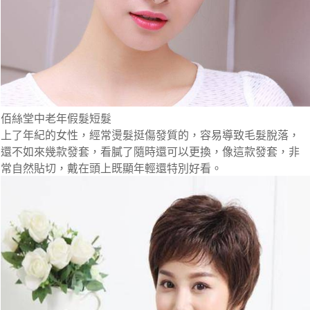
佰絲堂中老年假髮短髮
上了年紀的女性，經常燙髮挺傷發質的，容易導致毛髮脫落，
還不如來幾款發套，看膩了隨時還可以更換，像這款發套，非
常自然貼切，戴在頭上既顯年輕還特別好看。