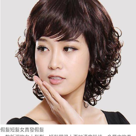
假髮短髮女真發假髮