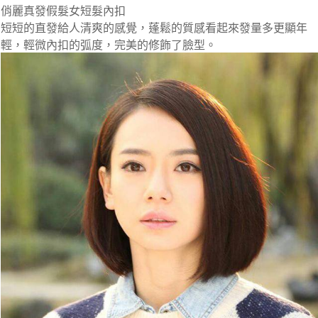
俏麗真發假髮女短髮內扣
短短的直發給人清爽的感覺，蓬鬆的質感看起來發量多更顯年
輕，輕微內扣的弧度，完美的修飾了臉型。