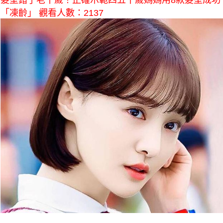
髮型錯了老十歲！正確示範四五十歲媽媽用8款髮型成功
「凍齡」 觀看人數：2137