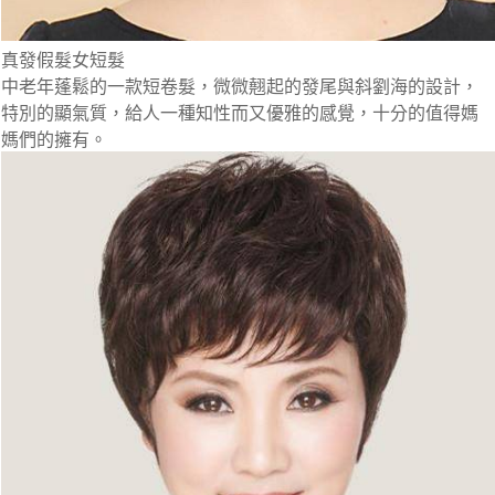
真發假髮女短髮
中老年蓬鬆的一款短卷髮，微微翹起的發尾與斜劉海的設計，
特別的顯氣質，給人一種知性而又優雅的感覺，十分的值得媽
媽們的擁有。