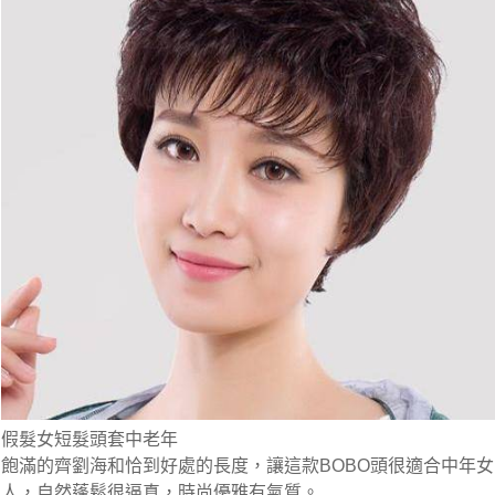
假髮女短髮頭套中老年
飽滿的齊劉海和恰到好處的長度，讓這款BOBO頭很適合中年女
人，自然蓬鬆很逼真，時尚優雅有氣質。