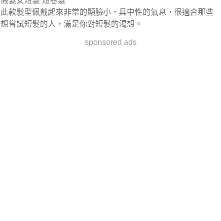
假髮女短髮 短卷髮
此款髮型佩戴起來非常的顯臉小，具中性的氣息，很適合那些
想嘗試短髮的人，滿足你對短髮的渴想。
sponsored ads