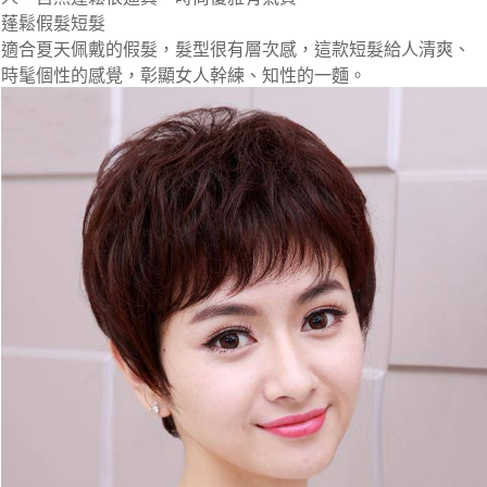
蓬鬆假髮短髮
適合夏天佩戴的假髮，髮型很有層次感，這款短髮給人清爽、
時髦個性的感覺，彰顯女人幹練、知性的一麵。