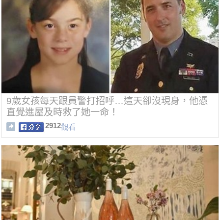
9歲女孩每天跟員警打招呼…這天卻沒現身，他憑
直覺進屋及時救了她一命！
2912
觀看