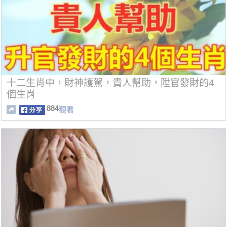
十二生肖中，財神護駕，貴人幫助，陞官發財的4
個生肖
884
觀看