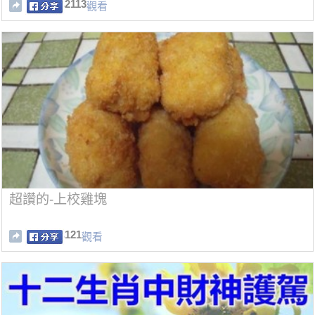
2113
觀看
超讚的-上校雞塊
121
觀看