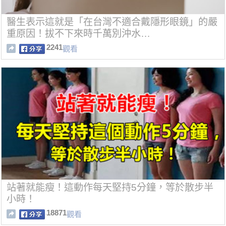
醫生表示這就是「在台灣不適合戴隱形眼鏡」的嚴
重原因！拔不下來時千萬別沖水…
2241
觀看
站著就能瘦！這動作每天堅持5分鐘，等於散步半
小時！
18871
觀看