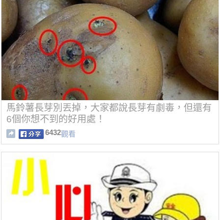
馬鈴薯長芽別丟掉，大家都說長芽有劇毒，但還有
6個你想不到的好用處！
6432
觀看