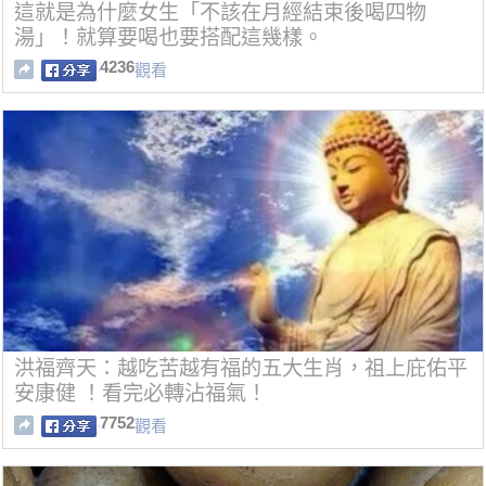
這就是為什麼女生「不該在月經結束後喝四物
湯」！就算要喝也要搭配這幾樣。
4236
觀看
洪福齊天：越吃苦越有福的五大生肖，祖上庇佑平
安康健 ！看完必轉沾福氣！
7752
觀看