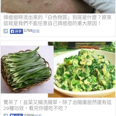
擠痘痘時流出來的「白色物質」到底是什麼？原來
這就是我們不能任意自己擠痘痘的重大原因！
1759
觀看
驚呆了！韭菜又稱洗腸草，除了治陽痿居然還有這
29種功效，看完你還吃不吃？
22656