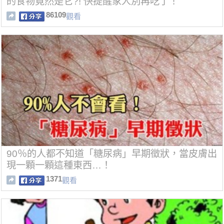
的食物竟然是它?! 快提醒家人別再吃了！
86109
觀看
90％的人都不知道「糖尿病」早期徵狀，當皮膚出
現一顆一顆這種東西…！
1371
觀看