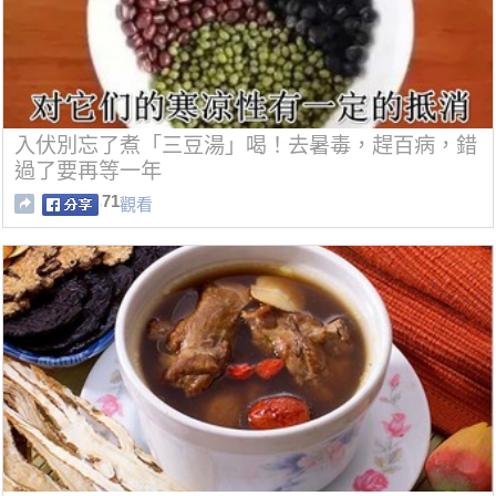
入伏別忘了煮「三豆湯」喝！去暑毒，趕百病，錯
過了要再等一年
71
觀看