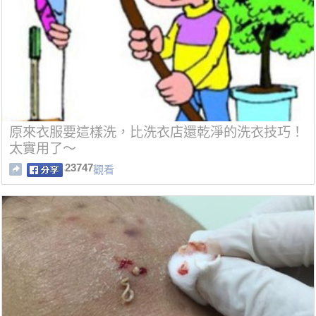
原來衣服要這樣洗，比洗衣店還乾淨的洗衣技巧！
太實用了～
23747
觀看