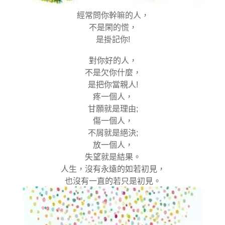
經常問你幹嘛的人，
不是閑的慌，
是掛記你!
對你好的人，
不是欠你什麼，
是把你當親人!
疼一個人，
甘願就是理由;
傷一個人，
不屑就是絕決;
放一個人，
失望就是結果。
人生，沒有永遠的如若初見，
也沒有一直的若只是初見。