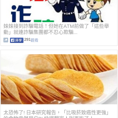
妹妹接到詐騙電話！但她在ATM前做了「這些舉
動」就連詐騙集團都不忍心欺騙...
291
觀看
太恐怖了! 日本研究報告，「比吸菸致癌性更強」