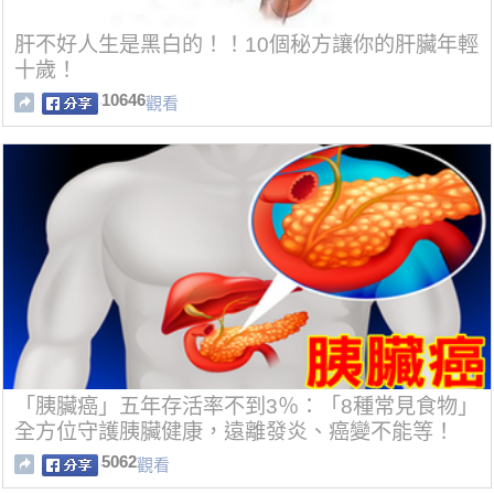
肝不好人生是黑白的！！10個秘方讓你的肝臟年輕
十歲！
10646
觀看
「胰臟癌」五年存活率不到3％：「8種常見食物」
全方位守護胰臟健康，遠離發炎、癌變不能等！
5062
觀看