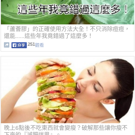
「蘆薈膠」的正確使用方法大全！不只消除痘痘，
還能......這些年我竟錯過了這麼多！
251
觀看
晚上6點後不吃東西就會變瘦？破解那些讓你瘦不
下來的『減肥迷思』。