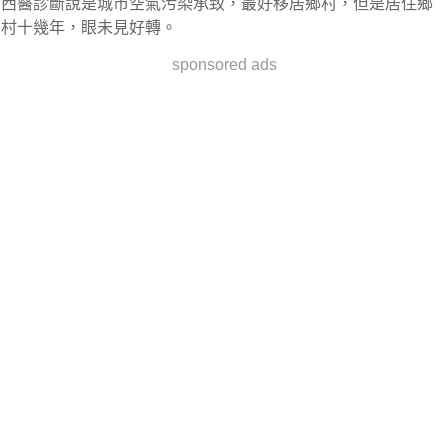
西醫診斷說是城市空氣污染承致，最好移居鄉村，但是居住鄉
村十幾年，眼未見好轉。
sponsored ads