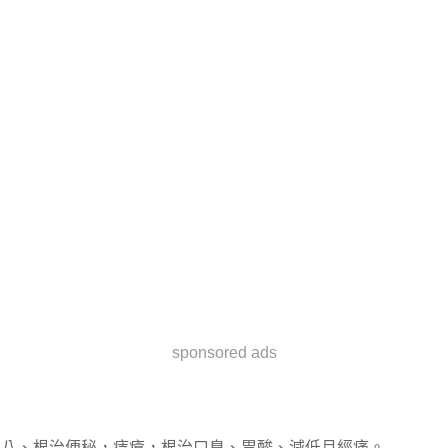
sponsored ads
八、根治便秘，痔瘡，根治口臭、胃酸、減低月經痛。