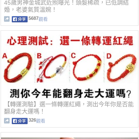
45歲男神金城武近照曝光！頭髮稀疏，已低調結
婚，老婆氣質溫婉！
5687
觀看
【轉運測驗】選一條轉運紅繩，測出今年你是否能
翻身走大運嗎！
326
觀看