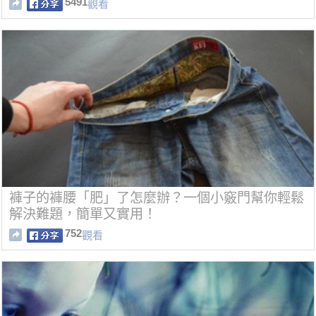
5491
觀看
褲子的褲腰「肥」了怎麼辦？一個小竅門幫你輕鬆
解決難題，簡單又實用！
752
觀看