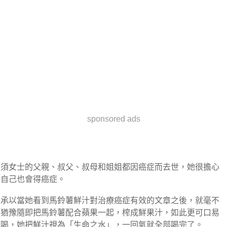
sponsored ads
須女士的父親、叔父、叔母和姐姐都因癌症而去世，她很擔心
自己也會得癌症。
承以當她看到馬鈴薯鮮汁對治療癌症有效的文章之後，就毫不
猶豫隨即把馬鈴薯配合蘋果一起，榨成鮮果汁，如此更可口易
喝，她把鮮汁視為「生命之水」，一回氣就全部喝完了。