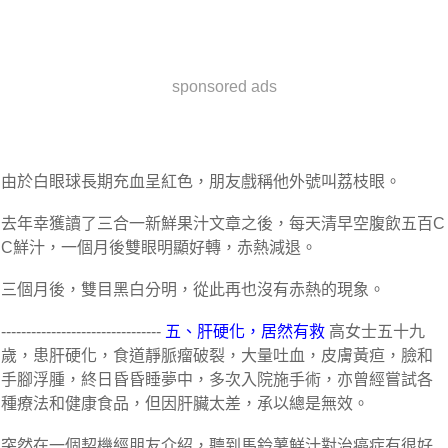
sponsored ads
由於白眼球長期充血呈紅色，朋友戲稱他外號叫荔枝眼。
去年幸獲讀了三合一新鮮果汁文章之後，每天清早空腹飲五百C
C鮮汁，一個月後雙眼明顯好轉，赤熱減退。
三個月後，雙目黑白分明，從此再也沒有赤熱的現象。
--------------------------------
五、肝硬化，居然有救
高女士五十九
歲，患肝硬化，食道靜脈瘤破裂，大量吐血，皮膚黃疸，臉和
手腳浮腫，終日昏昏睡夢中，多次入院施手術，亦曾經嘗試各
種療法和健康食品，但因肝臟太差，承以總是無效。
突然在一個契機經朋友介紹，聽到馬鈴薯鮮汁對治癌症有很好