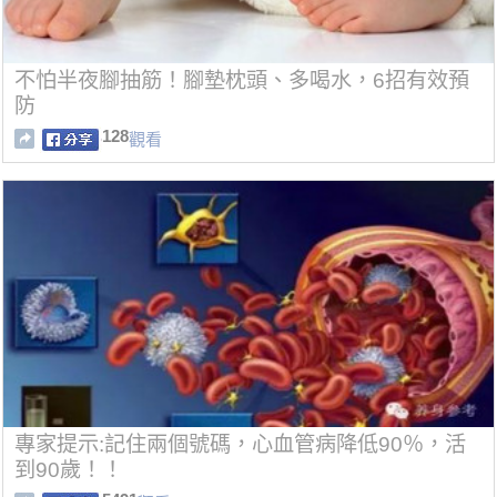
不怕半夜腳抽筋！腳墊枕頭、多喝水，6招有效預
防
128
觀看
專家提示:記住兩個號碼，心血管病降低90％，活
到90歲！！