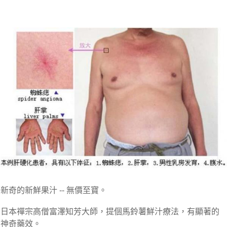
新奇的新鮮果汁 -- 無價至寶。
日本禪宗高僧富澤知芳大師，提個馬鈴薯鮮汁療法，有顯著的
神奇藥效。