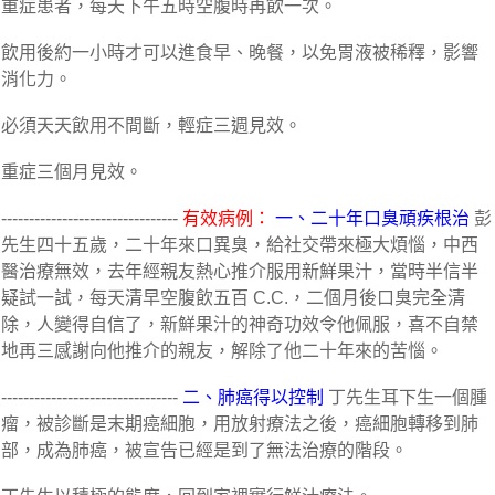
重症患者，每天下午五時空腹時再飲一次。
飲用後約一小時才可以進食早、晚餐，以免胃液被稀釋，影響
消化力。
必須天天飲用不間斷，輕症三週見效。
重症三個月見效。
--------------------------------
有效病例：
一、二十年口臭頑疾根治
彭
先生四十五歲，二十年來口異臭，給社交帶來極大煩惱，中西
醫治療無效，去年經親友熱心推介服用新鮮果汁，當時半信半
疑試一試，每天清早空腹飲五百 C.C.，二個月後口臭完全清
除，人變得自信了，新鮮果汁的神奇功效令他佩服，喜不自禁
地再三感謝向他推介的親友，解除了他二十年來的苦惱。
--------------------------------
二、肺癌得以控制
丁先生耳下生一個腫
瘤，被診斷是末期癌細胞，用放射療法之後，癌細胞轉移到肺
部，成為肺癌，被宣告已經是到了無法治療的階段。