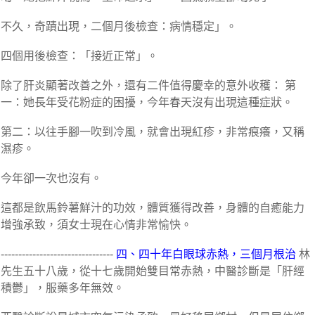
不久，奇蹟出現，二個月後檢查：病情穩定」。
四個用後檢查：「接近正常」。
除了肝炎顯著改善之外，還有二件值得慶幸的意外收穫： 第
一：她長年受花粉症的困擾，今年春天沒有出現這種症狀。
第二：以往手腳一吹到冷風，就會出現紅疹，非常痕癢，又稱
濕疹。
今年卻一次也沒有。
這都是飲馬鈴薯鮮汁的功效，體質獲得改善，身體的自癒能力
增強承致，須女士現在心情非常愉快。
--------------------------------
四、四十年白眼球赤熱，三個月根治
林
先生五十八歲，從十七歲開始雙目常赤熱，中醫診斷是「肝經
積鬱」，服藥多年無效。