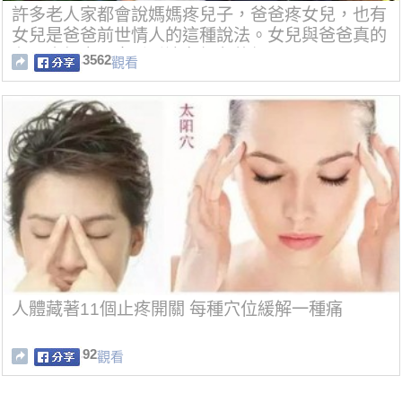
許多老人家都會說媽媽疼兒子，爸爸疼女兒，也有
女兒是爸爸前世情人的這種說法。女兒與爸爸真的
有那麼親密？來看看這名網友的經歷
3562
觀看
人體藏著11個止疼開關 每種穴位緩解一種痛
92
觀看