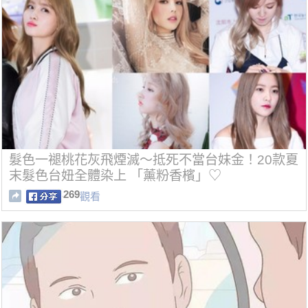
髮色一褪桃花灰飛煙滅～抵死不當台妹金！20款夏
末髮色台妞全體染上 「薰粉香檳」♡
269
觀看