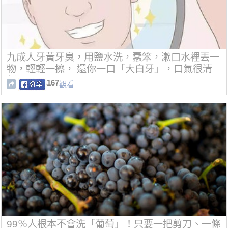
九成人牙黃牙臭，用鹽水洗，蠢笨，漱口水裡丟一
物，輕輕一擦， 還你一口「大白牙」，口氣很清
新
167
觀看
99％人根本不會洗「葡萄」！只要一把剪刀、一條