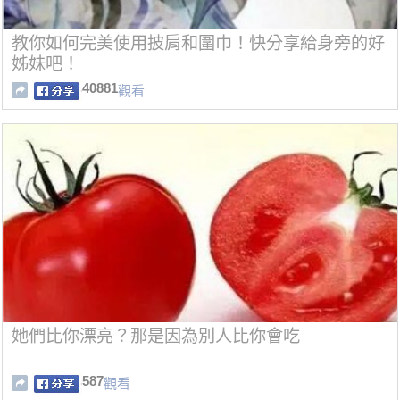
教你如何完美使用披肩和圍巾！快分享給身旁的好
姊妹吧！
40881
觀看
她們比你漂亮？那是因為別人比你會吃
587
觀看