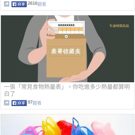
2616
觀看
一張「常見食物熱量表」，你吃進多少熱量都算明
白了
97
觀看