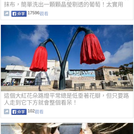
抹布，簡單洗出一顆顆晶瑩剔透的葡萄！太實用
了！！
17596
觀看
這個大紅花朵路燈平常總是低垂著花瓣，但只要路
人走到它下方就會整個看呆！
102
觀看