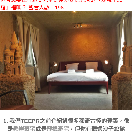
你會想要住在這間完全是用沙建造完成的「沙城堡旅
館」裡嗎？ 觀看人數：198
1. 我們TEEPR之前介紹過很多稀奇古怪的建築，像
是
懸崖豪宅
或是
飛機豪宅
，但你有聽過沙子旅館