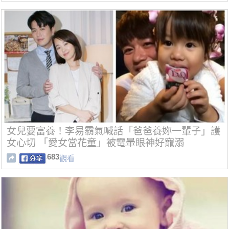
女兒要富養！李易霸氣喊話「爸爸養妳一輩子」護
女心切 「愛女當花童」被電暈眼神好寵溺
683
觀看