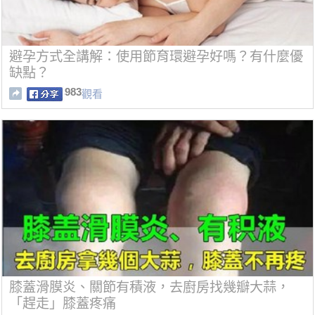
避孕方式全講解：使用節育環避孕好嗎？有什麼優
缺點？
983
觀看
膝蓋滑膜炎、關節有積液，去廚房找幾瓣大蒜，
「趕走」膝蓋疼痛