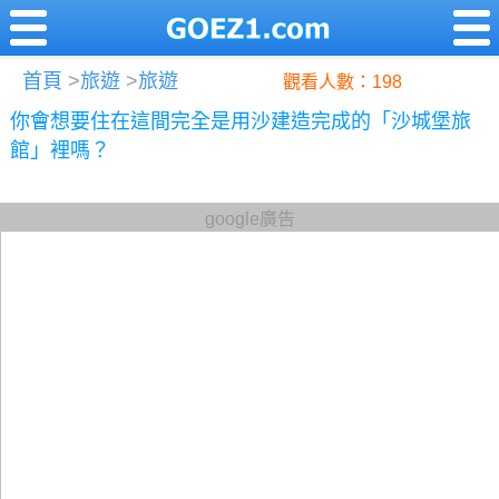
首頁
>
旅遊
>
旅遊
觀看人數：198
你會想要住在這間完全是用沙建造完成的「沙城堡旅
館」裡嗎？
google廣告