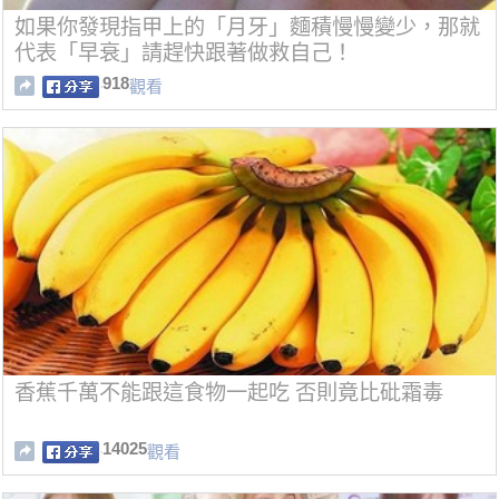
如果你發現指甲上的「月牙」麵積慢慢變少，那就
代表「早衰」請趕快跟著做救自己！
918
觀看
香蕉千萬不能跟這食物一起吃 否則竟比砒霜毒
14025
觀看