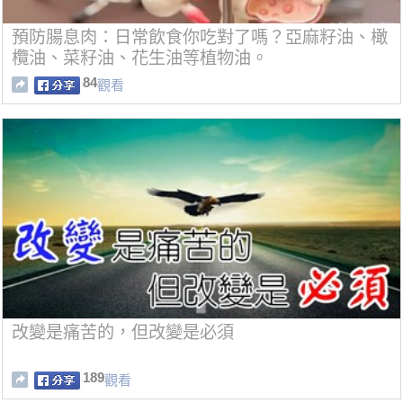
預防腸息肉：日常飲食你吃對了嗎？亞麻籽油、橄
欖油、菜籽油、花生油等植物油。
84
觀看
改變是痛苦的，但改變是必須
189
觀看