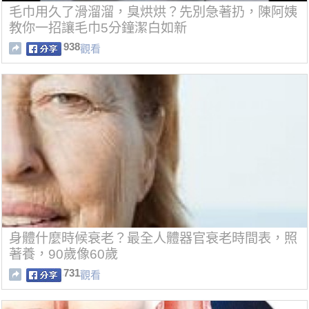
毛巾用久了滑溜溜，臭烘烘？先別急著扔，陳阿姨
教你一招讓毛巾5分鐘潔白如新
938
觀看
身體什麼時候衰老？最全人體器官衰老時間表，照
著養，90歲像60歲
731
觀看