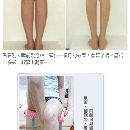
看看別人睡前幾分鐘，堅持一個月的效果！羨慕了嗎？廢話
不多說，趕緊上動圖~