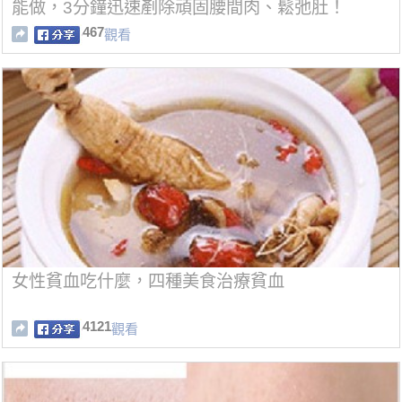
能做，3分鐘迅速剷除頑固腰間肉、鬆弛肚！
467
觀看
女性貧血吃什麼，四種美食治療貧血
4121
觀看