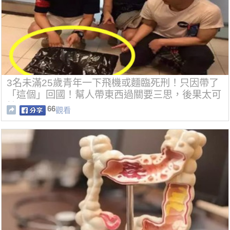
3名未滿25歲青年一下飛機或麵臨死刑！只因帶了
「這個」回國！幫人帶東西過關要三思，後果太可
怕！
66
觀看