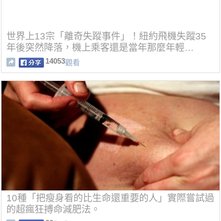
世界上13宗「離奇失蹤事件」！紐約飛機失蹤35
年後突然降落，機上乘客還是當年那麼年輕…
14053
觀看
10種「把瘦身看的比生命還重要的人」實際嘗試過
的超瘋狂搏命減肥法。