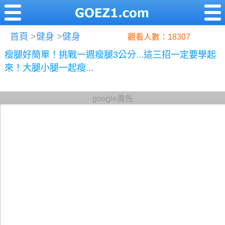
首頁
>
健身
>
健身
觀看人數：18307
瘦腿好簡單！挑戰一週瘦腿3公分...這三招一定要學起
來！大腿小腿一起瘦...
google廣告