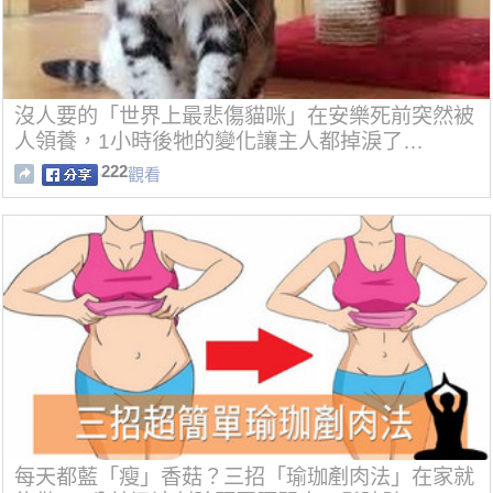
沒人要的「世界上最悲傷貓咪」在安樂死前突然被
人領養，1小時後牠的變化讓主人都掉淚了…
222
觀看
每天都藍「瘦」香菇？三招「瑜珈剷肉法」在家就