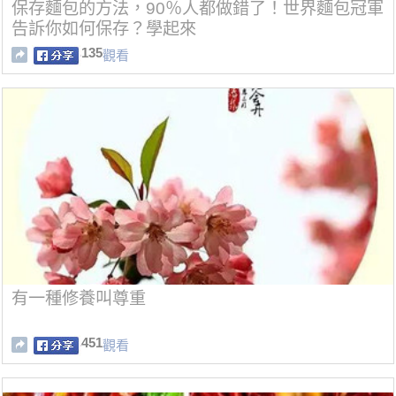
保存麵包的方法，90％人都做錯了！世界麵包冠軍
告訴你如何保存？學起來
135
觀看
有一種修養叫尊重
451
觀看