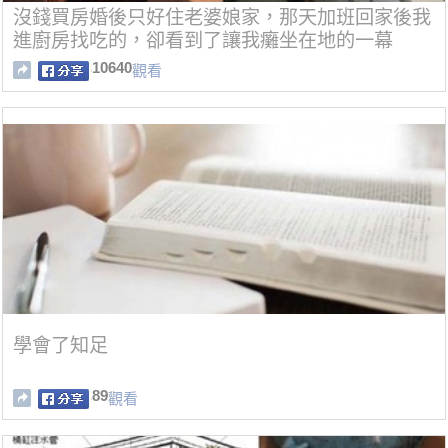
沒錢買房婚後只好住老婆娘家，那天加班回家後我
進廚房找吃的，卻看到了讓我癱坐在地的一幕
10640
觀看
學會了知足
89
觀看