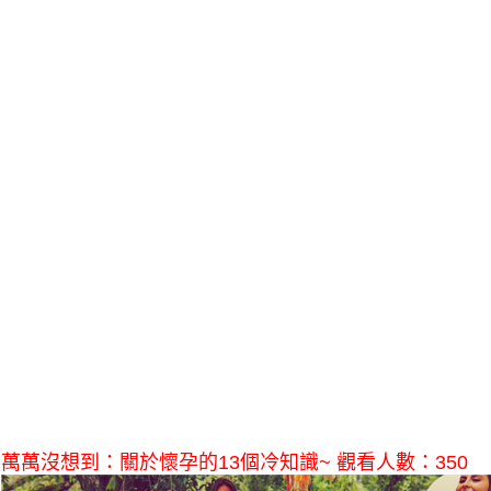
萬萬沒想到：關於懷孕的13個冷知識~ 觀看人數：350