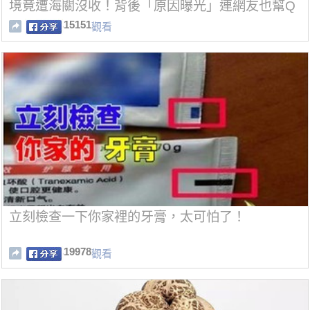
境竟遭海關沒收！背後「原因曝光」連網友也幫Q
Q
15151
觀看
立刻檢查一下你家裡的牙膏，太可怕了！
19978
觀看