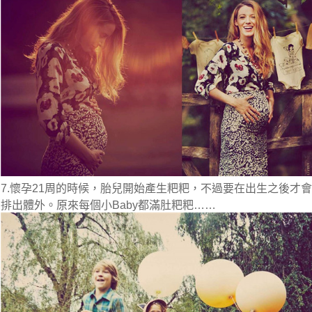
7.懷孕21周的時候，胎兒開始產生粑粑，不過要在出生之後才會
排出體外。原來每個小Baby都滿肚粑粑……