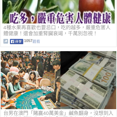
4種水果再喜歡也要忌口，吃的越多，嚴重危害人
體健康！還會加重腎臟衰竭，千萬別忽視！
1057
觀看
台男在澳門「賭贏40萬美金」鹹魚翻身，沒想到入