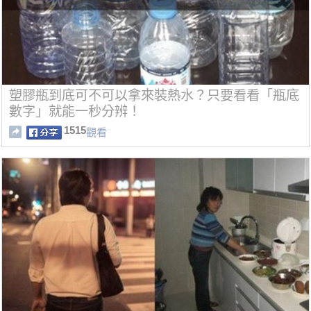
塑膠瓶到底可不可以拿來裝熱水？只要看看「瓶底
數字」就能一秒分辨！
1515
觀看