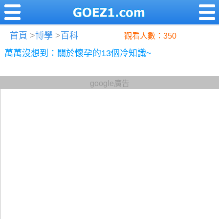
首頁
>
博學
>
百科
觀看人數：350
萬萬沒想到：關於懷孕的13個冷知識~
google廣告