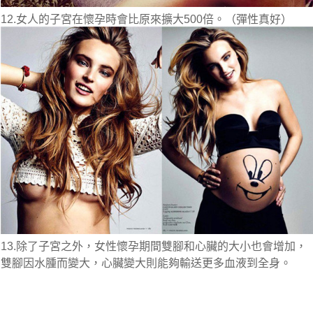
12.女人的子宮在懷孕時會比原來擴大500倍。（彈性真好）
13.除了子宮之外，女性懷孕期間雙腳和心臟的大小也會增加，
雙腳因水腫而變大，心臟變大則能夠輸送更多血液到全身。