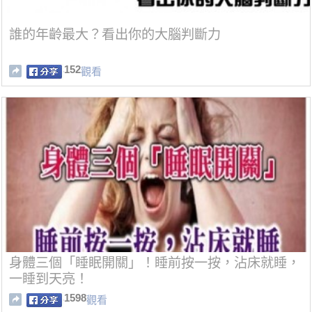
誰的年齡最大？看出你的大腦判斷力
152
觀看
身體三個「睡眠開關」！睡前按一按，沾床就睡，
一睡到天亮！
1598
觀看