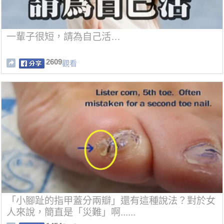
一輩子很短，請為自己活…
2609
觀看
「小腳趾的指甲蓋分兩瓣」還有這種說法？對於女
人來說，簡直是「災難」啊......