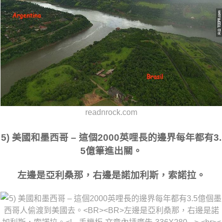
readnrock.com
5) 美國和墨西哥 – 這個2000英哩長的邊界每年都有3.
5億筆進出關。
左邊是亞利桑那，右邊是諾加利斯，索諾拉。