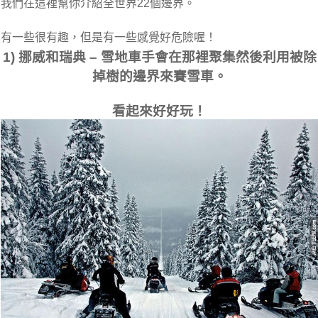
我們在這裡幫你介紹全世界22個邊界。
有一些很有趣，但是有一些感覺好危險喔！
1) 挪威和瑞典 – 雪地車手會在那裡聚集然後利用被除
掉樹的邊界來賽雪車。
看起來好好玩！