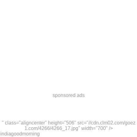
sponsored ads
" class="aligncenter" height="506" src="//cdn.clm02.com/goez
1.com/4266/4266_17.jpg" width="700" />
indiagoodmorning