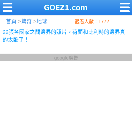
首頁
>
驚奇
>
地球
觀看人數：1772
22張各國家之間邊界的照片。荷蘭和比利時的邊界真
的太酷了！
google廣告