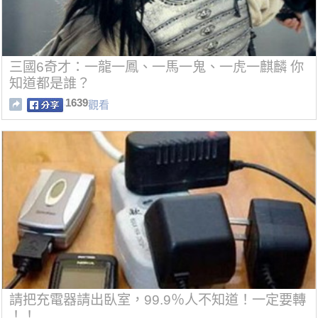
三國6奇才：一龍一鳳、一馬一鬼、一虎一麒麟 你
知道都是誰？
1639
觀看
請把充電器請出臥室，99.9％人不知道！一定要轉
！！