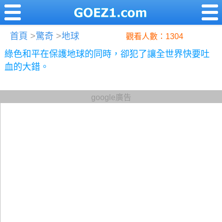
首頁
>
驚奇
>
地球
觀看人數：1304
綠色和平在保護地球的同時，卻犯了讓全世界快要吐
血的大錯。
google廣告