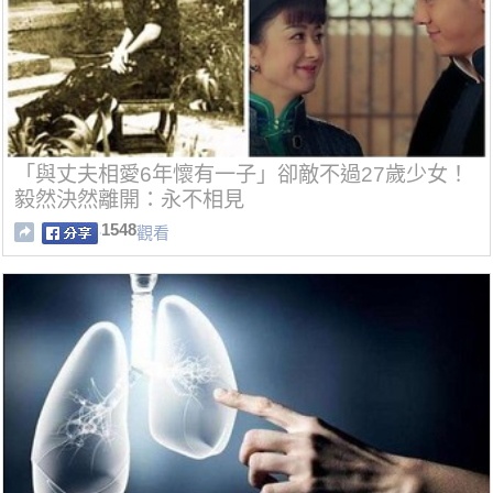
「與丈夫相愛6年懷有一子」卻敵不過27歲少女！
毅然決然離開：永不相見
1548
觀看