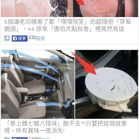
5個讓老司機看了都「嘿嘿怪笑」的超隱密「穿幫
鏡頭」，#4 原來「唐伯虎點秋香」裡竟然有這
支！
232
觀看
「車上雜七雜八怪味」散不去?!只要把這個放車
裡，所有異味一夜消失!