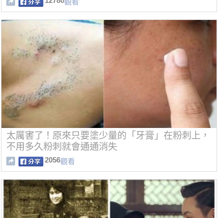
12780
觀看
太厲害了！原來只要塗少量的「牙膏」在粉刺上，
不用多久粉刺就會通通消失
2056
觀看