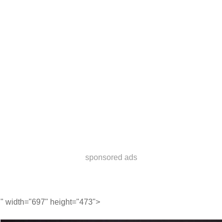
sponsored ads
" width="697" height="473">