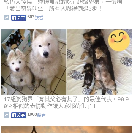
藍色大怪鳥「連鱷魚都敢吃」超級兇狠，一張嘴
「發出奇異叫聲」所有人嚇得倒退3步！
503
觀看
17組狗狗界「有其父必有其子」的最佳代表，99.9
9％相似的表情動作讓大家都萌化了！
1008
觀看