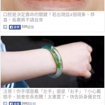
口腔是決定壽命的關鍵？若出現這4個現象，恭
喜，長壽將不請自來
326
觀看
注意！你手環是戴「左手」還是「右手」？小心戴
錯手，臉會愈長愈醜！太重要了，快告訴身邊女性
朋友！
2682
觀看