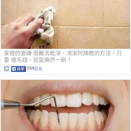
家裡的瓷磚 很難洗乾淨，清潔阿姨教的方法，只
要 幾毛錢，就能煥然一新！
334
觀看