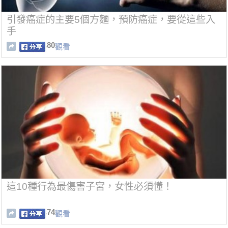
引發癌症的主要5個方麵，預防癌症，要從這些入
手
80
觀看
這10種行為最傷害子宮，女性必須懂！
74
觀看