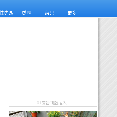
性專區
勵志
育兒
更多
01廣告刊版插入