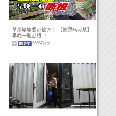
草藥婆婆獨家秘方！ 【糖尿病涼茶】
早晚一瓶斷根 ！
55937
觀看