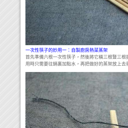
一次性筷子的妙用一：自製廚房熱菜蒸架
首先準備六根一次性筷子，然後將它橫三根豎三根
用時只需要往鍋裏加點水，再把做好的蒸架放上去