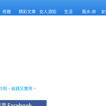
奇趣
精彩文章
女人須知
生活
風水-命
女
理
妙用，省錢又實用。