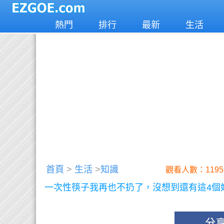
熱門
排行
最新
生活
首頁
>
生活
>
知識
觀看人數：1195
一次性筷子我再也不扔了，沒想到還有這4個