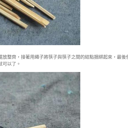
擺放整齊，接著用繩子將筷子與筷子之間的結點捆綁起來，最後
就可以了。