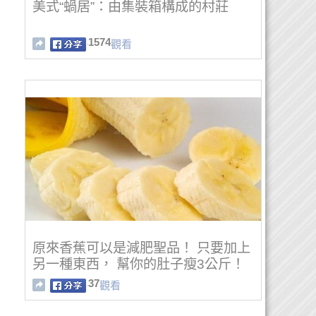
美式“蝸居”：由集裝箱構成的村莊
1574
觀看
原來香蕉可以是減肥聖品！ 只要加上
另一種東西， 幫你的肚子瘦3公斤！
37
觀看