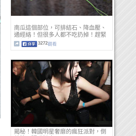
南瓜這個部位，可排結石、降血壓、
通經絡！但很多人都不吃扔掉！趕緊
一起來看看！
3272
觀看
揭秘！韓國明星奢靡的瘋狂派對，倒