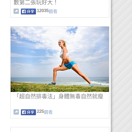
數第二張玩好大！
12035
觀看
「超自然排毒法」身體無毒自然就瘦
225
觀看